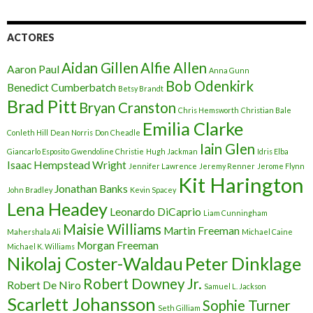
ACTORES
Aidan Gillen
Alfie Allen
Aaron Paul
Anna Gunn
Bob Odenkirk
Benedict Cumberbatch
Betsy Brandt
Brad Pitt
Bryan Cranston
Chris Hemsworth
Christian Bale
Emilia Clarke
Conleth Hill
Dean Norris
Don Cheadle
Iain Glen
Giancarlo Esposito
Gwendoline Christie
Hugh Jackman
Idris Elba
Isaac Hempstead Wright
Jennifer Lawrence
Jeremy Renner
Jerome Flynn
Kit Harington
Jonathan Banks
John Bradley
Kevin Spacey
Lena Headey
Leonardo DiCaprio
Liam Cunningham
Maisie Williams
Martin Freeman
Mahershala Ali
Michael Caine
Morgan Freeman
Michael K. Williams
Nikolaj Coster-Waldau
Peter Dinklage
Robert Downey Jr.
Robert De Niro
Samuel L. Jackson
Scarlett Johansson
Sophie Turner
Seth Gilliam