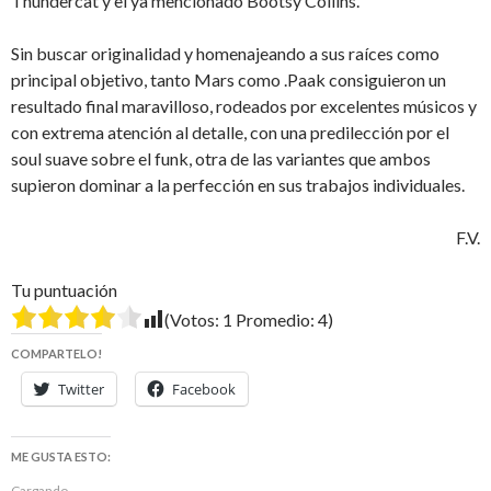
Thundercat y el ya mencionado Bootsy Collins.
Sin buscar originalidad y homenajeando a sus raíces como
principal objetivo, tanto Mars como .Paak consiguieron un
resultado final maravilloso, rodeados por excelentes músicos y
con extrema atención al detalle, con una predilección por el
soul suave sobre el funk, otra de las variantes que ambos
supieron dominar a la perfección en sus trabajos individuales.
F.V.
Tu puntuación
(Votos:
1
Promedio:
4
)
COMPARTELO!
Twitter
Facebook
ME GUSTA ESTO:
Cargando...