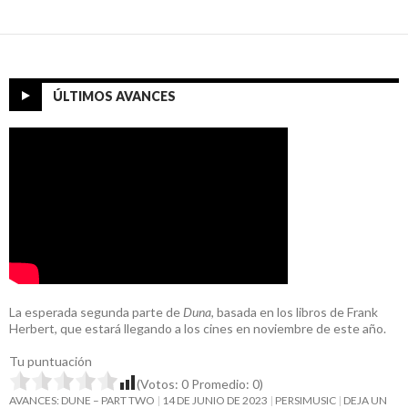
ÚLTIMOS AVANCES
La esperada segunda parte de
Duna
, basada en los libros de Frank
Herbert, que estará llegando a los cines en noviembre de este año.
Tu puntuación
(Votos:
0
Promedio:
0
)
AVANCES: DUNE – PART TWO
14 DE JUNIO DE 2023
PERSIMUSIC
DEJA UN