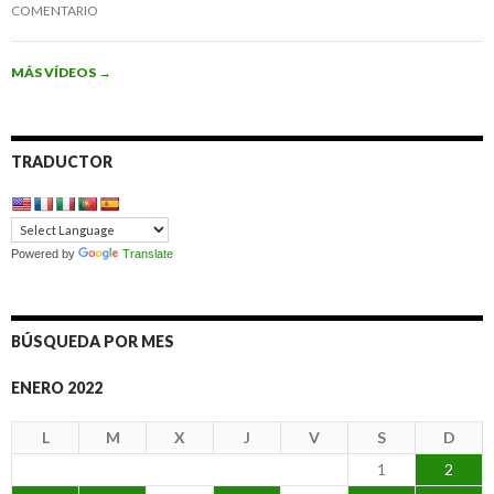
COMENTARIO
MÁS VÍDEOS
→
TRADUCTOR
Powered by
Translate
BÚSQUEDA POR MES
ENERO 2022
L
M
X
J
V
S
D
1
2