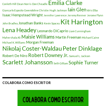
Emilia Clarke
Conleth Hill
Dean Norris
Don Cheadle
Iain Glen
Giancarlo Esposito
Gwendoline Christie
Hugh Jackman
Idris Elba
Isaac Hempstead Wright
Jennifer Lawrence
Jeremy Renner
Jerome Flynn
Kit Harington
Jonathan Banks
John Bradley
Kevin Spacey
Lena Headey
Leonardo DiCaprio
Liam Cunningham
Maisie Williams
Martin Freeman
Mahershala Ali
Michael Caine
Morgan Freeman
Michael K. Williams
Nikolaj Coster-Waldau
Peter Dinklage
Robert Downey Jr.
Robert De Niro
Samuel L. Jackson
Scarlett Johansson
Sophie Turner
Seth Gilliam
COLABORA COMO ESCRITOR