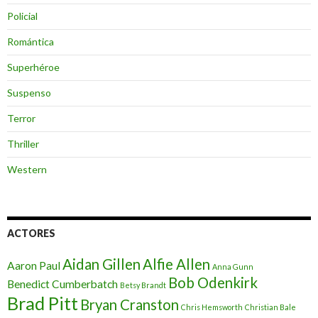
Policial
Romántica
Superhéroe
Suspenso
Terror
Thriller
Western
ACTORES
Aidan Gillen
Alfie Allen
Aaron Paul
Anna Gunn
Bob Odenkirk
Benedict Cumberbatch
Betsy Brandt
Brad Pitt
Bryan Cranston
Chris Hemsworth
Christian Bale