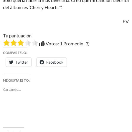
Solo quería hacerla más divertida. Creo que mi canción favorita
del álbum es ‘Cherry Hearts´”.
F.V.
Tu puntuación
(Votos:
1
Promedio:
3
)
COMPARTELO!
Twitter
Facebook
ME GUSTA ESTO:
Cargando...