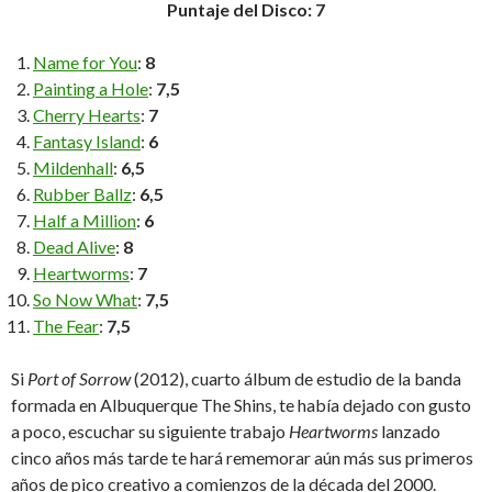
Puntaje del Disco: 7
Name for You
:
8
Painting a Hole
:
7,5
Cherry Hearts
:
7
Fantasy Island
:
6
Mildenhall
:
6,5
Rubber Ballz
:
6,5
Half a Million
:
6
Dead Alive
:
8
Heartworms
:
7
So Now What
:
7,5
The Fear
:
7,5
Si
Port of Sorrow
(2012), cuarto álbum de estudio de la banda
formada en Albuquerque The Shins, te había dejado con gusto
a poco, escuchar su siguiente trabajo
Heartworms
lanzado
cinco años más tarde te hará rememorar aún más sus primeros
años de pico creativo a comienzos de la década del 2000.