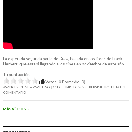
La esperada segunda parte de
Duna
, basada en los libros de Frank
Herbert, que estará llegando a los cines en noviembre de este año.
Tu puntuación
(Votos:
0
Promedio:
0
)
AVANCES: DUNE – PART TWO
14 DE JUNIO DE 2023
PERSIMUSIC
DEJA UN
COMENTARIO
MÁS VÍDEOS
→