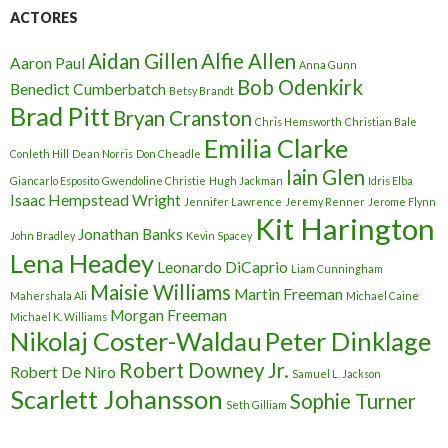
ACTORES
Aidan Gillen
Alfie Allen
Aaron Paul
Anna Gunn
Bob Odenkirk
Benedict Cumberbatch
Betsy Brandt
Brad Pitt
Bryan Cranston
Chris Hemsworth
Christian Bale
Emilia Clarke
Conleth Hill
Dean Norris
Don Cheadle
Iain Glen
Giancarlo Esposito
Gwendoline Christie
Hugh Jackman
Idris Elba
Isaac Hempstead Wright
Jennifer Lawrence
Jeremy Renner
Jerome Flynn
Kit Harington
Jonathan Banks
John Bradley
Kevin Spacey
Lena Headey
Leonardo DiCaprio
Liam Cunningham
Maisie Williams
Martin Freeman
Mahershala Ali
Michael Caine
Morgan Freeman
Michael K. Williams
Nikolaj Coster-Waldau
Peter Dinklage
Robert Downey Jr.
Robert De Niro
Samuel L. Jackson
Scarlett Johansson
Sophie Turner
Seth Gilliam