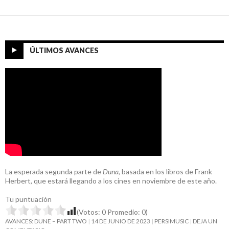
ÚLTIMOS AVANCES
La esperada segunda parte de
Duna
, basada en los libros de Frank
Herbert, que estará llegando a los cines en noviembre de este año.
Tu puntuación
(Votos:
0
Promedio:
0
)
AVANCES: DUNE – PART TWO
14 DE JUNIO DE 2023
PERSIMUSIC
DEJA UN