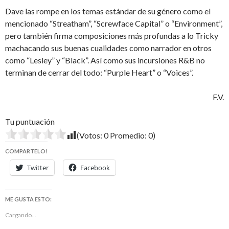
Dave las rompe en los temas estándar de su género como el
mencionado “Streatham”, “Screwface Capital” o “Environment”,
pero también firma composiciones más profundas a lo Tricky
machacando sus buenas cualidades como narrador en otros
como “Lesley” y “Black”. Así como sus incursiones R&B no
terminan de cerrar del todo: “Purple Heart” o “Voices”.
F.V.
Tu puntuación
(Votos:
0
Promedio:
0
)
COMPARTELO!
Twitter
Facebook
ME GUSTA ESTO:
Cargando...