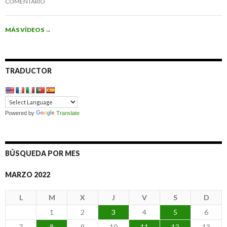
COMENTARIO
MÁS VÍDEOS
→
TRADUCTOR
Powered by
Translate
BÚSQUEDA POR MES
MARZO 2022
L
M
X
J
V
S
D
1
2
3
4
5
6
7
8
9
10
11
12
13