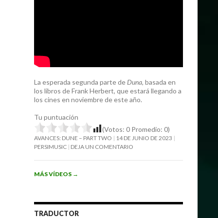
La esperada segunda parte de
Duna
, basada en
los libros de Frank Herbert, que estará llegando a
los cines en noviembre de este año.
Tu puntuación
(Votos:
0
Promedio:
0
)
AVANCES: DUNE – PART TWO
14 DE JUNIO DE 2023
PERSIMUSIC
DEJA UN COMENTARIO
MÁS VÍDEOS
→
TRADUCTOR