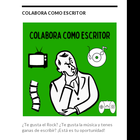
COLABORA COMO ESCRITOR
¿Te gusta el Rock? ¿Te gusta la música y tenes
ganas de escribir? ¡Está es tu oportunidad!