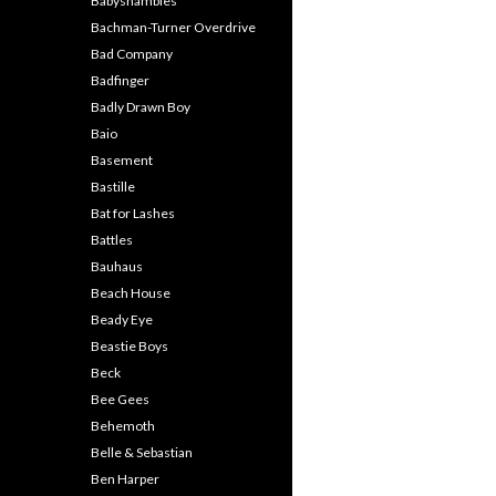
Babyshambles
Bachman-Turner Overdrive
Bad Company
Badfinger
Badly Drawn Boy
Baio
Basement
Bastille
Bat for Lashes
Battles
Bauhaus
Beach House
Beady Eye
Beastie Boys
Beck
Bee Gees
Behemoth
Belle & Sebastian
Ben Harper