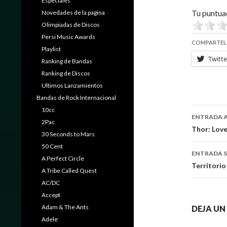
Especiales
Tu puntua
Novedades de la pagina
Olimpiadas de Discos
Persi Music Awards
COMPARTEL
Playlist
Twitte
Ranking de Bandas
Ranking de Discos
Ultimos Lanzamientos
Bandas de Rock Internacional
Naveg
10cc
ENTRADA 
2Pac
de
Thor: Lov
30 Seconds to Mars
entra
50 Cent
ENTRADA S
A Perfect Circle
Territorio
A Tribe Called Quest
AC/DC
Accept
Adam & The Ants
DEJA U
Adele