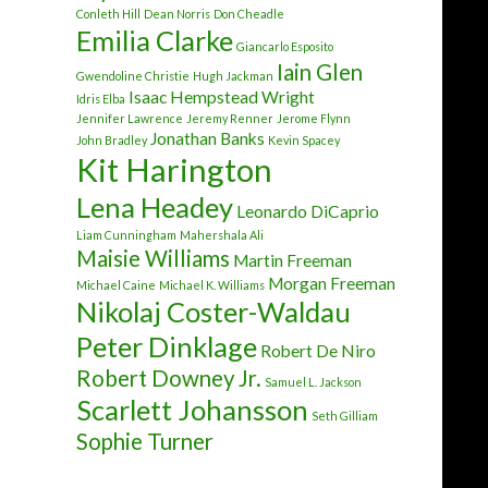
Conleth Hill
Dean Norris
Don Cheadle
Emilia Clarke
Giancarlo Esposito
Iain Glen
Gwendoline Christie
Hugh Jackman
Isaac Hempstead Wright
Idris Elba
Jennifer Lawrence
Jeremy Renner
Jerome Flynn
Jonathan Banks
John Bradley
Kevin Spacey
Kit Harington
Lena Headey
Leonardo DiCaprio
Liam Cunningham
Mahershala Ali
Maisie Williams
Martin Freeman
Morgan Freeman
Michael Caine
Michael K. Williams
Nikolaj Coster-Waldau
Peter Dinklage
Robert De Niro
Robert Downey Jr.
Samuel L. Jackson
Scarlett Johansson
Seth Gilliam
Sophie Turner