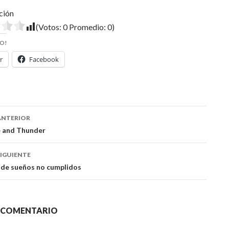
ción
(Votos:
0
Promedio:
0
)
O!
r
Facebook
ación
ANTERIOR
e and Thunder
das
IGUIENTE
 de sueños no cumplidos
N COMENTARIO