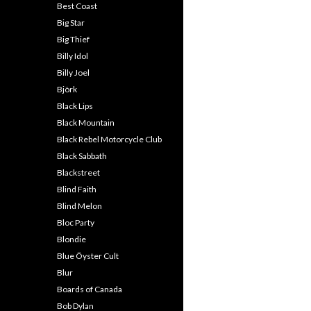
Best Coast
Big Star
Big Thief
Billy Idol
Billy Joel
Björk
Black Lips
Black Mountain
Black Rebel Motorcycle Club
Black Sabbath
Blackstreet
Blind Faith
Blind Melon
Bloc Party
Blondie
Blue Öyster Cult
Blur
Boards of Canada
Bob Dylan