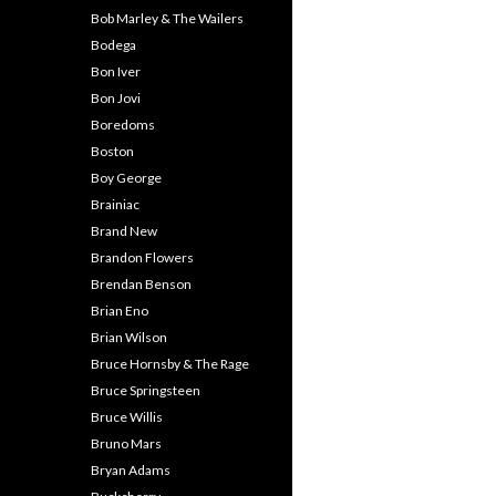
Bob Marley & The Wailers
Bodega
Bon Iver
Bon Jovi
Boredoms
Boston
Boy George
Brainiac
Brand New
Brandon Flowers
Brendan Benson
Brian Eno
Brian Wilson
Bruce Hornsby & The Rage
Bruce Springsteen
Bruce Willis
Bruno Mars
Bryan Adams