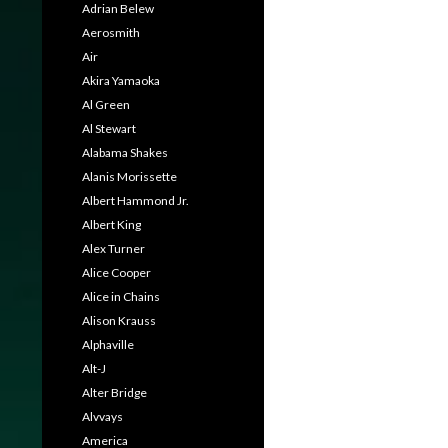
Adrian Belew
Aerosmith
Air
Akira Yamaoka
Al Green
Al Stewart
Alabama Shakes
Alanis Morissette
Albert Hammond Jr.
Albert King
Alex Turner
Alice Cooper
Alice in Chains
Alison Krauss
Alphaville
Alt-J
Alter Bridge
Alvvays
America