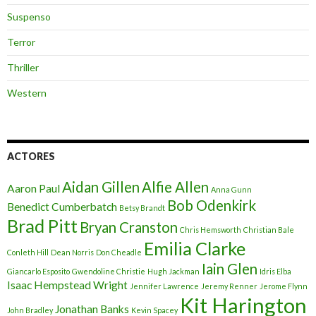
Suspenso
Terror
Thriller
Western
ACTORES
Aidan Gillen
Alfie Allen
Aaron Paul
Anna Gunn
Bob Odenkirk
Benedict Cumberbatch
Betsy Brandt
Brad Pitt
Bryan Cranston
Chris Hemsworth
Christian Bale
Emilia Clarke
Conleth Hill
Dean Norris
Don Cheadle
Iain Glen
Giancarlo Esposito
Gwendoline Christie
Hugh Jackman
Idris Elba
Isaac Hempstead Wright
Jennifer Lawrence
Jeremy Renner
Jerome Flynn
Kit Harington
Jonathan Banks
John Bradley
Kevin Spacey