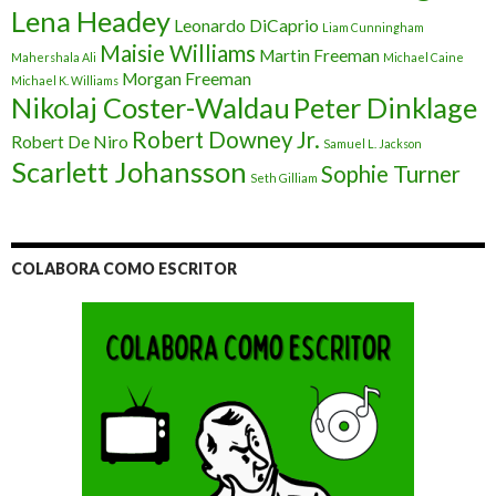
Lena Headey
Leonardo DiCaprio
Liam Cunningham
Maisie Williams
Martin Freeman
Mahershala Ali
Michael Caine
Morgan Freeman
Michael K. Williams
Nikolaj Coster-Waldau
Peter Dinklage
Robert Downey Jr.
Robert De Niro
Samuel L. Jackson
Scarlett Johansson
Sophie Turner
Seth Gilliam
COLABORA COMO ESCRITOR