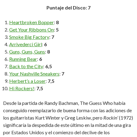
Puntaje del Disco: 7
Heartbroken Bopper
:
8
Get Your Ribbons On
:
5
Smoke Big Factory
:
7
Arrivederci Girl
:
6
Guns, Guns, Guns
:
8
Running Bear
:
6
Back to the City
:
6,5
Your Nashville Sneakers
:
7
Herbert’s a Loser
:
7,5
Hi Rockers!
:
7,5
Desde la partida de Randy Bachman, The Guess Who había
conseguido reemplazarlo de buena forma con las adiciones de
los guitarristas Kurt Winter y Greg Leskiw, pero
Rockin’
(1972)
significaría la despedida de este último en la mitad de una gira
por Estados Unidos y el comienzo del declive de los