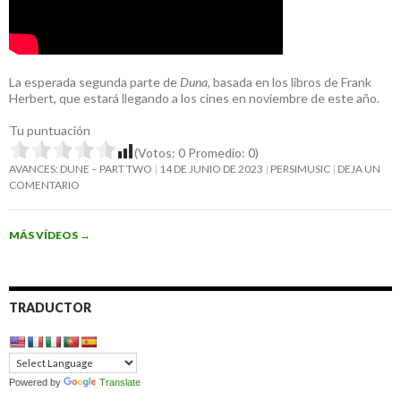
La esperada segunda parte de
Duna
, basada en los libros de Frank
Herbert, que estará llegando a los cines en noviembre de este año.
Tu puntuación
(Votos:
0
Promedio:
0
)
AVANCES: DUNE – PART TWO
14 DE JUNIO DE 2023
PERSIMUSIC
DEJA UN
COMENTARIO
MÁS VÍDEOS
→
TRADUCTOR
Powered by
Translate