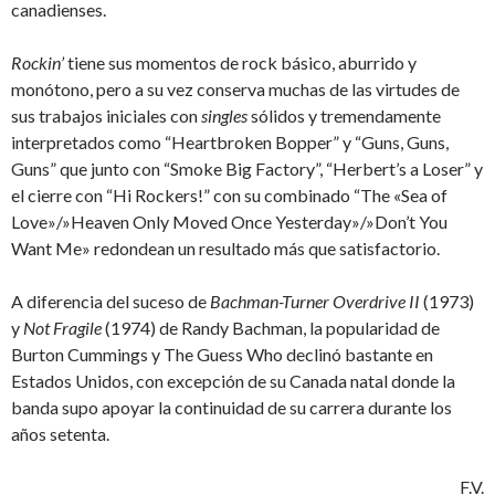
canadienses.
Rockin’
tiene sus momentos de rock básico, aburrido y
monótono, pero a su vez conserva muchas de las virtudes de
sus trabajos iniciales con
singles
sólidos y tremendamente
interpretados como “Heartbroken Bopper” y “Guns, Guns,
Guns” que junto con “Smoke Big Factory”, “Herbert’s a Loser” y
el cierre con “Hi Rockers!” con su combinado “The «Sea of
Love»/»Heaven Only Moved Once Yesterday»/»Don’t You
Want Me» redondean un resultado más que satisfactorio.
A diferencia del suceso de
Bachman-Turner Overdrive II
(1973)
y
Not Fragile
(1974) de Randy Bachman, la popularidad de
Burton Cummings y The Guess Who declinó bastante en
Estados Unidos, con excepción de su Canada natal donde la
banda supo apoyar la continuidad de su carrera durante los
años setenta.
F.V.