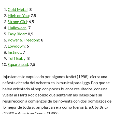
Cold Metal
:
8
High on You
:
7,5
Strong Girl
:
6,5
Halloween
:
7
Easy Rider
:
8,5
Power & Freedom
:
8
Lowdown
:
6
Instinct
:
7
Tuff Baby
:
8
Squarehead
:
7,5
Injustamente vapuleado por algunos
Instict
(1988), cierra una
nefasta década del ochenta en lo musical para Iggy Pop que se
había orientado al pop con pocos buenos resultados, con una
vuelta al Hard Rock sólido que sentarían las bases para su
resurrección a comienzos de los noventa con dos bombazos de
lo mejor de toda su amplia carrera como fueron
Brick by Brick
(1990) y
American Caesar
(1993).