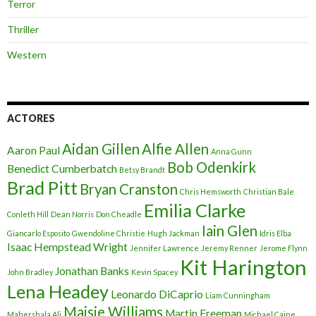
Terror
Thriller
Western
ACTORES
Aidan Gillen
Alfie Allen
Aaron Paul
Anna Gunn
Bob Odenkirk
Benedict Cumberbatch
Betsy Brandt
Brad Pitt
Bryan Cranston
Chris Hemsworth
Christian Bale
Emilia Clarke
Conleth Hill
Dean Norris
Don Cheadle
Iain Glen
Giancarlo Esposito
Gwendoline Christie
Hugh Jackman
Idris Elba
Isaac Hempstead Wright
Jennifer Lawrence
Jeremy Renner
Jerome Flynn
Kit Harington
Jonathan Banks
John Bradley
Kevin Spacey
Lena Headey
Leonardo DiCaprio
Liam Cunningham
Maisie Williams
Martin Freeman
Mahershala Ali
Michael Caine