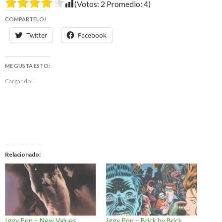
(Votos:
2
Promedio:
4
)
COMPARTELO!
Twitter
Facebook
ME GUSTA ESTO:
Cargando...
Relacionado
Iggy Pop – New Values
Iggy Pop – Brick by Brick