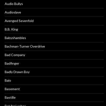
Audio Bullys
Audioslave
Avenged Sevenfold
B.B. King
Babyshambles
Bachman-Turner Overdrive
Bad Company
Badfinger
Badly Drawn Boy
Baio
Basement
Bastille
Bat for Lashes