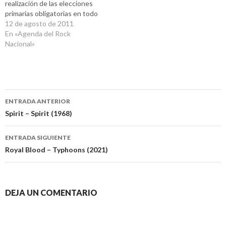
realización de las elecciones
primarias obligatorias en todo
el país, pero siempre hay
12 de agosto de 2011
espacio para el buen rock y
En «Agenda del Rock
recitales convocantes. El
Nacional»
sábado se presentaran uno
de los grupos emblemáticos
del rock en Argentina y…
Navegación
ENTRADA ANTERIOR
de
Spirit – Spirit (1968)
entradas
ENTRADA SIGUIENTE
Royal Blood – Typhoons (2021)
DEJA UN COMENTARIO