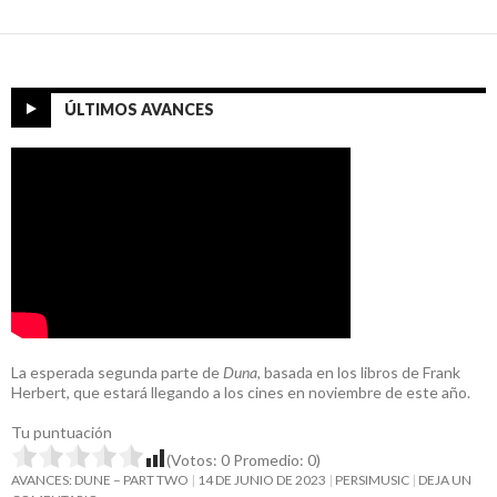
ÚLTIMOS AVANCES
La esperada segunda parte de
Duna
, basada en los libros de Frank
Herbert, que estará llegando a los cines en noviembre de este año.
Tu puntuación
(Votos:
0
Promedio:
0
)
AVANCES: DUNE – PART TWO
14 DE JUNIO DE 2023
PERSIMUSIC
DEJA UN