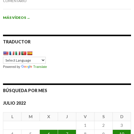
COMENTARIO
MÁS VÍDEOS
→
TRADUCTOR
Powered by
Translate
BÚSQUEDA POR MES
JULIO 2022
L
M
X
J
V
S
D
1
2
3
4
5
6
7
8
9
10