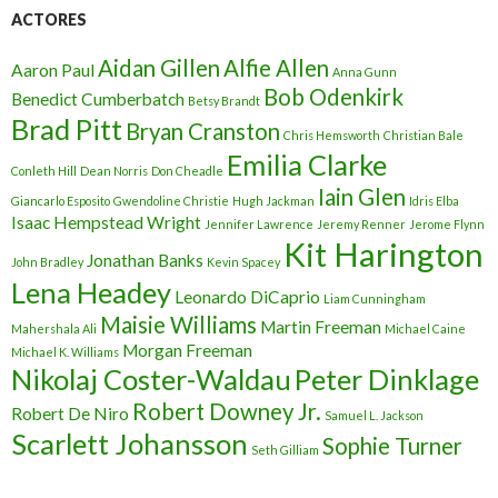
ACTORES
Aidan Gillen
Alfie Allen
Aaron Paul
Anna Gunn
Bob Odenkirk
Benedict Cumberbatch
Betsy Brandt
Brad Pitt
Bryan Cranston
Chris Hemsworth
Christian Bale
Emilia Clarke
Conleth Hill
Dean Norris
Don Cheadle
Iain Glen
Giancarlo Esposito
Gwendoline Christie
Hugh Jackman
Idris Elba
Isaac Hempstead Wright
Jennifer Lawrence
Jeremy Renner
Jerome Flynn
Kit Harington
Jonathan Banks
John Bradley
Kevin Spacey
Lena Headey
Leonardo DiCaprio
Liam Cunningham
Maisie Williams
Martin Freeman
Mahershala Ali
Michael Caine
Morgan Freeman
Michael K. Williams
Nikolaj Coster-Waldau
Peter Dinklage
Robert Downey Jr.
Robert De Niro
Samuel L. Jackson
Scarlett Johansson
Sophie Turner
Seth Gilliam