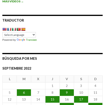
MÁS VÍDEOS
→
TRADUCTOR
Powered by
Translate
BÚSQUEDA POR MES
SEPTIEMBRE 2022
L
M
X
J
V
S
D
1
2
3
4
5
6
7
8
9
10
11
12
13
14
15
16
17
18