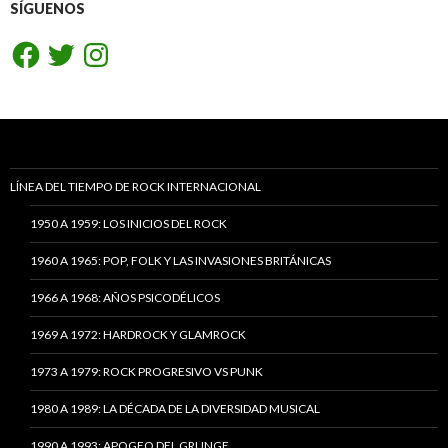
SÍGUENOS
Facebook
Twitter
Instagram
LÍNEA DEL TIEMPO DE ROCK INTERNACIONAL
1950 A 1959: LOS INICIOS DEL ROCK
1960 A 1965: POP, FOLK Y LAS INVASIONES BRITÁNICAS
1966 A 1968: AÑOS PSICODÉLICOS
1969 A 1972: HARDROCK Y GLAMROCK
1973 A 1979: ROCK PROGRESIVO VS PUNK
1980 A 1989: LA DÉCADA DE LA DIVERSIDAD MUSICAL
1990 A 1993: APOGEO DEL GRUNGE