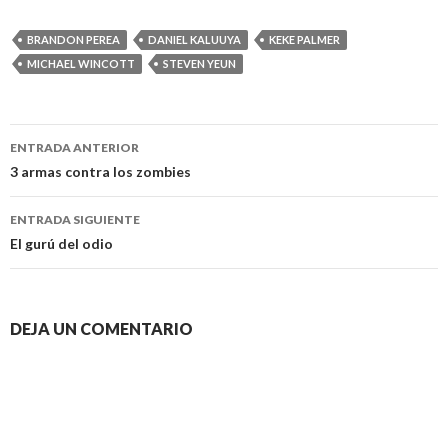
BRANDON PEREA
DANIEL KALUUYA
KEKE PALMER
MICHAEL WINCOTT
STEVEN YEUN
Navegación
ENTRADA ANTERIOR
de
3 armas contra los zombies
entradas
ENTRADA SIGUIENTE
El gurú del odio
DEJA UN COMENTARIO