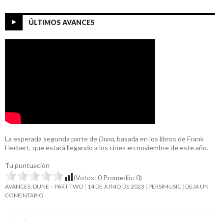
ÚLTIMOS AVANCES
La esperada segunda parte de
Duna
, basada en los libros de Frank
Herbert, que estará llegando a los cines en noviembre de este año.
Tu puntuación
(Votos:
0
Promedio:
0
)
AVANCES: DUNE – PART TWO
14 DE JUNIO DE 2023
PERSIMUSIC
DEJA UN
COMENTARIO