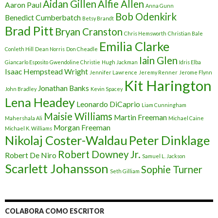
Aidan Gillen
Alfie Allen
Aaron Paul
Anna Gunn
Bob Odenkirk
Benedict Cumberbatch
Betsy Brandt
Brad Pitt
Bryan Cranston
Chris Hemsworth
Christian Bale
Emilia Clarke
Conleth Hill
Dean Norris
Don Cheadle
Iain Glen
Giancarlo Esposito
Gwendoline Christie
Hugh Jackman
Idris Elba
Isaac Hempstead Wright
Jennifer Lawrence
Jeremy Renner
Jerome Flynn
Kit Harington
Jonathan Banks
John Bradley
Kevin Spacey
Lena Headey
Leonardo DiCaprio
Liam Cunningham
Maisie Williams
Martin Freeman
Mahershala Ali
Michael Caine
Morgan Freeman
Michael K. Williams
Nikolaj Coster-Waldau
Peter Dinklage
Robert Downey Jr.
Robert De Niro
Samuel L. Jackson
Scarlett Johansson
Sophie Turner
Seth Gilliam
COLABORA COMO ESCRITOR