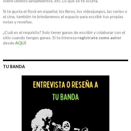
sobre últimos lanzamientos, etc. Lo que se te ocurra.
Si te gusta el Rock en español, los libros, los videojuegos, las series o
el cine, también te brindaremos el espacio para escribir tus propias
notas y reseñas.
¿Cuál es el requisito? Solo tener ganas de escribir y colaborar con el
sitio cuando tengas ganas. Si te interesa
registrate como autor
desde
AQUÍ
.
TU BANDA