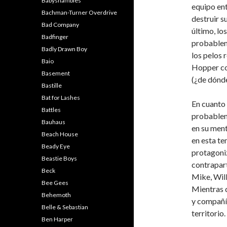
Babyshambles
equipo en
Bachman-Turner Overdrive
destruir s
Bad Company
último, lo
Badfinger
probableme
Badly Drawn Boy
los pelos 
Baio
Hopper co
Basement
(¿de dónde
Bastille
Bat for Lashes
En cuanto 
Battles
probablem
Bauhaus
en su ment
Beach House
en esta te
Beady Eye
protagoni
Beastie Boys
contrapart
Beck
Mike, Wil
Bee Gees
Mientras q
Behemoth
y compañí
Belle & Sebastian
territorio.
Ben Harper