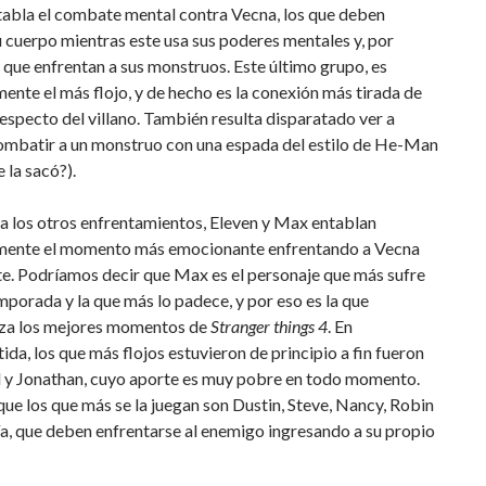
tabla el combate mental contra Vecna, los que deben
u cuerpo mientras este usa sus poderes mentales y, por
s que enfrentan a sus monstruos. Este último grupo, es
nte el más flojo, y de hecho es la conexión más tirada de
respecto del villano. También resulta disparatado ver a
mbatir a un monstruo con una espada del estilo de He-Man
 la sacó?).
a los otros enfrentamientos, Eleven y Max entablan
ente el momento más emocionante enfrentando a Vecna
e. Podríamos decir que Max es el personaje que más sufre
mporada y la que más lo padece, y por eso es la que
za los mejores momentos de
Stranger things 4
. En
ida, los que más flojos estuvieron de principio a fin fueron
l y Jonathan, cuyo aporte es muy pobre en todo momento.
ue los que más se la juegan son Dustin, Steve, Nancy, Robin
a, que deben enfrentarse al enemigo ingresando a su propio