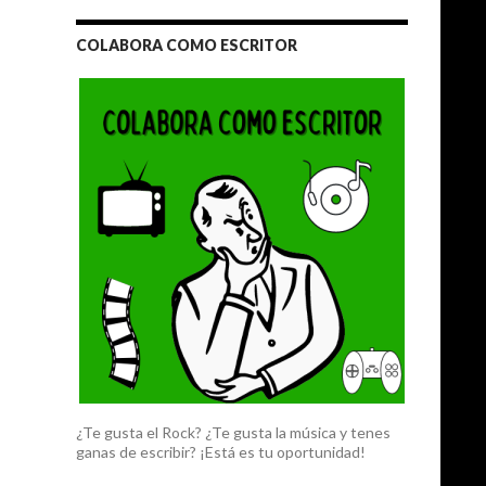
COLABORA COMO ESCRITOR
¿Te gusta el Rock? ¿Te gusta la música y tenes
ganas de escribir? ¡Está es tu oportunidad!