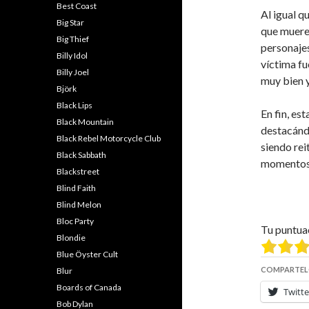
Best Coast
Al igual 
Big Star
que muere
Big Thief
personaje
Billy Idol
víctima fu
Billy Joel
muy bien 
Björk
Black Lips
En fin, es
Black Mountain
destacánd
Black Rebel Motorcycle Club
siendo rei
Black Sabbath
momentos 
Blackstreet
Blind Faith
Blind Melon
Bloc Party
Tu puntua
Blondie
Blue Öyster Cult
COMPARTEL
Blur
Boards of Canada
Twitte
Bob Dylan