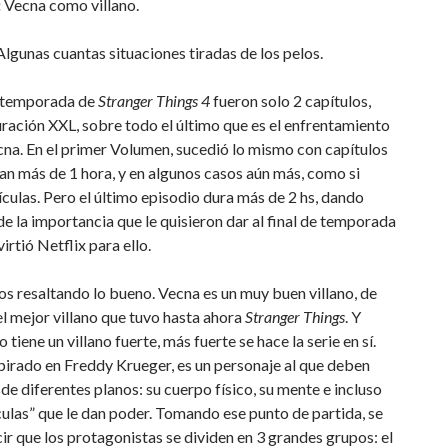
:
Vecna como villano.
lgunas cuantas situaciones tiradas de los pelos.
e temporada de
Stranger Things 4
fueron solo 2 capítulos,
ración XXL, sobre todo el último que es el enfrentamiento
na. En el primer Volumen, sucedió lo mismo con capítulos
n más de 1 hora, y en algunos casos aún más, como si
ículas. Pero el último episodio dura más de 2 hs, dando
e la importancia que le quisieron dar al final de temporada
virtió Netflix para ello.
 resaltando lo bueno. Vecna es un muy buen villano, de
el mejor villano que tuvo hasta ahora
Stranger Things
. Y
 tiene un villano fuerte, más fuerte se hace la serie en sí.
pirado en Freddy Krueger, es un personaje al que deben
de diferentes planos: su cuerpo físico, su mente e incluso
culas” que le dan poder. Tomando ese punto de partida, se
ir que los protagonistas se dividen en 3 grandes grupos: el