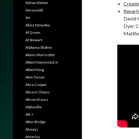
Adrian Belew
Creado
Aerosmith
Repart
Air
David 
Akira Yamaoka
Dyer, C
Al Green
Matth
Al Stewart
Alabama Shakes
Alanis Morissette
Albert Hammond Jr.
Albert King
Alex Turner
Alice Cooper
Alice in Chains
Alison Krauss
Alphaville
Alt-J
Alter Bridge
Alvvays
America