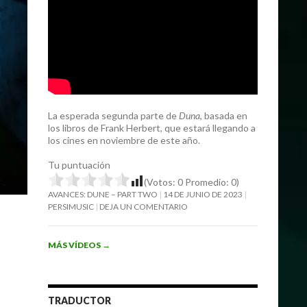
La esperada segunda parte de
Duna
, basada en
los libros de Frank Herbert, que estará llegando a
los cines en noviembre de este año.
Tu puntuación
(Votos:
0
Promedio:
0
)
AVANCES: DUNE – PART TWO
14 DE JUNIO DE 2023
PERSIMUSIC
DEJA UN COMENTARIO
MÁS VÍDEOS
→
TRADUCTOR