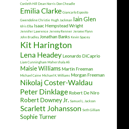
Conleth Hill
Dean Norris
Don Cheadle
Emilia Clarke
Giancarlo Esposito
Iain Glen
Gwendoline Christie
Hugh Jackman
Isaac Hempstead Wright
Idris Elba
Jennifer Lawrence
Jeremy Renner
Jerome Flynn
Jonathan Banks
John Bradley
Kevin Spacey
Kit Harington
Lena Headey
Leonardo DiCaprio
Liam Cunningham
Mahershala Ali
Maisie Williams
Martin Freeman
Morgan Freeman
Michael Caine
Michael K. Williams
Nikolaj Coster-Waldau
Peter Dinklage
Robert De Niro
Robert Downey Jr.
Samuel L. Jackson
Scarlett Johansson
Seth Gilliam
Sophie Turner