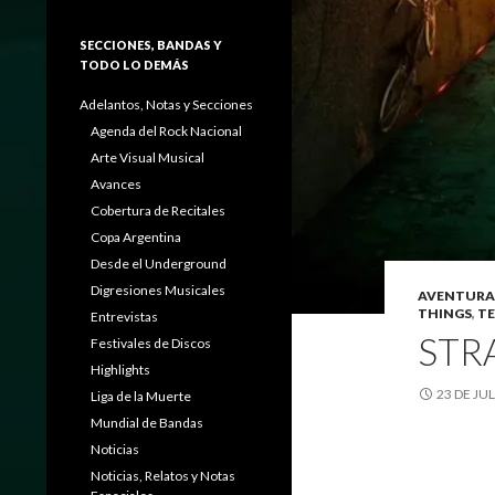
SECCIONES, BANDAS Y
TODO LO DEMÁS
Adelantos, Notas y Secciones
Agenda del Rock Nacional
Arte Visual Musical
Avances
Cobertura de Recitales
Copa Argentina
Desde el Underground
Digresiones Musicales
AVENTURA
THINGS
,
T
Entrevistas
STRA
Festivales de Discos
Highlights
23 DE JU
Liga de la Muerte
Mundial de Bandas
Noticias
Noticias, Relatos y Notas