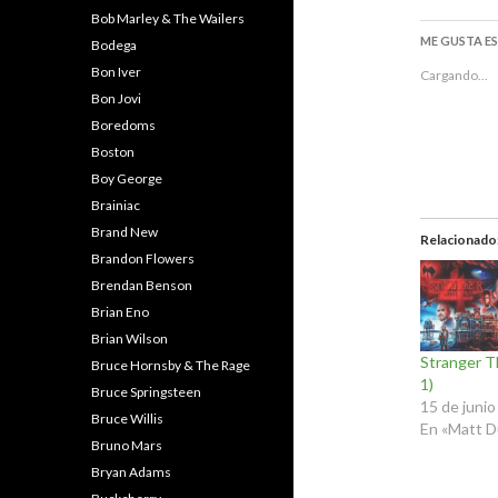
Bob Marley & The Wailers
ME GUSTA E
Bodega
Bon Iver
Cargando...
Bon Jovi
Boredoms
Boston
Boy George
Brainiac
Brand New
Relacionado
Brandon Flowers
Brendan Benson
Brian Eno
Brian Wilson
Stranger Th
Bruce Hornsby & The Rage
1)
Bruce Springsteen
15 de juni
Bruce Willis
En «Matt D
Bruno Mars
Bryan Adams