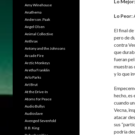
Lo Mejor
Amy Winehouse
Anathema
Lo Peor:
A
Anderson .Paak
Angel Olsen
El final d
Animal Collective
pero de du
Anthrax
contra Vec
Antony and the Johnsons
que duraba
Arcade Fire
fueran pel
Arctic Monkeys
muestras d
Aretha Franklin
y lo que in
Arlo Parks
Art Brut
Empecemos
At the Drive-In
hecho, es 
Atoms for Peace
cuando uno
Audio Bullys
Vecna, ins
Audioslave
atacar des
Avenged Sevenfold
sus “partí
B.B. King
podría dec