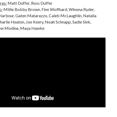
res:
Matt Duffer, Ross Duffer
o:
Millie Bobby Brown, Finn Wolfhard, Winona Ryder,
Harbour, Gaten Matarazzo, Caleb McLaughlin, Natalia
harlie Heaton, Joe Keery, Noah Schnapp, Sadie Sink,
ew Modine, Maya Hawke