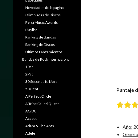
Especiales
Novedades de la pagina
Olimpiadas de Discos
Persi Music Awards
Playlist
Ranking de Bandas
Ranking de Discos
Ultimos Lanzamientos
Bandas de Rock Internacional
10cc
2Pac
30 Seconds to Mars
50 Cent
Puntaje 
A Perfect Circle
A Tribe Called Quest
AC/DC
Accept
Adam & The Ants
Año:
2
Adele
Género