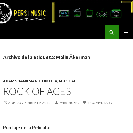
Buscar
Persi Music
SALTAR
MENÚ
AL
PRINCI
CONTENIDO
Archivo de la etiqueta: Malin Åkerman
ADAM SHANKMAN
,
COMEDIA
,
MUSICAL
ROCK OF AGES
2 DE NOVIEMBRE DE 2012
PERSIMUSIC
1 COMENTARIO
Puntaje de la Película: