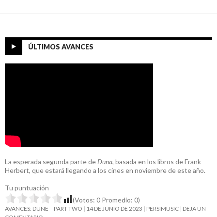
ÚLTIMOS AVANCES
La esperada segunda parte de
Duna
, basada en los libros de Frank
Herbert, que estará llegando a los cines en noviembre de este año.
Tu puntuación
(Votos:
0
Promedio:
0
)
AVANCES: DUNE – PART TWO
14 DE JUNIO DE 2023
PERSIMUSIC
DEJA UN