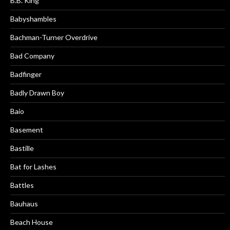
B.B. King
Babyshambles
Bachman-Turner Overdrive
Bad Company
Badfinger
Badly Drawn Boy
Baio
Basement
Bastille
Bat for Lashes
Battles
Bauhaus
Beach House