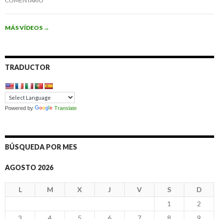
COMENTARIO
MÁS VÍDEOS
→
TRADUCTOR
Powered by
Translate
BÚSQUEDA POR MES
AGOSTO 2026
L
M
X
J
V
S
D
1
2
3
4
5
6
7
8
9