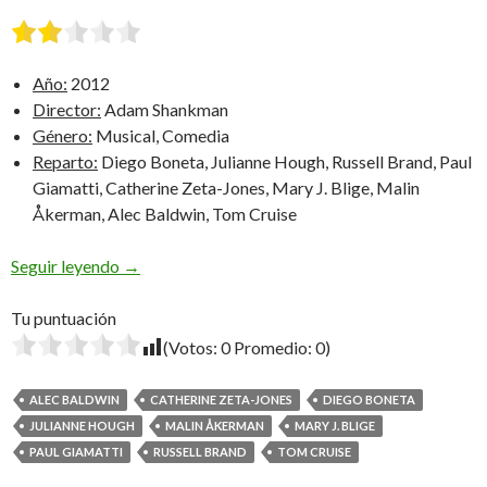
Año:
2012
Director:
Adam Shankman
Género:
Musical, Comedia
Reparto:
Diego Boneta, Julianne Hough, Russell Brand, Paul
Giamatti, Catherine Zeta-Jones, Mary J. Blige, Malin
Åkerman, Alec Baldwin, Tom Cruise
Rock of Ages
Seguir leyendo
→
Tu puntuación
(Votos:
0
Promedio:
0
)
ALEC BALDWIN
CATHERINE ZETA-JONES
DIEGO BONETA
JULIANNE HOUGH
MALIN ÅKERMAN
MARY J. BLIGE
PAUL GIAMATTI
RUSSELL BRAND
TOM CRUISE