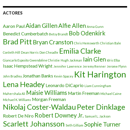
ACTORES
Aidan Gillen
Alfie Allen
Aaron Paul
Anna Gunn
Bob Odenkirk
Benedict Cumberbatch
Betsy Brandt
Brad Pitt
Bryan Cranston
Chris Hemsworth
Christian Bale
Emilia Clarke
Conleth Hill
Dean Norris
Don Cheadle
Iain Glen
Giancarlo Esposito
Gwendoline Christie
Hugh Jackman
Idris Elba
Isaac Hempstead Wright
Jennifer Lawrence
Jeremy Renner
Jerome Flynn
Kit Harington
Jonathan Banks
John Bradley
Kevin Spacey
Lena Headey
Leonardo DiCaprio
Liam Cunningham
Maisie Williams
Martin Freeman
Mahershala Ali
Michael Caine
Morgan Freeman
Michael K. Williams
Nikolaj Coster-Waldau
Peter Dinklage
Robert Downey Jr.
Robert De Niro
Samuel L. Jackson
Scarlett Johansson
Sophie Turner
Seth Gilliam