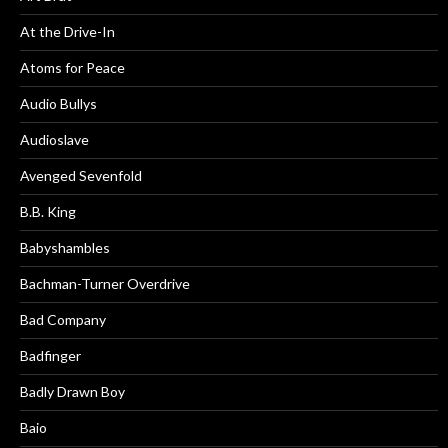
At the Drive-In
Atoms for Peace
Audio Bullys
Audioslave
Avenged Sevenfold
B.B. King
Babyshambles
Bachman-Turner Overdrive
Bad Company
Badfinger
Badly Drawn Boy
Baio