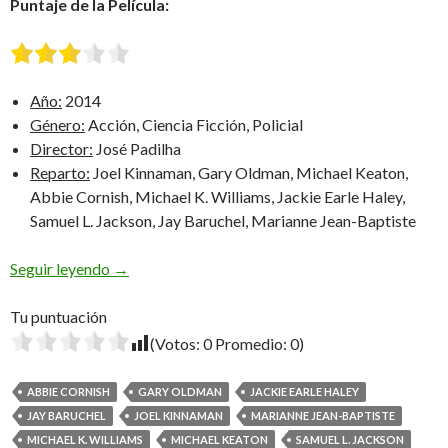
Puntaje de la Película:
Año:
2014
Género:
Acción, Ciencia Ficción, Policial
Director:
José Padilha
Reparto:
Joel Kinnaman, Gary Oldman, Michael Keaton,
Abbie Cornish, Michael K. Williams, Jackie Earle Haley,
Samuel L. Jackson, Jay Baruchel, Marianne Jean-Baptiste
RoboCop
Seguir leyendo
→
Tu puntuación
(Votos:
0
Promedio:
0
)
ABBIE CORNISH
GARY OLDMAN
JACKIE EARLE HALEY
JAY BARUCHEL
JOEL KINNAMAN
MARIANNE JEAN-BAPTISTE
MICHAEL K. WILLIAMS
MICHAEL KEATON
SAMUEL L. JACKSON