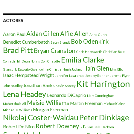
ACTORES
Aidan Gillen
Alfie Allen
Aaron Paul
Anna Gunn
Bob Odenkirk
Benedict Cumberbatch
Betsy Brandt
Brad Pitt
Bryan Cranston
Chris Hemsworth
Christian Bale
Emilia Clarke
Conleth Hill
Dean Norris
Don Cheadle
Iain Glen
Giancarlo Esposito
Gwendoline Christie
Hugh Jackman
Idris Elba
Isaac Hempstead Wright
Jennifer Lawrence
Jeremy Renner
Jerome Flynn
Kit Harington
Jonathan Banks
John Bradley
Kevin Spacey
Lena Headey
Leonardo DiCaprio
Liam Cunningham
Maisie Williams
Martin Freeman
Mahershala Ali
Michael Caine
Morgan Freeman
Michael K. Williams
Nikolaj Coster-Waldau
Peter Dinklage
Robert Downey Jr.
Robert De Niro
Samuel L. Jackson