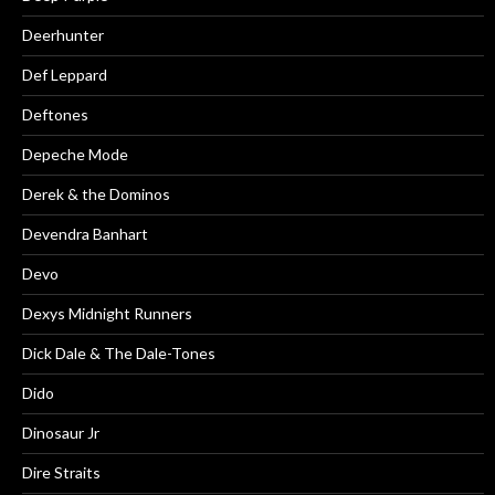
Deerhunter
Def Leppard
Deftones
Depeche Mode
Derek & the Dominos
Devendra Banhart
Devo
Dexys Midnight Runners
Dick Dale & The Dale-Tones
Dido
Dinosaur Jr
Dire Straits