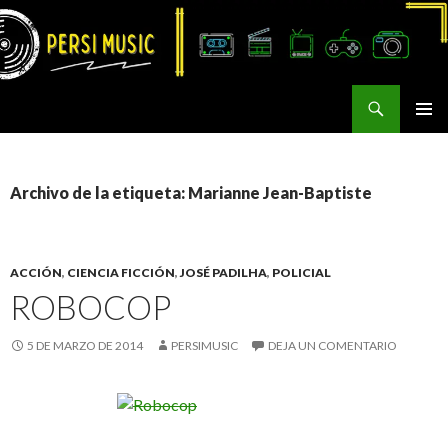
Buscar
Persi Music
SALTAR
MENÚ
AL
PRINCI
CONTENIDO
Archivo de la etiqueta: Marianne Jean-Baptiste
ACCIÓN
,
CIENCIA FICCIÓN
,
JOSÉ PADILHA
,
POLICIAL
ROBOCOP
5 DE MARZO DE 2014
PERSIMUSIC
DEJA UN COMENTARIO