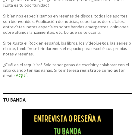
¡Está es tu oportunidad!
Si bien nos especializamos en reseñas de discos, todos los aportes
son bienvenidos. Publicación de noticias, coberturas de recitales,
entrevistas, notas especiales sobre bandas emergentes, opiniones
sobre últimos lanzamientos, etc. Lo que se te ocurra.
Si te gusta el Rock en español, los libros, los videojuegos, las series o
el cine, también te brindaremos el espacio para escribir tus propias
notas y reseñas.
¿Cuál es el requisito? Solo tener ganas de escribir y colaborar con el
sitio cuando tengas ganas. Si te interesa
registrate como autor
desde
AQUÍ
.
TU BANDA