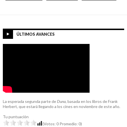
ÚLTIMOS AVANCES
La esperada segunda parte de
Duna
, basada en los libros de Frank
Herbert, que estará llegando a los cines en noviembre de este año.
Tu puntuación
(Votos:
0
Promedio:
0
)