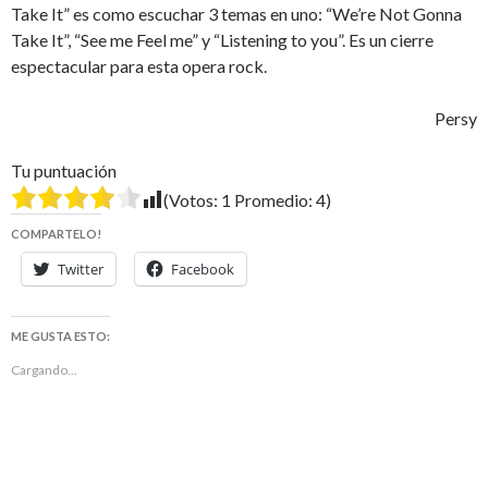
Take It” es como escuchar 3 temas en uno: “We’re Not Gonna
Take It”, “See me Feel me” y “Listening to you”. Es un cierre
espectacular para esta opera rock.
Persy
Tu puntuación
(Votos:
1
Promedio:
4
)
COMPARTELO!
Twitter
Facebook
ME GUSTA ESTO:
Cargando...