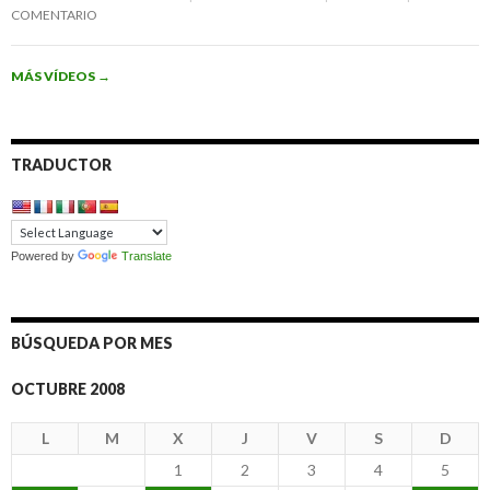
COMENTARIO
MÁS VÍDEOS
→
TRADUCTOR
Powered by
Translate
BÚSQUEDA POR MES
OCTUBRE 2008
L
M
X
J
V
S
D
1
2
3
4
5