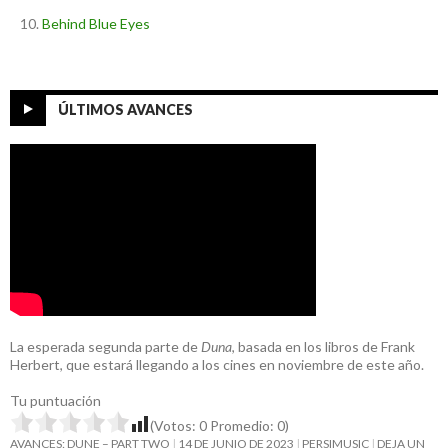
Behind Blue Eyes
ÚLTIMOS AVANCES
La esperada segunda parte de
Duna
, basada en los libros de Frank
Herbert, que estará llegando a los cines en noviembre de este año.
Tu puntuación
(Votos:
0
Promedio:
0
)
AVANCES: DUNE – PART TWO
14 DE JUNIO DE 2023
PERSIMUSIC
DEJA UN