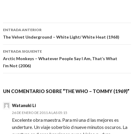
Navegación
ENTRADA ANTERIOR
de
The Velvet Underground – White Light/ White Heat (1968)
entradas
ENTRADA SIGUIENTE
Arctic Monkeys – Whatever People Say I Am, That’s What
I’m Not (2006)
UN COMENTARIO SOBRE “THE WHO – TOMMY (1969)”
Watanuki Li
26 DE ENERO DE 2011 A LAS 05:15
Excelente obra maestra. Para mi una d las mejores es
underture. Un viaje soberbio d nueve minutos oscuros. La