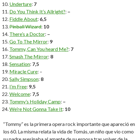
Underture
:
7
Do You Think It’s Allright?
:
–
Fiddle About
:
6,5
Pinball Wizard
:
10
There’s a Doctor
:
–
Go To The Mirror
:
9
Tommy, Can You heard Me?
:
7
Smash The Mirror
:
8
Sensation
:
7,5
Miracle Cure
: –
Sally Simpson
:
8
I’m Free
:
9,5
Welcome
:
7,5
Tommy’s Holiday Camp
:
–
We’re Not Gonna Take It
:
10
“Tommy” es la primera opera rock importante que apareció en
los 60. La misma relata la vida de Tomás, un niño que vio como
su padre asesinaba al amante de su esposa tras volver de la