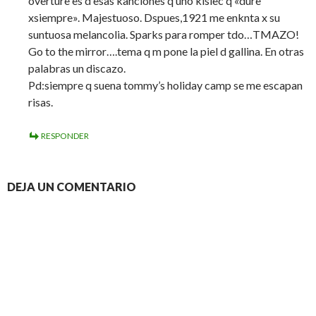
overture es d esas kanciones q uno kisiec q «dure
xsiempre». Majestuoso. Dspues,1921 me enknta x su
suntuosa melancolia. Sparks para romper tdo…TMAZO!
Go to the mirror….tema q m pone la piel d gallina. En otras
palabras un discazo.
Pd:siempre q suena tommy’s holiday camp se me escapan
risas.
RESPONDER
DEJA UN COMENTARIO