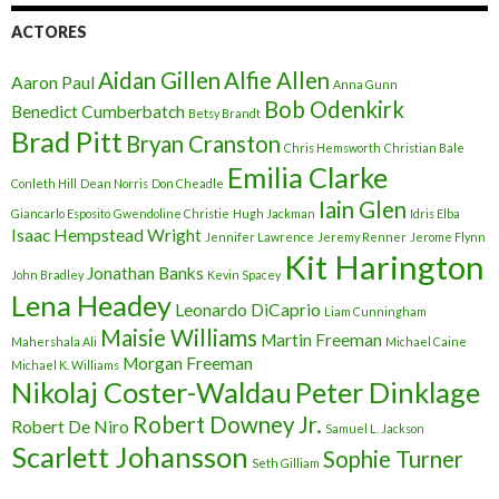
ACTORES
Aidan Gillen
Alfie Allen
Aaron Paul
Anna Gunn
Bob Odenkirk
Benedict Cumberbatch
Betsy Brandt
Brad Pitt
Bryan Cranston
Chris Hemsworth
Christian Bale
Emilia Clarke
Conleth Hill
Dean Norris
Don Cheadle
Iain Glen
Giancarlo Esposito
Gwendoline Christie
Hugh Jackman
Idris Elba
Isaac Hempstead Wright
Jennifer Lawrence
Jeremy Renner
Jerome Flynn
Kit Harington
Jonathan Banks
John Bradley
Kevin Spacey
Lena Headey
Leonardo DiCaprio
Liam Cunningham
Maisie Williams
Martin Freeman
Mahershala Ali
Michael Caine
Morgan Freeman
Michael K. Williams
Nikolaj Coster-Waldau
Peter Dinklage
Robert Downey Jr.
Robert De Niro
Samuel L. Jackson
Scarlett Johansson
Sophie Turner
Seth Gilliam