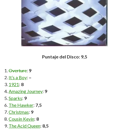
Puntaje del Disco: 9,5
Overture
:
9
It’s a Boy
:
–
1921
:
8
Amazing Journey
:
9
Sparks
:
9
The Hawker
:
7,5
Christmas
:
9
Cousin Kevin
:
8
The Acid Queen
:
8,5