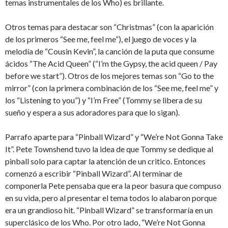
temas instrumentales de los Who) es brillante.
Otros temas para destacar son “Christmas” (con la aparición
de los primeros “See me, feel me”), el juego de voces y la
melodía de “Cousin Kevin”, la canción de la puta que consume
ácidos “The Acid Queen” (“I’m the Gypsy, the acid queen / Pay
before we start”). Otros de los mejores temas son “Go to the
mirror” (con la primera combinación de los “See me, feel me” y
los “Listening to you”) y “I’m Free” (Tommy se libera de su
sueño y espera a sus adoradores para que lo sigan).
Parrafo aparte para “Pinball Wizard” y “We’re Not Gonna Take
It”. Pete Townshend tuvo la idea de que Tommy se dedique al
pinball solo para captar la atención de un critico. Entonces
comenzó a escribir “Pinball Wizard”. Al terminar de
componerla Pete pensaba que era la peor basura que compuso
en su vida, pero al presentar el tema todos lo alabaron porque
era un grandioso hit. “Pinball Wizard” se transformaría en un
superclásico de los Who. Por otro lado, “We’re Not Gonna