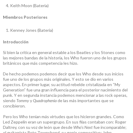
Keith Moon (Bateria)
Miembros Posteriores
Kenney Jones (Bateria)
Introducción
Si bien la crítica en general estable a los Beatles y los Stones como
las mejores bandas de la historía, los Who fueron uno de los grupos
británicos que más competencia les hizo.
De hecho podemos podemos decir que los Who desde sus inicios
fue uno de los grupos más originales. Y esto se dio en varios
aspectos. En primer lugar, su actitud rebelde cristalizada en “My
Generation” fue una gran influencia para el posterior nacimiento del
punk. Y en segunda instancia podemos mencionar a las rock operas,
siendo
Tommy
y
Quadrophenia
de las más importantes que se
concibieron.
Pero los Who tenían más virtudes que los hicieron grandes. Como
Led Zeppelin eran un supergrupo. En sus filas contaban con: Roger
Daltrey, con su voz de león que desde
Who’s Next
fue incomparable;
el guitarrista Pete Townshend, su genio compositivo; John