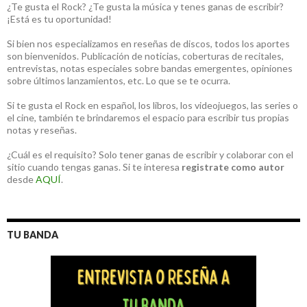
¿Te gusta el Rock? ¿Te gusta la música y tenes ganas de escribir?
¡Está es tu oportunidad!
Si bien nos especializamos en reseñas de discos, todos los aportes
son bienvenidos. Publicación de noticias, coberturas de recitales,
entrevistas, notas especiales sobre bandas emergentes, opiniones
sobre últimos lanzamientos, etc. Lo que se te ocurra.
Si te gusta el Rock en español, los libros, los videojuegos, las series o
el cine, también te brindaremos el espacio para escribir tus propias
notas y reseñas.
¿Cuál es el requisito? Solo tener ganas de escribir y colaborar con el
sitio cuando tengas ganas. Si te interesa
registrate como autor
desde
AQUÍ
.
TU BANDA