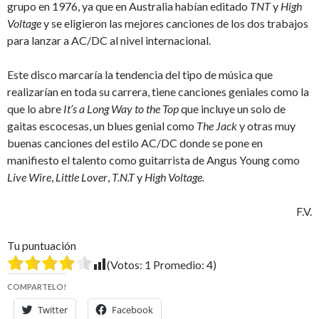
grupo en 1976, ya que en Australia habían editado
TNT
y
High
Voltage
y se eligieron las mejores canciones de los dos trabajos
para lanzar a AC/DC al nivel internacional.
Este disco marcaría la tendencia del tipo de música que
realizarían en toda su carrera, tiene canciones geniales como la
que lo abre
It’s a Long Way to the Top
que incluye un solo de
gaitas escocesas, un blues genial como
The Jack
y otras muy
buenas canciones del estilo AC/DC donde se pone en
manifiesto el talento como guitarrista de Angus Young como
Live Wire
,
Little Lover
,
T.N.T
y
High Voltage.
F.V.
Tu puntuación
(Votos:
1
Promedio:
4
)
COMPARTELO!
Twitter
Facebook