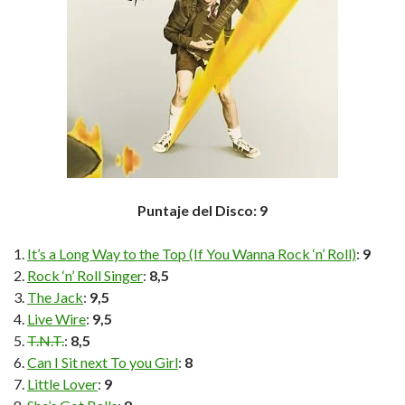
Puntaje del Disco: 9
It’s a Long Way to the Top (If You Wanna Rock ‘n’ Roll)
:
9
Rock ‘n’ Roll Singer
:
8,5
The Jack
:
9,5
Live Wire
:
9,5
T.N.T.
:
8,5
Can I Sit next To you Girl
:
8
Little Lover
:
9