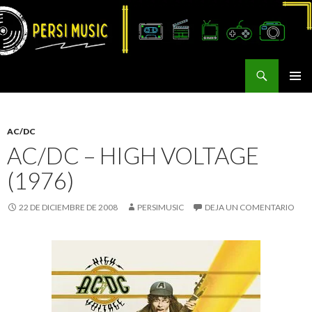
Buscar
Persi Music
SALTAR
MENÚ
AL
PRINCI
CONTENIDO
AC/DC
AC/DC – HIGH VOLTAGE
(1976)
22 DE DICIEMBRE DE 2008
PERSIMUSIC
DEJA UN COMENTARIO