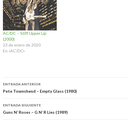
AC/DC – Stiff Upper Lip
(2000)
23 de enero de 2020
En «AC/DC»
Navegación
ENTRADA ANTERIOR
de
Pete Townshend – Empty Glass (1980)
entradas
ENTRADA SIGUIENTE
Guns N’ Roses – G N’ R Lies (1989)