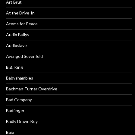
Art Brut
At the Drive-In
Atoms for Peace
Audio Bullys
Audioslave
Avenged Sevenfold
B.B. King
Babyshambles
Bachman-Turner Overdrive
Bad Company
Badfinger
Badly Drawn Boy
Baio