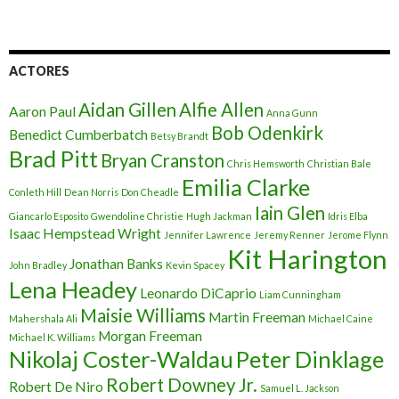
ACTORES
Aidan Gillen
Alfie Allen
Aaron Paul
Anna Gunn
Bob Odenkirk
Benedict Cumberbatch
Betsy Brandt
Brad Pitt
Bryan Cranston
Chris Hemsworth
Christian Bale
Emilia Clarke
Conleth Hill
Dean Norris
Don Cheadle
Iain Glen
Giancarlo Esposito
Gwendoline Christie
Hugh Jackman
Idris Elba
Isaac Hempstead Wright
Jennifer Lawrence
Jeremy Renner
Jerome Flynn
Kit Harington
Jonathan Banks
John Bradley
Kevin Spacey
Lena Headey
Leonardo DiCaprio
Liam Cunningham
Maisie Williams
Martin Freeman
Mahershala Ali
Michael Caine
Morgan Freeman
Michael K. Williams
Nikolaj Coster-Waldau
Peter Dinklage
Robert Downey Jr.
Robert De Niro
Samuel L. Jackson