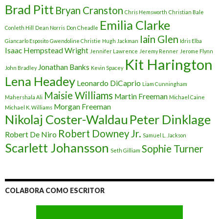
Brad Pitt
Bryan Cranston
Chris Hemsworth
Christian Bale
Emilia Clarke
Conleth Hill
Dean Norris
Don Cheadle
Iain Glen
Giancarlo Esposito
Gwendoline Christie
Hugh Jackman
Idris Elba
Isaac Hempstead Wright
Jennifer Lawrence
Jeremy Renner
Jerome Flynn
Kit Harington
Jonathan Banks
John Bradley
Kevin Spacey
Lena Headey
Leonardo DiCaprio
Liam Cunningham
Maisie Williams
Martin Freeman
Mahershala Ali
Michael Caine
Morgan Freeman
Michael K. Williams
Nikolaj Coster-Waldau
Peter Dinklage
Robert Downey Jr.
Robert De Niro
Samuel L. Jackson
Scarlett Johansson
Sophie Turner
Seth Gilliam
COLABORA COMO ESCRITOR