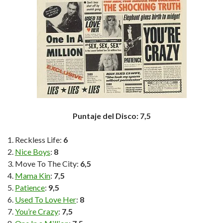
Puntaje del Disco: 7,5
Reckless Life:
6
Nice Boys
:
8
Move To The City:
6,5
Mama Kin
:
7,5
Patience
:
9,5
Used To Love Her
:
8
You’re Crazy
:
7,5