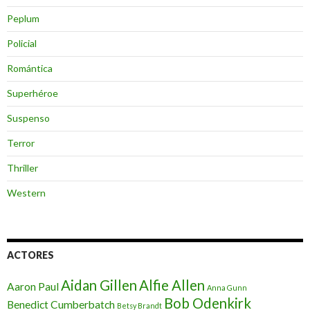
Peplum
Policial
Romántica
Superhéroe
Suspenso
Terror
Thriller
Western
ACTORES
Aidan Gillen
Alfie Allen
Aaron Paul
Anna Gunn
Bob Odenkirk
Benedict Cumberbatch
Betsy Brandt