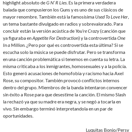
highlight absoluto de
G N’ R Lies
. Es la primera verdadera
balada que compusieron los Guns y es uno de sus clásicos de
mayor renombre. También está la famosísima
Used To Love Her
,
un tema bastante divulgado en radios y sobrevalorado. Para
concluir están la versión acústica de
You’re Crazy
(canción que
ya figuraba en
Appetite For Destruction
) y la controvertida
One
In a Million
. ¿Pero por qué es controvertida esta última? Si se
escucha solo la música se puede disfrutar. Pero se transforma
en una canción problemática si tenemos en cuenta su letra. La
misma criticaba a los inmigrantes, homosexuales y a la policía.
Esto generó acusaciones de homofobia y racismo hacia Axel
Rose, su compositor. También provocó conflictos internos
dentro del grupo. Miembros de la banda intentaron convencer
sin éxito a Rose para que desestime la canción. El mismo Slash
la rechazó ya que su madre era negra, y se negó a tocarla en
vivo. Sin embargo terminó interpretandola en un par de
oportunidades.
Luquitas Bonjo/Persy