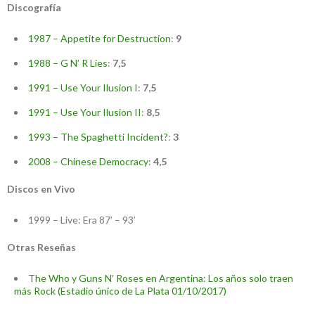
Discografía
1987 – Appetite for Destruction
:
9
1988 – G N’ R Lies
:
7,5
1991 – Use Your Ilusion I
:
7,5
1991 – Use Your Ilusion II
:
8,5
1993 – The Spaghetti Incident?
:
3
2008 – Chinese Democracy
:
4,5
Discos en Vivo
1999 – Live: Era 87’ – 93’
Otras Reseñas
The Who y Guns N’ Roses en Argentina: Los años solo traen
más Rock (Estadio único de La Plata 01/10/2017)