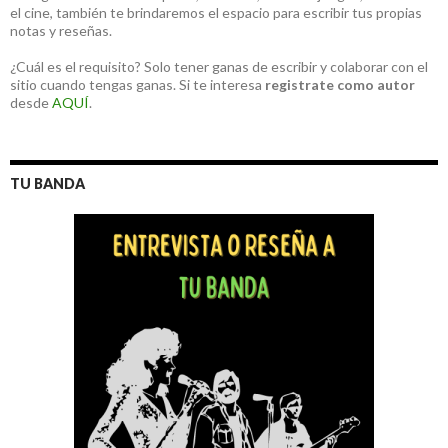
el cine, también te brindaremos el espacio para escribir tus propias
notas y reseñas.
¿Cuál es el requisito? Solo tener ganas de escribir y colaborar con el
sitio cuando tengas ganas. Si te interesa
registrate como autor
desde
AQUÍ
.
TU BANDA