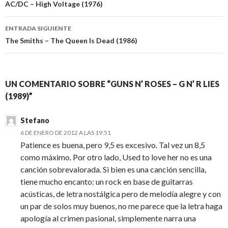
de
AC/DC – High Voltage (1976)
entradas
ENTRADA SIGUIENTE
The Smiths – The Queen Is Dead (1986)
UN COMENTARIO SOBRE “GUNS N’ ROSES – G N’ R LIES
(1989)”
Stefano
6 DE ENERO DE 2012 A LAS 19:51
Patience es buena, pero 9,5 es excesivo. Tal vez un 8,5
como máximo. Por otro lado, Used to love her no es una
canción sobrevalorada. Si bien es una canción sencilla,
tiene mucho encanto: un rock en base de guitarras
acústicas, de letra nostálgica pero de melodía alegre y con
un par de solos muy buenos, no me parece que la letra haga
apología al crimen pasional, simplemente narra una