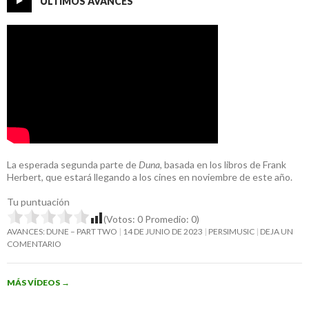
ÚLTIMOS AVANCES
La esperada segunda parte de
Duna
, basada en los libros de Frank
Herbert, que estará llegando a los cines en noviembre de este año.
Tu puntuación
(Votos:
0
Promedio:
0
)
AVANCES: DUNE – PART TWO
14 DE JUNIO DE 2023
PERSIMUSIC
DEJA UN
COMENTARIO
MÁS VÍDEOS
→