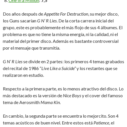
One In a Million
:
7,5
Dos años después de
Appetite For Destruction
, su mejor disco,
los Guns sacarían
G N’ R Lies
. De la corta carrera inicial del
grupo, este es probablemente el más flojo de sus 4 álbumes. El
problema es que no tiene la misma energía, ni la calidad, ni el
material del primer disco. Además es bastante controversial
por el mensaje que transmitía.
G N’ R Lies
se divide en 2 partes: los primeros 4 temas grabados
del recital de 1986 “
Live Like a Suicide”
y los restantes que se
realizaron en estudio.
Respecto a la primera parte, es lo menos atractivo del disco. Lo
más destacado es la versión de
Nice Boys
y el cover del famoso
tema de Aerosmith
Mama Kin
.
En cambio, la segunda parte se encuentra lo mejorcito. Son 4
temas acústicos de buen nivel. Entre estos está
Patience
, el