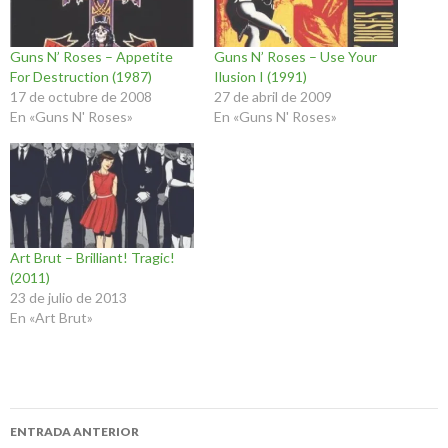
Guns N’ Roses – Appetite
Guns N’ Roses – Use Your
For Destruction (1987)
Ilusion I (1991)
17 de octubre de 2008
27 de abril de 2009
En «Guns N' Roses»
En «Guns N' Roses»
Art Brut – Brilliant! Tragic!
(2011)
23 de julio de 2013
En «Art Brut»
Navegación
ENTRADA ANTERIOR