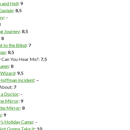
 and Hell
:
9
 Explain
:
8,5
Boy
: –
8
g Journey
:
8,5
:
8
t to the Blind
:
7
mas
:
8,5
Can You Hear Me?:
7,5
ueen
:
8
l Wizard
:
9,5
Hoffman Incident
:
–
 About:
7
 a Doctor
: –
he Mirror
:
9
the Mirror
:
8
e
:
9
s Holiday Camp
: –
Not Gonna Take It
:
10