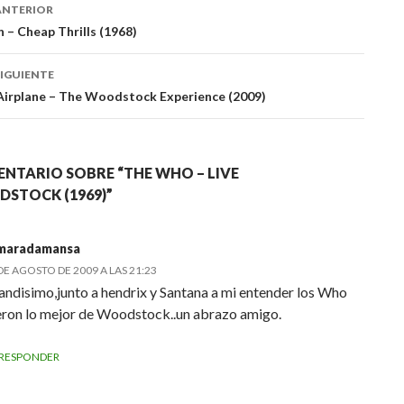
ación
ANTERIOR
n – Cheap Thrills (1968)
das
IGUIENTE
 Airplane – The Woodstock Experience (2009)
NTARIO SOBRE “THE WHO – LIVE
STOCK (1969)”
maradamansa
DE AGOSTO DE 2009 A LAS 21:23
andisimo,junto a hendrix y Santana a mi entender los Who
eron lo mejor de Woodstock..un abrazo amigo.
RESPONDER