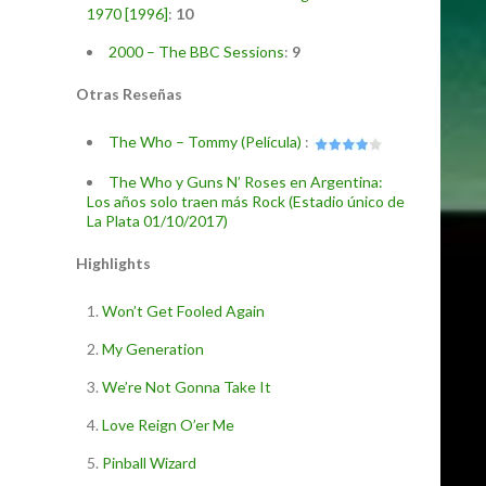
1970 [1996]
:
10
2000 – The BBC Sessions
:
9
Otras Reseñas
The Who – Tommy (Película)
:
The Who y Guns N’ Roses en Argentina:
Los años solo traen más Rock (Estadio único de
La Plata 01/10/2017)
Highlights
Won’t Get Fooled Again
My Generation
We’re Not Gonna Take It
Love Reign O’er Me
Pinball Wizard