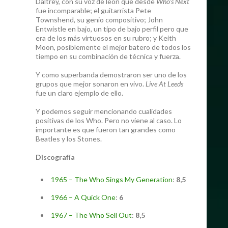
Daltrey, con su voz de león que desde
Who’s Next
fue incomparable; el guitarrista Pete
Townshend, su genio compositivo; John
Entwistle en bajo, un tipo de bajo perfil pero que
era de los más virtuosos en su rubro; y Keith
Moon, posiblemente el mejor batero de todos los
tiempo en su combinación de técnica y fuerza.
Y como superbanda demostraron ser uno de los
grupos que mejor sonaron en vivo.
Live At Leeds
fue un claro ejemplo de ello.
Y podemos seguir mencionando cualidades
positivas de los Who. Pero no viene al caso. Lo
importante es que fueron tan grandes como
Beatles y los Stones.
Discografía
1965 – The Who Sings My Generation
:
8,5
1966 – A Quick One
:
6
1967 – The Who Sell Out
:
8,5