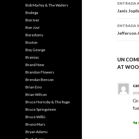
Naveg
ENTRADA 
Bob Marley & The Wailers
de
Janis Jopli
Bodega
entra
Bon Iver
ENTRADA S
Bon Jovi
Jefferson
Boredoms
Boston
Boy George
Brainiac
UN COME
Brand New
AT WOOD
Brandon Flowers
Brendan Benson
ca
Brian Eno
20 
Brian Wilson
Gr
Bruce Hornsby & The Rage
fu
Bruce Springsteen
Bruce Willis
Bruno Mars
Bryan Adams