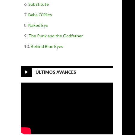
Substitute
Baba O’Riley
Naked Eye
The Punk and the Godfather
Behind Blue Eyes
ÚLTIMOS AVANCES