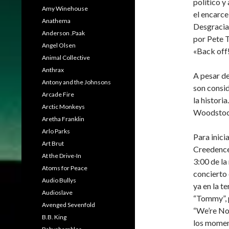
político y
Amy Winehouse
el encarce
Anathema
Desgracia
Anderson .Paak
por Pete T
Angel Olsen
«Back off!
Animal Collective
Anthrax
A pesar de
Antony and the Johnsons
son consi
Arcade Fire
la histori
Arctic Monkeys
Woodstoc
Aretha Franklin
Arlo Parks
Para inicia
Art Brut
Creedence 
At the Drive-In
3:00 de la
Atoms for Peace
concierto 
Audio Bullys
ya en la t
Audioslave
“Tommy”, 
Avenged Sevenfold
“We’re No
B.B. King
los momen