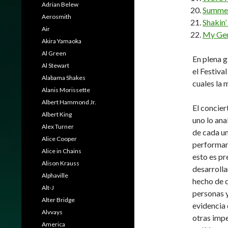
Adrian Belew
Summer
Aerosmith
Shakin’
Air
My Gen
Akira Yamaoka
Al Green
En plena 
Al Stewart
el Festiva
Alabama Shakes
cuales la 
Alanis Morissette
Albert Hammond Jr.
El concier
Albert King
uno lo ana
Alex Turner
de cada un
Alice Cooper
performanc
Alice in Chains
esto es pr
Alison Krauss
desarroll
Alphaville
hecho de q
Alt-J
personas y
Alter Bridge
evidencia 
Alvvays
otras imp
America