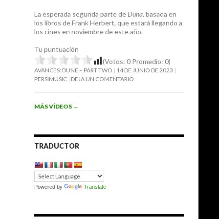
La esperada segunda parte de
Duna
, basada en
los libros de Frank Herbert, que estará llegando a
los cines en noviembre de este año.
Tu puntuación
(Votos:
0
Promedio:
0
)
AVANCES: DUNE – PART TWO
14 DE JUNIO DE 2023
PERSIMUSIC
DEJA UN COMENTARIO
MÁS VÍDEOS
→
TRADUCTOR
Powered by
Translate