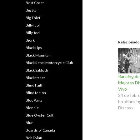
Best Coast
Big Star
Big Thief
Billy Idol
Billy Joel
Björk
Relacionado
Black Lips
Black Mountain
Black Rebel Motorcycle Club
Black Sabbath
Ranking de
Blackstreet
Mejores Di
Blind Faith
Vivo
Blind Melon
24 de febr
Bloc Party
En «Rankin
Discos»
Blondie
Blue Öyster Cult
Blur
Boards of Canada
Bob Dylan