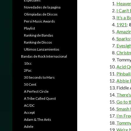
Especiales
Heaven
Novedades de la pagina
I Can’t
Olimpiadas de Discos
It’s a 
Persi Music Awards
1921
:
Playlist
Amazin
Ranking de Bandas
Sparks
Ranking de Discos
Eyesigh
Ultimos Lanzamientos
Christ
Bandas de Rock Internacional
Tommy 
10cc
Acid Q
2Pac
Pinbal
30 Seconds to Mars
Abbie 
50 Cent
Fiddle
A Perfect Circle
There’s
A Tribe Called Quest
Go to t
AC/DC
Smash 
Accept
I’m Fre
Adam & The Ants
Tommy’
Adele
We’re 