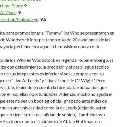
time Blues
:
9
 All Over
:
9
eration/Naked Eye
:
9,5
gira para promocionar a “Tommy” los Who se presentaron en
l de Woodstock interpretando más de 20 canciones, de las
mayoría pertenecen a aquella famosísima opera rock.
to de los Who en Woodstock es legendario. Sin embargo, si
liza con detenimiento, la precisión y el despliegue técnico
o de sus integrantes es inferior si se la compara con su
e en “Live At Leeds” y “Live at the Isle Of Wight”. Pero
evisible, teniendo en cuenta la formidable actuación que
aron en aquellas oportunidades. Además, mucho no ayuda el
ue este no sea un bootleg oficial, grabado ante miles de
 no en una universidad como la de Leeds (dejando así en
que no tiene la misma calidad de sonido). También tuvo
erfecciones como el incidente de Abbie Hoffman, un