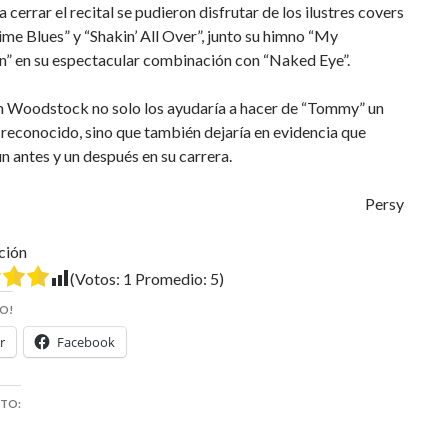
a cerrar el recital se pudieron disfrutar de los ilustres covers
e Blues” y “Shakin’ All Over”, junto su himno “My
n” en su espectacular combinación con “Naked Eye”.
n Woodstock no solo los ayudaría a hacer de “Tommy” un
reconocido, sino que también dejaría en evidencia que
n antes y un después en su carrera.
Persy
ción
(Votos:
1
Promedio:
5
)
O!
r
Facebook
STO: