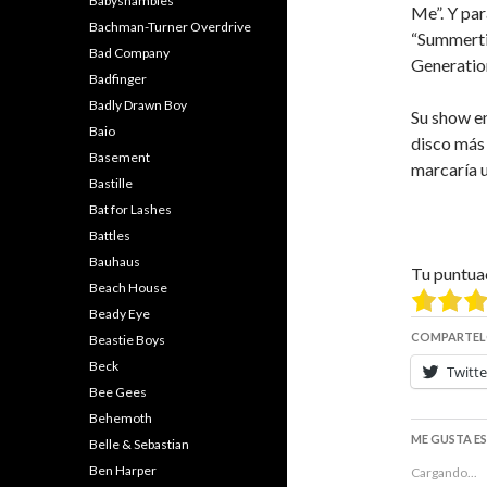
Babyshambles
Me”. Y par
Bachman-Turner Overdrive
“Summertim
Bad Company
Generatio
Badfinger
Badly Drawn Boy
Su show e
Baio
disco más 
Basement
marcaría u
Bastille
Bat for Lashes
Battles
Bauhaus
Tu puntua
Beach House
Beady Eye
COMPARTEL
Beastie Boys
Beck
Twitte
Bee Gees
Behemoth
ME GUSTA E
Belle & Sebastian
Ben Harper
Cargando...