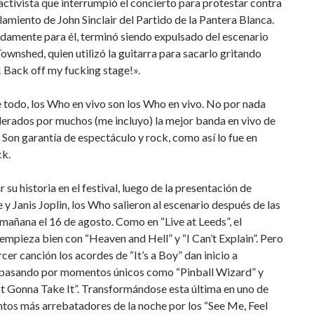
 activista que interrumpió el concierto para protestar contra
lamiento de John Sinclair del Partido de la Pantera Blanca.
damente para él, terminó siendo expulsado del escenario
ownshed, quien utilizó la guitarra para sacarlo gritando
 Back off my fucking stage!».
 todo, los Who en vivo son los Who en vivo. No por nada
derados por muchos (me incluyo) la mejor banda en vivo de
a. Son garantía de espectáculo y rock, como así lo fue en
k.
r su historia en el festival, luego de la presentación de
y Janis Joplin, los Who salieron al escenario después de las
 mañana el 16 de agosto. Como en “Live at Leeds”, el
empieza bien con “Heaven and Hell” y “I Can’t Explain”. Pero
ercer canción los acordes de “It’s a Boy” dan inicio a
pasando por momentos únicos como “Pinball Wizard” y
t Gonna Take It”. Transformándose esta última en uno de
tos más arrebatadores de la noche por los “See Me, Feel