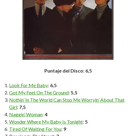
Puntaje del Disco: 6,5
Look For Me Baby
:
6,5
Got My Feet On The Ground
:
5,5
Nothin’ In The World Can Stop Me Worryin’ About That
Girl
:
7,5
Naggin’ Woman
:
4
Wonder Where My Baby Is Tonight
:
5
Tired Of Waiting For You
:
9