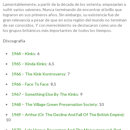
Lamentablemente, a partir de la década de los setenta, empezarían a
sufrir varios vaivenes. Nunca terminando de encontrar el brillo que
lograron en sus primeros años. Sin embargo, su existencia fue de
gran relevancia a pesar de que en esta región del mundo no terminan
de ser conocidos. Y con merecimiento se destacaron como uno de
los grupos británicos más importantes de todos los tiempos.
Discografía
1964 – Kinks
:
6
1965 – Kinda Kinks
:
6,5
1966 – The Kink Kontroversy
:
7
1966 – Face To Face
:
8,5
1967 – Something Else By The Kinks
:
9
1968 – The Village Green Preservation Society
:
10
1969 – Arthur (Or The Decline And Fall Of The British Empire)
:
10
1970 – Lola Versus Powerman And The Moneygoround, Part