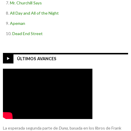
Mr. Churchill Says
All Day and All of the Night
Apeman
Dead End Street
ÚLTIMOS AVANCES
La esperada segunda parte de
Duna
, basada en los libros de Frank