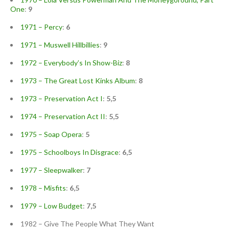
One
:
9
1971 – Percy
:
6
1971 – Muswell Hillbillies
:
9
1972 – Everybody’s In Show-Biz
:
8
1973 – The Great Lost Kinks Album
:
8
1973 – Preservation Act I
:
5,5
1974 – Preservation Act II
:
5,5
1975 – Soap Opera
:
5
1975 – Schoolboys In Disgrace
:
6,5
1977 – Sleepwalker
:
7
1978 – Misfits
:
6,5
1979 – Low Budget
:
7,5
1982 – Give The People What They Want