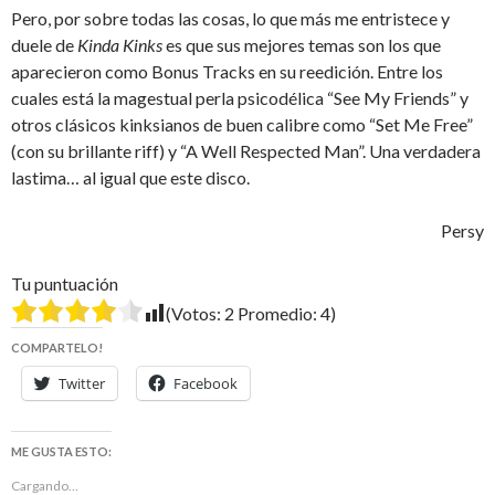
Pero, por sobre todas las cosas, lo que más me entristece y
duele de
Kinda Kinks
es que sus mejores temas son los que
aparecieron como Bonus Tracks en su reedición. Entre los
cuales está la magestual perla psicodélica “See My Friends” y
otros clásicos kinksianos de buen calibre como “Set Me Free”
(con su brillante riff) y “A Well Respected Man”. Una verdadera
lastima… al igual que este disco.
Persy
Tu puntuación
(Votos:
2
Promedio:
4
)
COMPARTELO!
Twitter
Facebook
ME GUSTA ESTO:
Cargando...