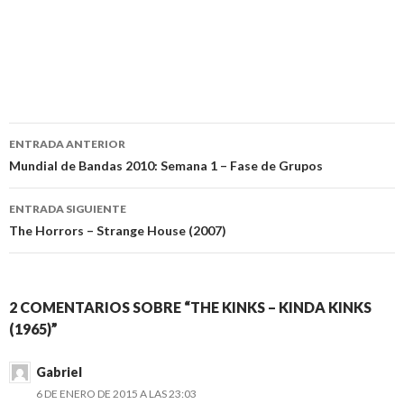
Navegación
ENTRADA ANTERIOR
de
Mundial de Bandas 2010: Semana 1 – Fase de Grupos
entradas
ENTRADA SIGUIENTE
The Horrors – Strange House (2007)
2 COMENTARIOS SOBRE “THE KINKS – KINDA KINKS
(1965)”
Gabriel
6 DE ENERO DE 2015 A LAS 23:03