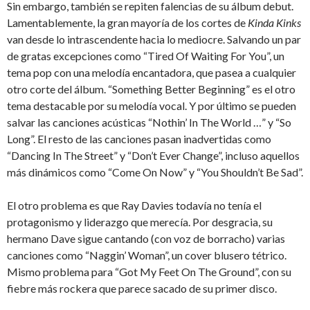
Sin embargo, también se repiten falencias de su álbum debut.
Lamentablemente, la gran mayoría de los cortes de
Kinda Kinks
van desde lo intrascendente hacia lo mediocre. Salvando un par
de gratas excepciones como “Tired Of Waiting For You”, un
tema pop con una melodía encantadora, que pasea a cualquier
otro corte del álbum. “Something Better Beginning” es el otro
tema destacable por su melodía vocal. Y por último se pueden
salvar las canciones acústicas “Nothin’ In The World …” y “So
Long”. El resto de las canciones pasan inadvertidas como
“Dancing In The Street” y “Don’t Ever Change”, incluso aquellos
más dinámicos como “Come On Now” y “You Shouldn’t Be Sad”.
El otro problema es que Ray Davies todavía no tenía el
protagonismo y liderazgo que merecía. Por desgracia, su
hermano Dave sigue cantando (con voz de borracho) varias
canciones como “Naggin’ Woman”, un cover blusero tétrico.
Mismo problema para “Got My Feet On The Ground”, con su
fiebre más rockera que parece sacado de su primer disco.