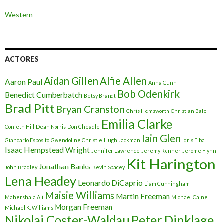
Western
ACTORES
Aidan Gillen
Alfie Allen
Aaron Paul
Anna Gunn
Bob Odenkirk
Benedict Cumberbatch
Betsy Brandt
Brad Pitt
Bryan Cranston
Chris Hemsworth
Christian Bale
Emilia Clarke
Conleth Hill
Dean Norris
Don Cheadle
Iain Glen
Giancarlo Esposito
Gwendoline Christie
Hugh Jackman
Idris Elba
Isaac Hempstead Wright
Jennifer Lawrence
Jeremy Renner
Jerome Flynn
Kit Harington
Jonathan Banks
John Bradley
Kevin Spacey
Lena Headey
Leonardo DiCaprio
Liam Cunningham
Maisie Williams
Martin Freeman
Mahershala Ali
Michael Caine
Morgan Freeman
Michael K. Williams
Nikolaj Coster-Waldau
Peter Dinklage