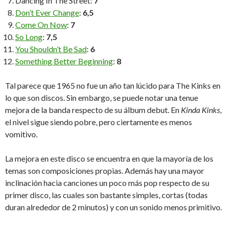
Dancing In The Street:
7
Don’t Ever Change
:
6,5
Come On Now
:
7
So Long
:
7,5
You Shouldn’t Be Sad
:
6
Something Better Beginning
:
8
Tal parece que 1965 no fue un año tan lúcido para The Kinks en
lo que son discos. Sin embargo, se puede notar una tenue
mejora de la banda respecto de su álbum debut. En
Kinda Kinks
,
el nivel sigue siendo pobre, pero ciertamente es menos
vomitivo.
La mejora en este disco se encuentra en que la mayoría de los
temas son composiciones propias. Además hay una mayor
inclinación hacia canciones un poco más pop respecto de su
primer disco, las cuales son bastante simples, cortas (todas
duran alrededor de 2 minutos) y con un sonido menos primitivo.