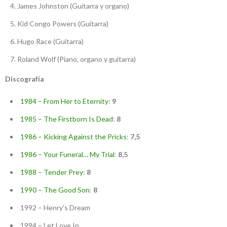
James Johnston (Guitarra y organo)
Kid Congo Powers (Guitarra)
Hugo Race (Guitarra)
Roland Wolf (Piano, organo y guitarra)
Discografía
1984 – From Her to Eternity
:
9
1985 – The Firstborn Is Dead
:
8
1986 – Kicking Against the Pricks
:
7,5
1986 – Your Funeral… My Trial
:
8,5
1988 – Tender Prey
:
8
1990 – The Good Son
:
8
1992 – Henry’s Dream
1994 – Let Love In