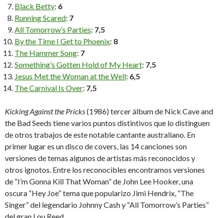
Black Betty
:
6
Running Scared
:
7
All Tomorrow’s Parties
:
7,5
By the Time I Get to Phoenix
:
8
The Hammer Song
:
7
Something’s Gotten Hold of My Heart
:
7,5
Jesus Met the Woman at the Well
:
6,5
The Carnival Is Over
:
7,5
Kicking Against the Pricks
(1986) tercer álbum de Nick Cave and
the Bad Seeds tiene varios puntos distintivos que lo distinguen
de otros trabajos de este notable cantante australiano. En
primer lugar es un disco de covers, las 14 canciones son
versiones de temas algunos de artistas más reconocidos y
otros ignotos. Entre los reconocibles encontramos versiones
de “I’m Gonna Kill That Woman” de John Lee Hooker, una
oscura “Hey Joe” tema que popularizo Jimi Hendrix, “The
Singer” del legendario Johnny Cash y “All Tomorrow’s Parties”
del gran Lou Reed.