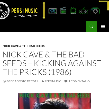
Buscar
Persi Music
SALTAR
MENÚ
AL
PRINCI
CONTENIDO
NICK CAVE & THE BAD SEEDS
NICK CAVE & THE BAD
SEEDS – KICKING AGAINST
THE PRICKS (1986)
30 DE AGOSTO DE 2011
PERSIMUSIC
1 COMENTARIO