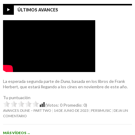
ÚLTIMOS AVANCES
La esperada segunda parte de
Duna
, basada en los libros de Frank
Herbert, que estará llegando a los cines en noviembre de este año.
Tu puntuación
(Votos:
0
Promedio:
0
)
AVANCES: DUNE – PART TWO
14 DE JUNIO DE 2023
PERSIMUSIC
DEJA UN
COMENTARIO
MÁS VÍDEOS
→