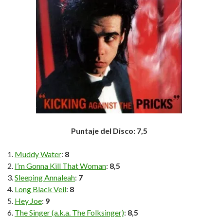
Puntaje del Disco: 7,5
Muddy Water
:
8
I’m Gonna Kill That Woman
:
8,5
Sleeping Annaleah
:
7
Long Black Veil
:
8
Hey Joe
:
9
The Singer (a.k.a. The Folksinger)
:
8,5