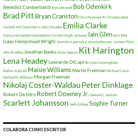
Bob Odenkirk
Benedict Cumberbatch
Betsy Brandt
Brad Pitt
Bryan Cranston
Chris Hemsworth
Christian Bale
Emilia Clarke
Conleth Hill
Dean Norris
Don Cheadle
Iain Glen
Giancarlo Esposito
Gwendoline Christie
Hugh Jackman
Idris Elba
Isaac Hempstead Wright
Jennifer Lawrence
Jeremy Renner
Jerome Flynn
Kit Harington
Jonathan Banks
John Bradley
Kevin Spacey
Lena Headey
Leonardo DiCaprio
Liam Cunningham
Maisie Williams
Martin Freeman
Mahershala Ali
Michael Caine
Morgan Freeman
Michael K. Williams
Nikolaj Coster-Waldau
Peter Dinklage
Robert Downey Jr.
Robert De Niro
Samuel L. Jackson
Scarlett Johansson
Sophie Turner
Seth Gilliam
COLABORA COMO ESCRITOR