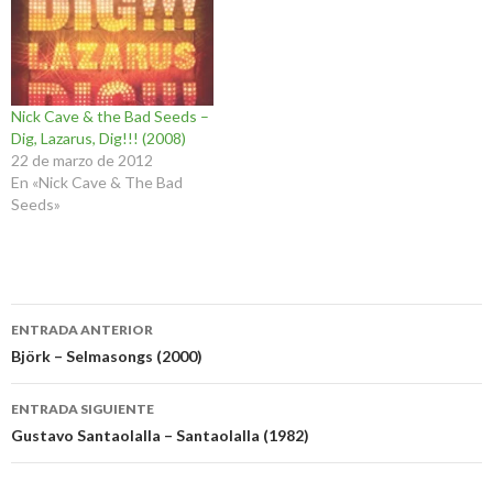
Nick Cave & the Bad Seeds –
Dig, Lazarus, Dig!!! (2008)
22 de marzo de 2012
En «Nick Cave & The Bad
Seeds»
Navegación
ENTRADA ANTERIOR
de
Björk – Selmasongs (2000)
entradas
ENTRADA SIGUIENTE
Gustavo Santaolalla – Santaolalla (1982)