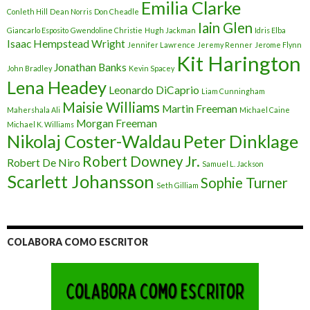
Emilia Clarke
Conleth Hill
Dean Norris
Don Cheadle
Iain Glen
Giancarlo Esposito
Gwendoline Christie
Hugh Jackman
Idris Elba
Isaac Hempstead Wright
Jennifer Lawrence
Jeremy Renner
Jerome Flynn
Kit Harington
Jonathan Banks
John Bradley
Kevin Spacey
Lena Headey
Leonardo DiCaprio
Liam Cunningham
Maisie Williams
Martin Freeman
Mahershala Ali
Michael Caine
Morgan Freeman
Michael K. Williams
Nikolaj Coster-Waldau
Peter Dinklage
Robert Downey Jr.
Robert De Niro
Samuel L. Jackson
Scarlett Johansson
Sophie Turner
Seth Gilliam
COLABORA COMO ESCRITOR