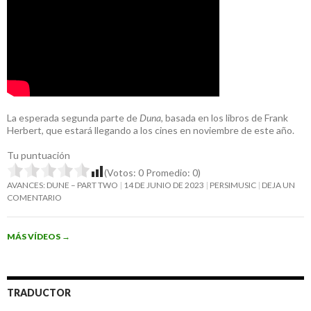
La esperada segunda parte de
Duna
, basada en los libros de Frank
Herbert, que estará llegando a los cines en noviembre de este año.
Tu puntuación
(Votos:
0
Promedio:
0
)
AVANCES: DUNE – PART TWO
14 DE JUNIO DE 2023
PERSIMUSIC
DEJA UN
COMENTARIO
MÁS VÍDEOS
→
TRADUCTOR