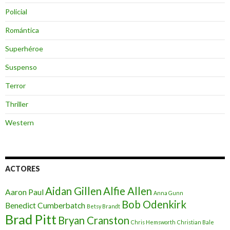
Policial
Romántica
Superhéroe
Suspenso
Terror
Thriller
Western
ACTORES
Aidan Gillen
Alfie Allen
Aaron Paul
Anna Gunn
Bob Odenkirk
Benedict Cumberbatch
Betsy Brandt
Brad Pitt
Bryan Cranston
Chris Hemsworth
Christian Bale