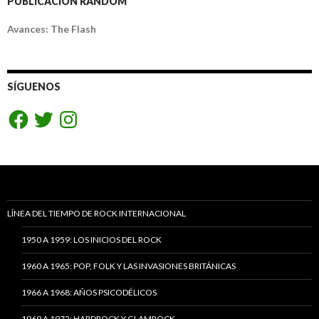
PUBLICACIÓN RANDOM
Avances: The Flash
SÍGUENOS
Facebook
Twitter
Instagram
LÍNEA DEL TIEMPO DE ROCK INTERNACIONAL
1950 A 1959: LOS INICIOS DEL ROCK
1960 A 1965: POP, FOLK Y LAS INVASIONES BRITÁNICAS
1966 A 1968: AÑOS PSICODÉLICOS
1969 A 1972: HARDROCK Y GLAMROCK