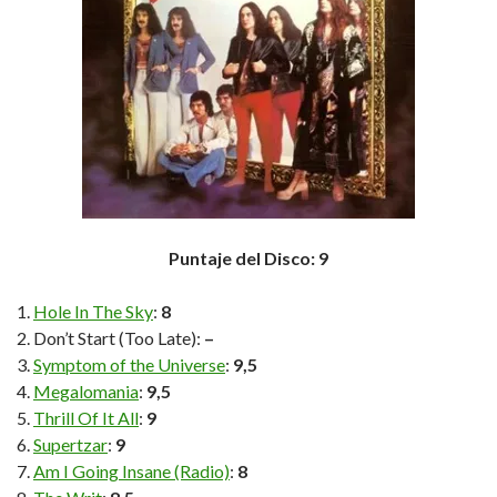
Puntaje del Disco: 9
Hole In The Sky
:
8
Don’t Start (Too Late):
–
Symptom of the Universe
:
9,5
Megalomania
:
9,5
Thrill Of It All
:
9
Supertzar
:
9
Am I Going Insane (Radio)
:
8