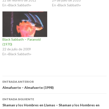
22 de febrero de 2012
29 de julio de 2010
En «Black Sabbath»
En «Black Sabbath»
Black Sabbath – Paranoid
(1970)
22 de julio de 2009
En «Black Sabbath»
Navegación
ENTRADA ANTERIOR
de
Almafuerte – Almafuerte (1998)
entradas
ENTRADA SIGUIENTE
Shaman y los Hombres en Llamas – Shaman y los Hombres en