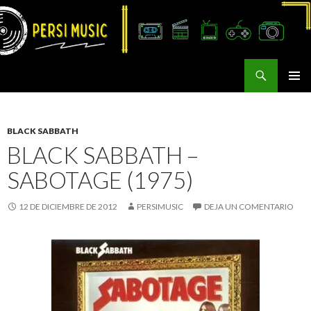
Buscar
Persi Music
SALTAR
MENÚ
AL
PRINCI
CONTENIDO
BLACK SABBATH
BLACK SABBATH –
SABOTAGE (1975)
12 DE DICIEMBRE DE 2012
PERSIMUSIC
DEJA UN COMENTARIO