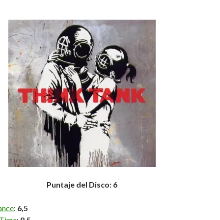
Puntaje del Disco: 6
ance
:
6,5
 Time
:
8,5