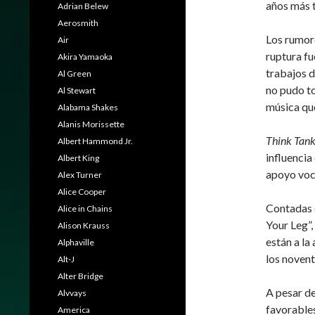
años más t
Adrian Belew
Aerosmith
Los rumore
Air
ruptura fu
Akira Yamaoka
trabajos 
Al Green
no pudo to
Al Stewart
música que
Alabama Shakes
Alanis Morissette
Think Tan
Albert Hammond Jr.
influencia
Albert King
apoyo voca
Alex Turner
Alice Cooper
Contadas 
Alice in Chains
Your Leg”,
Alison Krauss
están a la
Alphaville
los novent
Alt-J
Alter Bridge
A pesar de
Alvvays
favorables
America