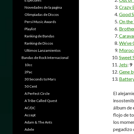
Especiales
Crazy 
Novedades de la pagina
Good 
Olimpiadas de Discos
On the
Persi Music Awards
Brother
Playlist
Carava
Ranking de Bandas
We’ve G
Ranking de Discos
Morocc
Ultimos Lanzamientos
Sweet 
Bandas de Rock Internacional
Jets
:
9
10cc
Gene b
2Pac
Battery
30 Seconds to Mars
50 Cent
El alejami
A Perfect Circle
insostenib
A Tribe Called Quest
álbum de e
AC/DC
flojo de t
Accept
los momen
Adam & The Ants
pegadizo d
Adele