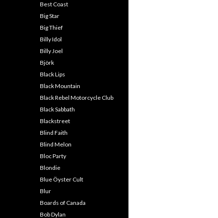
Best Coast
Big Star
Big Thief
Billy Idol
Billy Joel
Björk
Black Lips
Black Mountain
Black Rebel Motorcycle Club
Black Sabbath
Blackstreet
Blind Faith
Blind Melon
Bloc Party
Blondie
Blue Öyster Cult
Blur
Boards of Canada
Bob Dylan