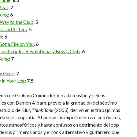
Beat
:
7
Song
:
6
 Way to the Club
:
5
s and Sisters
:
5
n
:
6
ot a File on You
:
6
an Peoples Revolutionary Bowls Club
:
6
Song
:
7
y Gene
:
7
 in Your Leg
:
7,5
ento de Graham Coxon, debido a la tensión y peleas
les con Damon Albarn, previo a la grabación del séptimo
studio de Blur,
Think Tank
(2003), derivó en el trabajo más
oda su discografía. Abundan los experimentos electrónicos,
tos atmosféricos y hasta confusos en detrimento del pop
e sus primeros años y el rock alternativo y guitarrero que