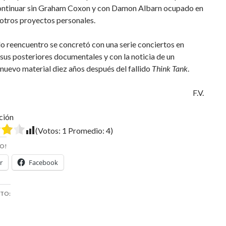
continuar sin Graham Coxon y con Damon Albarn ocupado en
 otros proyectos personales.
o reencuentro se concretó con una serie conciertos en
sus posteriores documentales y con la noticia de un
nuevo material diez años después del fallido
Think Tank
.
F.V.
ción
(Votos:
1
Promedio:
4
)
O!
r
Facebook
STO: