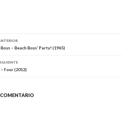
ación
ANTERIOR
Boys – Beach Boys’ Party! (1965)
das
IGUIENTE
 – Four (2012)
N COMENTARIO