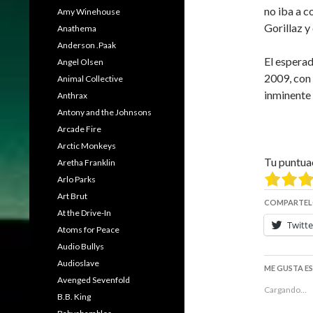
no iba a 
Amy Winehouse
Gorillaz y
Anathema
Anderson .Paak
El esperad
Angel Olsen
2009, con 
Animal Collective
inminente 
Anthrax
Antony and the Johnsons
Arcade Fire
Arctic Monkeys
Tu puntua
Aretha Franklin
Arlo Parks
Art Brut
COMPARTEL
At the Drive-In
Twitte
Atoms for Peace
Audio Bullys
Audioslave
ME GUSTA E
Avenged Sevenfold
Cargando...
B.B. King