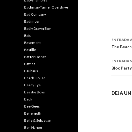
Babyshambles
Bachman-Turner Overdrive
Bad Company
Badfinger
Badly Drawn Boy
Naveg
Baio
ENTRADA 
Basement
de
The Beach 
Bastille
entra
Bat for Lashes
ENTRADA S
Battles
Bloc Party
Bauhaus
Beach House
Beady Eye
Beastie Boys
DEJA U
Beck
Bee Gees
Behemoth
Belle & Sebastian
Ben Harper