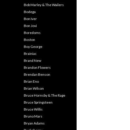
Bob Marley & The Wailers
Bodega
Bon Iver
Bon Jovi
Boredoms
Boston
Boy George
Brainiac
Brand New
Brandon Flowers
Brendan Benson
Brian Eno
Brian Wilson
Bruce Hornsby & The Rage
Bruce Springsteen
Bruce Willis
Bruno Mars
Bryan Adams