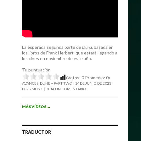
La esperada segunda parte de
Duna
, basada en
los libros de Frank Herbert, que estará llegando a
los cines en noviembre de este año.
Tu puntuación
(Votos:
0
Promedio:
0
)
AVANCES: DUNE – PART TWO
14 DE JUNIO DE 2023
PERSIMUSIC
DEJA UN COMENTARIO
MÁS VÍDEOS
→
TRADUCTOR