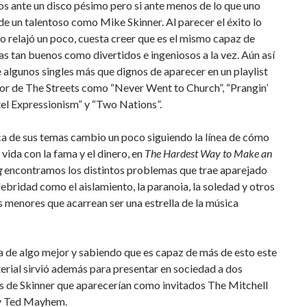
s ante un disco pésimo pero si ante menos de lo que uno
e un talentoso como Mike Skinner. Al parecer el éxito lo
lo relajó un poco, cuesta creer que es el mismo capaz de
s tan buenos como divertidos e ingeniosos a la vez. Aún así
 algunos singles más que dignos de aparecer en un playlist
or de The Streets como “Never Went to Church”, “Prangin’
el Expressionism” y “Two Nations”.
ca de sus temas cambio un poco siguiendo la línea de cómo
vida con la fama y el dinero, en
The Hardest Way to Make an
g
encontramos los distintos problemas que trae aparejado
lebridad como el aislamiento, la paranoia, la soledad y otros
menores que acarrean ser una estrella de la música
a de algo mejor y sabiendo que es capaz de más de esto este
rial sirvió además para presentar en sociedad a dos
s de Skinner que aparecerían como invitados The Mitchell
y Ted Mayhem.