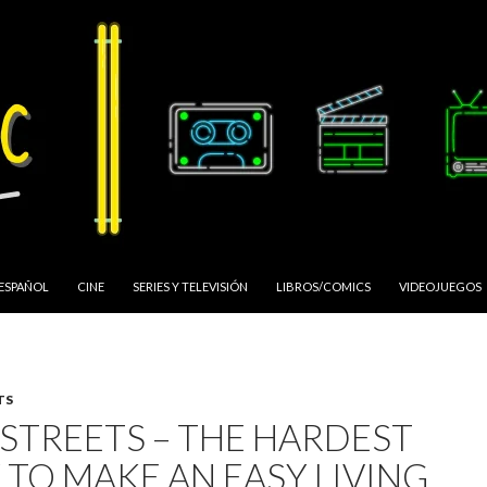
 ESPAÑOL
CINE
SERIES Y TELEVISIÓN
LIBROS/COMICS
VIDEOJUEGOS
TS
 STREETS – THE HARDEST
 TO MAKE AN EASY LIVING