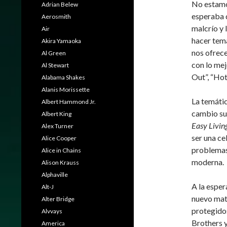
No estamo
Adrian Belew
esperaba d
Aerosmith
malcrío y 
Air
hacer tema
Akira Yamaoka
nos ofrece
Al Green
con lo mej
Al Stewart
Out”, “Hot
Alabama Shakes
Alanis Morissette
La temáti
Albert Hammond Jr.
cambio su 
Albert King
Easy Livin
Alex Turner
ser una ce
Alice Cooper
problemas 
Alice in Chains
moderna.
Alison Krauss
Alphaville
A la esper
Alt-J
nuevo mate
Alter Bridge
protegido
Alvvays
Brothers 
America