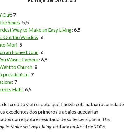
’ Out
:
7
the Sexes
:
5,5
rdest Way to Make an Easy Living
:
6,5
es Out the Window
:
6
to Mori
:
5
Con an Honest John
:
6
ou Wasn’t Famous
:
6,5
Went to Church
:
8
Expressionism
:
7
tions
:
7
treets Hats
:
6,5
 del crédito y el respeto que The Streets habían acumulado
sus excelentes dos primeros trabajos quedarían
ados con el pobre resultado de su tercera placa,
The
y to Make an Easy Living
, editada en Abril de 2006.