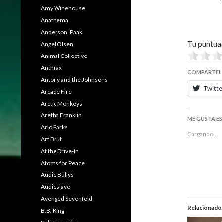
Amy Winehouse
Anathema
Anderson .Paak
Tu puntua
Angel Olsen
Animal Collective
Anthrax
COMPARTEL
Antony and the Johnsons
Twitte
Arcade Fire
Arctic Monkeys
Aretha Franklin
ME GUSTA E
Arlo Parks
Cargando...
Art Brut
At the Drive-In
Atoms for Peace
Audio Bullys
Audioslave
Avenged Sevenfold
Relacionado
B.B. King