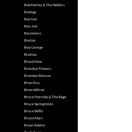
Bob Marley & The Wailers
Bodega
Bon Iver
Bon Jovi
Boredoms
Boston
Boy George
Brainiac
Brand New
Brandon Flowers
Brendan Benson
Brian Eno
Brian Wilson
Bruce Hornsby & The Rage
Bruce Springsteen
Bruce Willis
Bruno Mars
Bryan Adams