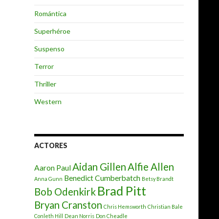
Romántica
Superhéroe
Suspenso
Terror
Thriller
Western
ACTORES
Aidan Gillen
Alfie Allen
Aaron Paul
Benedict Cumberbatch
Anna Gunn
Betsy Brandt
Brad Pitt
Bob Odenkirk
Bryan Cranston
Chris Hemsworth
Christian Bale
Conleth Hill
Dean Norris
Don Cheadle