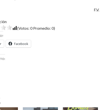
F.V.
ción
(Votos:
0
Promedio:
0
)
O!
r
Facebook
STO: