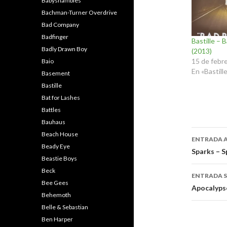
Babyshambles
Bachman-Turner Overdrive
Bad Company
Badfinger
Bastille – 
Badly Drawn Boy
(2013)
15 de febr
Baio
En «Bastill
Basement
Bastille
Bat for Lashes
Battles
Bauhaus
Naveg
Beach House
ENTRADA 
Beady Eye
de
Sparks – S
Beastie Boys
entra
Beck
ENTRADA S
Bee Gees
Apocalyp
Behemoth
Belle & Sebastian
Ben Harper