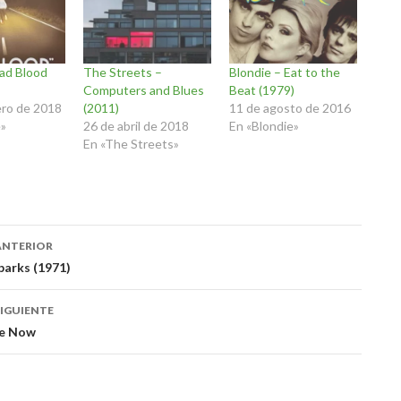
Bad Blood
The Streets –
Blondie – Eat to the
Computers and Blues
Beat (1979)
ero de 2018
(2011)
11 de agosto de 2016
e»
26 de abril de 2018
En «Blondie»
En «The Streets»
ación
ANTERIOR
parks (1971)
das
IGUIENTE
se Now