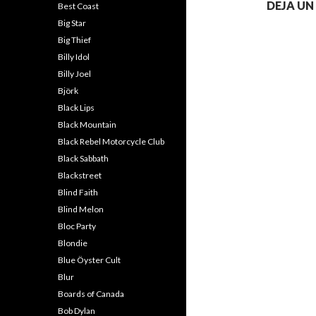
DEJA U
Best Coast
Big Star
Big Thief
Billy Idol
Billy Joel
Björk
Black Lips
Black Mountain
Black Rebel Motorcycle Club
Black Sabbath
Blackstreet
Blind Faith
Blind Melon
Bloc Party
Blondie
Blue Öyster Cult
Blur
Boards of Canada
Bob Dylan