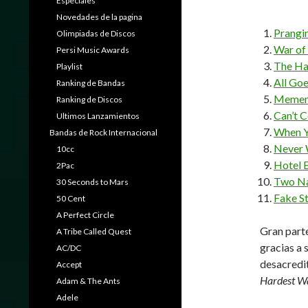
Especiales
Novedades de la pagina
Prangin
Olimpiadas de Discos
War of 
Persi Music Awards
The Ha
Playlist
All Go
Ranking de Bandas
Memen
Ranking de Discos
Can’t 
Ultimos Lanzamientos
When Y
Bandas de Rock Internacional
Never 
10cc
Hotel 
2Pac
Two Na
30 Seconds to Mars
Fake S
50 Cent
A Perfect Circle
Gran parte
A Tribe Called Quest
gracias a 
AC/DC
desacredit
Accept
Hardest Wa
Adam & The Ants
Adele