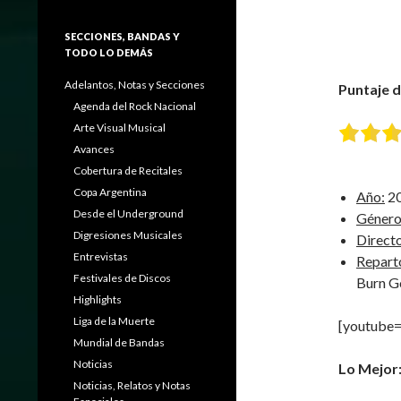
SECCIONES, BANDAS Y
TODO LO DEMÁS
Adelantos, Notas y Secciones
Puntaje de
Agenda del Rock Nacional
Arte Visual Musical
Avances
Cobertura de Recitales
Copa Argentina
Año:
2
Desde el Underground
Género
Digresiones Musicales
Directo
Entrevistas
Repart
Festivales de Discos
Burn 
Highlights
Liga de la Muerte
[youtube
Mundial de Bandas
Noticias
Lo Mejor
Noticias, Relatos y Notas