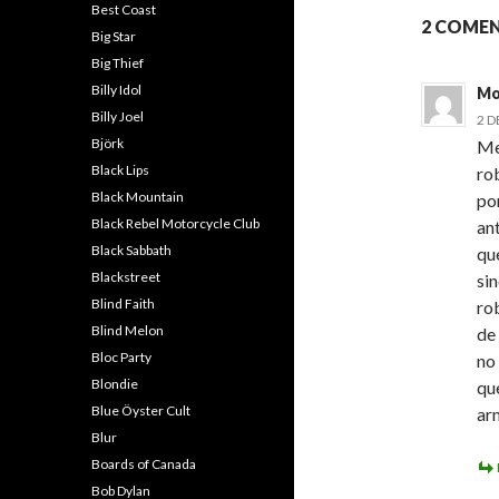
Best Coast
2 COMEN
Big Star
Big Thief
Billy Idol
Mo
Billy Joel
2 D
Björk
Me
Black Lips
ro
Black Mountain
po
Black Rebel Motorcycle Club
an
Black Sabbath
qu
Blackstreet
si
Blind Faith
ro
Blind Melon
de
Bloc Party
no
Blondie
qu
Blue Öyster Cult
ar
Blur
Boards of Canada
Bob Dylan