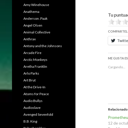
Amy Winehouse
Anathema
Tu puntua
Anderson .Paak
Angel Olsen
COMPARTEL
Animal Collective
Anthrax
Twitte
Antony and the Johnsons
Arcade Fire
ME GUSTA E
Arctic Monkeys
Aretha Franklin
Cargando...
Arlo Parks
Art Brut
At the Drive-In
Atoms for Peace
Audio Bullys
Audioslave
Relacionado
Avenged Sevenfold
Promethe
B.B. King
12 de octu