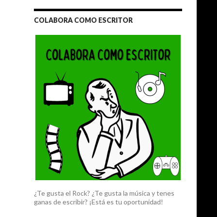
COLABORA COMO ESCRITOR
¿Te gusta el Rock? ¿Te gusta la música y tenes
ganas de escribir? ¡Está es tu oportunidad!