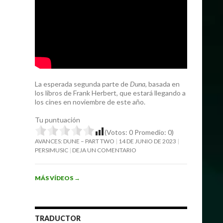
La esperada segunda parte de
Duna
, basada en
los libros de Frank Herbert, que estará llegando a
los cines en noviembre de este año.
Tu puntuación
(Votos:
0
Promedio:
0
)
AVANCES: DUNE – PART TWO
14 DE JUNIO DE 2023
PERSIMUSIC
DEJA UN COMENTARIO
MÁS VÍDEOS
→
TRADUCTOR