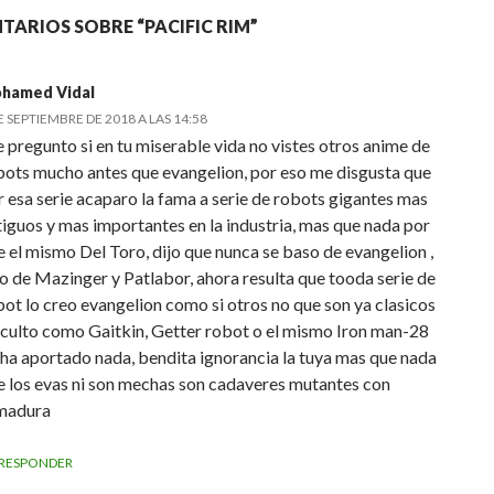
TARIOS SOBRE “PACIFIC RIM”
hamed Vidal
E SEPTIEMBRE DE 2018 A LAS 14:58
 pregunto si en tu miserable vida no vistes otros anime de
bots mucho antes que evangelion, por eso me disgusta que
r esa serie acaparo la fama a serie de robots gigantes mas
tiguos y mas importantes en la industria, mas que nada por
e el mismo Del Toro, dijo que nunca se baso de evangelion ,
no de Mazinger y Patlabor, ahora resulta que tooda serie de
bot lo creo evangelion como si otros no que son ya clasicos
 culto como Gaitkin, Getter robot o el mismo Iron man-28
 ha aportado nada, bendita ignorancia la tuya mas que nada
e los evas ni son mechas son cadaveres mutantes con
madura
RESPONDER