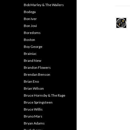
Bob Marley & The Wailers
Bodega
Bon Iver
Bon Jovi
Boredoms
Boston
Boy George
Brainiac
Brand New
Brandon Flowers
Brendan Benson
Brian Eno
Brian Wilson
Bruce Hornsby & The Rage
Bruce Springsteen
Bruce Willis
Bruno Mars
Bryan Adams