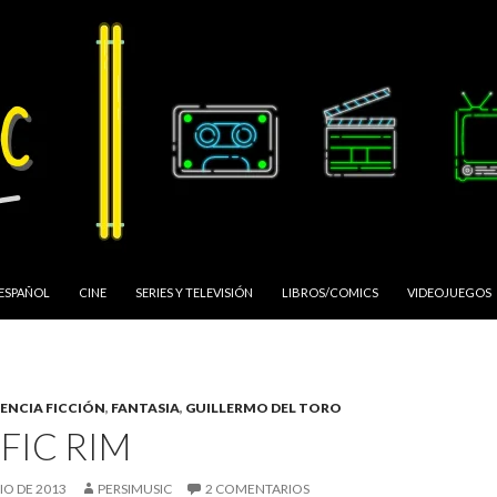
 ESPAÑOL
CINE
SERIES Y TELEVISIÓN
LIBROS/COMICS
VIDEOJUEGOS
IENCIA FICCIÓN
,
FANTASIA
,
GUILLERMO DEL TORO
FIC RIM
LIO DE 2013
PERSIMUSIC
2 COMENTARIOS