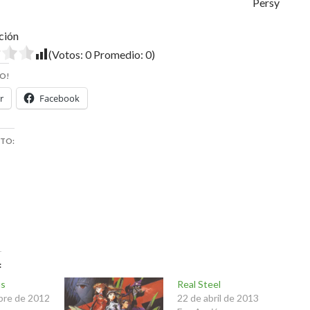
Persy
ción
(Votos:
0
Promedio:
0
)
O!
r
Facebook
STO:
us
Real Steel
bre de 2012
22 de abril de 2013