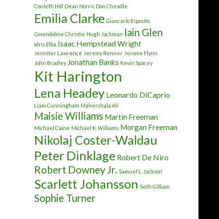
Conleth Hill
Dean Norris
Don Cheadle
Emilia Clarke
Giancarlo Esposito
Iain Glen
Gwendoline Christie
Hugh Jackman
Isaac Hempstead Wright
Idris Elba
Jennifer Lawrence
Jeremy Renner
Jerome Flynn
Jonathan Banks
John Bradley
Kevin Spacey
Kit Harington
Lena Headey
Leonardo DiCaprio
Liam Cunningham
Mahershala Ali
Maisie Williams
Martin Freeman
Morgan Freeman
Michael Caine
Michael K. Williams
Nikolaj Coster-Waldau
Peter Dinklage
Robert De Niro
Robert Downey Jr.
Samuel L. Jackson
Scarlett Johansson
Seth Gilliam
Sophie Turner