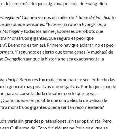
Te deja con más de que salga una película de Evangelion.
Evangelion
? Cuando vemos el trailer de
Titanes del Pacífico
, lo
e uno puede pensar es: “Este es un robo a
Evangelion
, a
 a
Mazinger
y todas los anime japoneses de robots que
ntra Monstruos gigantes, que seguro es peor que
ers
”. Bueno no es tan así. Primero hay que aclarar: no es peor
formers
. Y segundo: es cierto que toma cosas (y muchas) de
mo
Evangelion
aunque la historia no sea exactamente la
iva,
Pacific Rim
no es tan mala como parece ser. De hecho las
on en general más positivas que negativas. Por lo que a uno le
cho para sacarse la duda de saber con lo que se va a
 ¿Cómo puede ser posible que una película de peleas de
ntra monstruos gigantes pueda ser tan recomendada?
a verla sin grandes pretensiones, sin ser optimista. Pero
e eso Guillermo del Toro dirigió una película en el que se