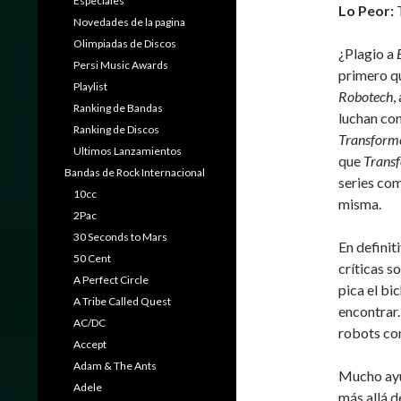
Especiales
Lo Peor:
Novedades de la pagina
Olimpiadas de Discos
¿Plagio a
Persi Music Awards
primero qu
Playlist
Robotech
,
Ranking de Bandas
luchan co
Ranking de Discos
Transform
Ultimos Lanzamientos
que
Trans
Bandas de Rock Internacional
series co
10cc
misma.
2Pac
30 Seconds to Mars
En definit
50 Cent
críticas s
A Perfect Circle
pica el bi
A Tribe Called Quest
encontrar.
AC/DC
robots co
Accept
Adam & The Ants
Mucho ayud
Adele
más allá d