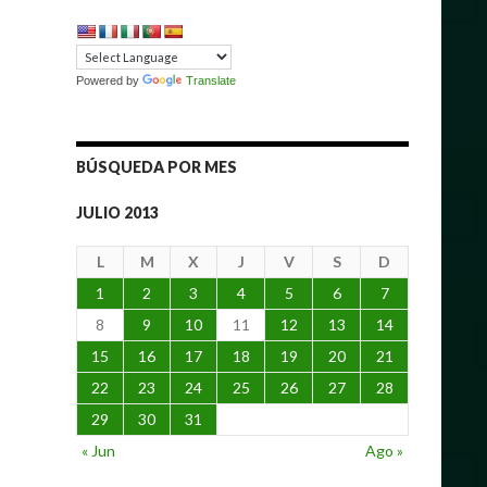
Powered by
Translate
BÚSQUEDA POR MES
JULIO 2013
L
M
X
J
V
S
D
1
2
3
4
5
6
7
8
9
10
11
12
13
14
15
16
17
18
19
20
21
22
23
24
25
26
27
28
29
30
31
« Jun
Ago »