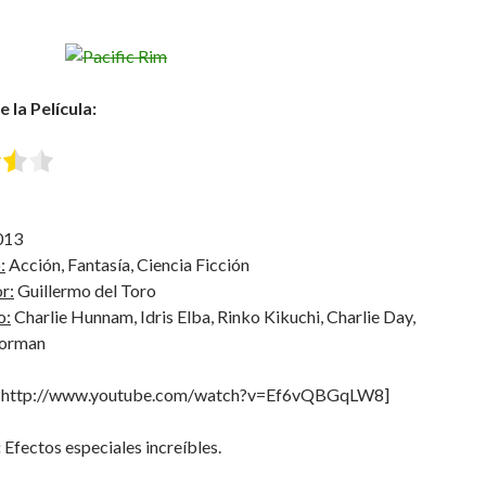
 la Película:
013
:
Acción, Fantasía, Ciencia Ficción
r:
Guillermo del Toro
o:
Charlie Hunnam, Idris Elba, Rinko Kikuchi, Charlie Day,
Gorman
=http://www.youtube.com/watch?v=Ef6vQBGqLW8]
:
Efectos especiales increíbles.