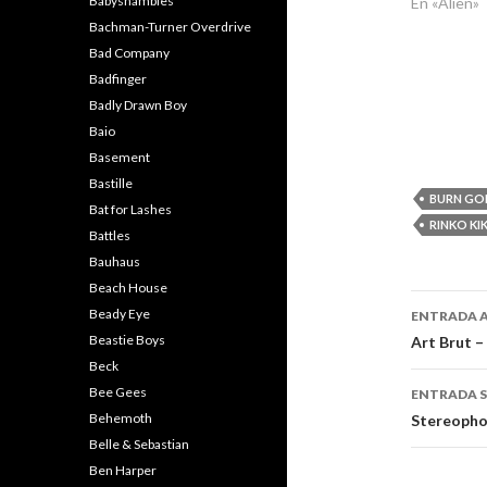
Babyshambles
En «Alien»
Bachman-Turner Overdrive
Bad Company
Badfinger
Badly Drawn Boy
Baio
Basement
Bastille
BURN G
Bat for Lashes
RINKO KI
Battles
Bauhaus
Beach House
Naveg
Beady Eye
ENTRADA 
de
Beastie Boys
Art Brut – 
Beck
entra
Bee Gees
ENTRADA S
Behemoth
Stereophon
Belle & Sebastian
Ben Harper