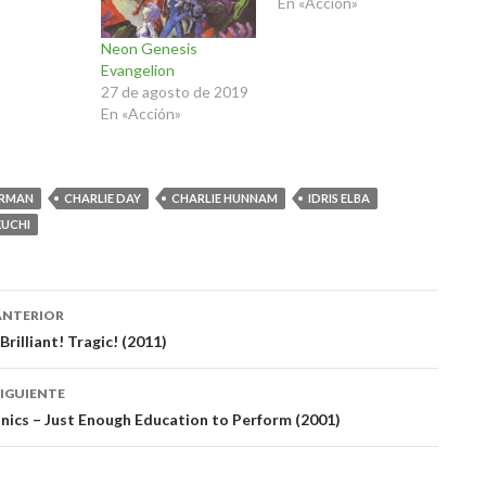
En «Acción»
Neon Genesis
Evangelion
27 de agosto de 2019
En «Acción»
ORMAN
CHARLIE DAY
CHARLIE HUNNAM
IDRIS ELBA
KUCHI
ación
ANTERIOR
Brilliant! Tragic! (2011)
das
IGUIENTE
ics – Just Enough Education to Perform (2001)