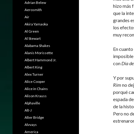
Adrian Belew
hizo más f
Aerosmith
que la int
Air
grandes es
Akira Yamaoka
los efecto
Al Green
muy recom
Al Stewart
Alabama Shakes
En cuanto 
Alanis Morissette
imposible 
Albert Hammond Jr.
con
Día de
Albert King
Alex Turner
Y por supu
Alice Cooper
Rim
no dej
Alice in Chains
porqué ca
Alison Krauss
espada des
Alphaville
de la hist
Alt-J
Pero no de
Alter Bridge
estrenaron
Alvvays
America