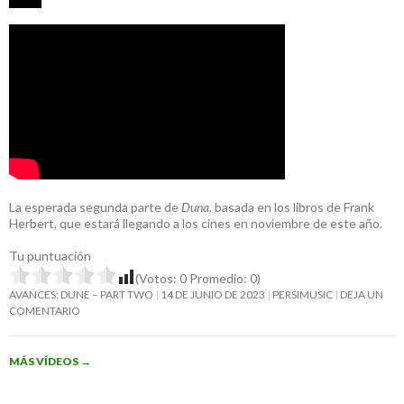
La esperada segunda parte de
Duna
, basada en los libros de Frank
Herbert, que estará llegando a los cines en noviembre de este año.
Tu puntuación
(Votos:
0
Promedio:
0
)
AVANCES: DUNE – PART TWO
14 DE JUNIO DE 2023
PERSIMUSIC
DEJA UN
COMENTARIO
MÁS VÍDEOS
→