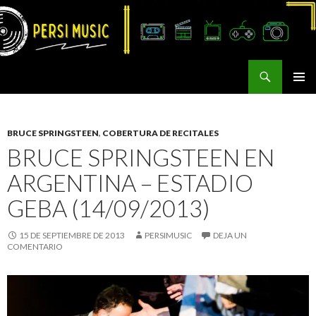
Buscar
Persi Music
SALTAR
MENÚ
AL
PRINCI
CONTENIDO
BRUCE SPRINGSTEEN
,
COBERTURA DE RECITALES
BRUCE SPRINGSTEEN EN
ARGENTINA – ESTADIO
GEBA (14/09/2013)
15 DE SEPTIEMBRE DE 2013
PERSIMUSIC
DEJA UN
COMENTARIO