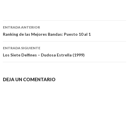
Navegación
ENTRADA ANTERIOR
de
Ranking de las Mejores Bandas: Puesto 10 al 1
entradas
ENTRADA SIGUIENTE
Los Siete Delfines – Dudosa Estrella (1999)
DEJA UN COMENTARIO