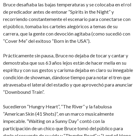
Bruce desafiaba las bajas temperaturas y se colocaba en el rol
de predicador antes de entonar “Spirits in the Night” y
recorriendo constantemente el escenario para conectarse con
el público, tomaba los carteles alegóricos a temas de su
carrera, que la gente con devoción agitaba (como sucedió con
“Cover Me” del exitoso “Born in the USA”).
Prácticamente sin pausa, Bruce no dejaba de tocar y cantar y
demostraba que sus 63 años lejos están de hacer mella en su
espíritu y con sus gestos y carisma dejaba en claro su innegable
condición de showman, dándose tiempo para notar el tren que
atravesaba el lateral del estadio y que aprovechó para anunciar
“Downbound Train”.
Sucedieron “Hungry Heart”, “The River” y la fabulosa
“American Skin (41 Shots)”, en un marco musicalmente
impecable. “Waiting on a Sunny Day” contó con la
participación de un chico que Bruce tomó del público para
darle el recuerdo de su vida y “Thunder Road” y “Land of Hope