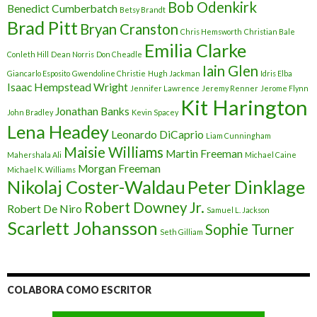
Bob Odenkirk
Benedict Cumberbatch
Betsy Brandt
Brad Pitt
Bryan Cranston
Chris Hemsworth
Christian Bale
Emilia Clarke
Conleth Hill
Dean Norris
Don Cheadle
Iain Glen
Giancarlo Esposito
Gwendoline Christie
Hugh Jackman
Idris Elba
Isaac Hempstead Wright
Jennifer Lawrence
Jeremy Renner
Jerome Flynn
Kit Harington
Jonathan Banks
John Bradley
Kevin Spacey
Lena Headey
Leonardo DiCaprio
Liam Cunningham
Maisie Williams
Martin Freeman
Mahershala Ali
Michael Caine
Morgan Freeman
Michael K. Williams
Nikolaj Coster-Waldau
Peter Dinklage
Robert Downey Jr.
Robert De Niro
Samuel L. Jackson
Scarlett Johansson
Sophie Turner
Seth Gilliam
COLABORA COMO ESCRITOR