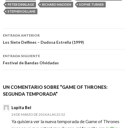
PETER DINKLAGE
RICHARD MADDEN
SOPHIE TURNER
STEPHEN DILLANE
Navegación
ENTRADA ANTERIOR
de
Los Siete Delfines – Dudosa Estrella (1999)
entradas
ENTRADA SIGUIENTE
Festival de Bandas Olvidadas
UN COMENTARIO SOBRE “GAME OF THRONES:
SEGUNDA TEMPORADA”
Lupita Bel
24 DE MARZO DE 2014 A LAS 22:52
Ya quisiera ver la nueva temporada de Game of Thrones