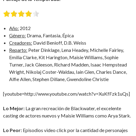
Año:
2012
Género:
Drama, Fantasia, Épica
Creadores:
David Benioff, D.B. Weiss
Reparto:
Peter Dinklage, Lena Headey, Michelle Fairley,
Emilia Clarke, Kit Harington, Maisie Williams, Sophie
Turner, Jack Gleeson, Richard Madden, Isaac Hempstead
Wright, Nikolaj Coster-Waldau, Iain Glen, Charles Dance,
Alfie Allen, Stephen Dillane, Gwendoline Christie
[youtube=http://www.youtube.com/watch?v=XuKfFzk1uQs]
Lo Mejor:
La gran recreación de Blackwater, el excelente
casting de actores nuevos y Maisie Williams como Arya Stark.
Lo Peor:
Episodios video click por la cantidad de personajes