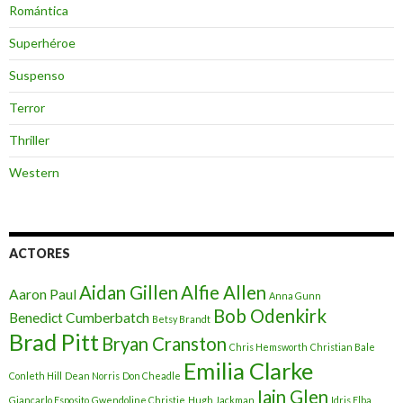
Romántica
Superhéroe
Suspenso
Terror
Thriller
Western
ACTORES
Aidan Gillen
Alfie Allen
Aaron Paul
Anna Gunn
Bob Odenkirk
Benedict Cumberbatch
Betsy Brandt
Brad Pitt
Bryan Cranston
Chris Hemsworth
Christian Bale
Emilia Clarke
Conleth Hill
Dean Norris
Don Cheadle
Iain Glen
Giancarlo Esposito
Gwendoline Christie
Hugh Jackman
Idris Elba