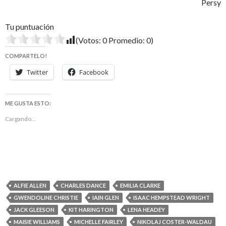
Persy
Tu puntuación
(Votos:
0
Promedio:
0
)
COMPARTELO!
Twitter
Facebook
ME GUSTA ESTO:
Cargando...
ALFIE ALLEN
CHARLES DANCE
EMILIA CLARKE
GWENDOLINE CHRISTIE
IAIN GLEN
ISAAC HEMPSTEAD WRIGHT
JACK GLEESON
KIT HARINGTON
LENA HEADEY
MAISIE WILLIAMS
MICHELLE FAIRLEY
NIKOLAJ COSTER-WALDAU