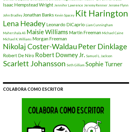
Isaac Hempstead Wright
Jennifer Lawrence
Jeremy Renner
Jerome Flynn
Kit Harington
Jonathan Banks
John Bradley
Kevin Spacey
Lena Headey
Leonardo DiCaprio
Liam Cunningham
Maisie Williams
Martin Freeman
Mahershala Ali
Michael Caine
Morgan Freeman
Michael K. Williams
Nikolaj Coster-Waldau
Peter Dinklage
Robert Downey Jr.
Robert De Niro
Samuel L. Jackson
Scarlett Johansson
Sophie Turner
Seth Gilliam
COLABORA COMO ESCRITOR