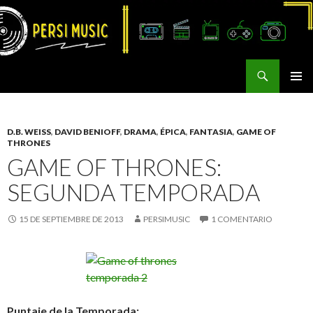
Buscar
Persi Music
SALTAR
MENÚ
AL
PRINCI
CONTENIDO
D.B. WEISS
,
DAVID BENIOFF
,
DRAMA
,
ÉPICA
,
FANTASIA
,
GAME OF
THRONES
GAME OF THRONES:
SEGUNDA TEMPORADA
15 DE SEPTIEMBRE DE 2013
PERSIMUSIC
1 COMENTARIO
Puntaje de la Temporada: