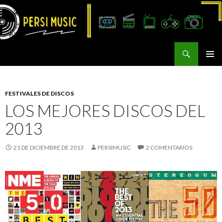
Buscar
Persi Music
SALTAR
MENÚ
AL
PRINCI
CONTENIDO
FESTIVALES DE DISCOS
LOS MEJORES DISCOS DEL
2013
21 DE DICIEMBRE DE 2013
PERSIMUSIC
2 COMENTARIOS