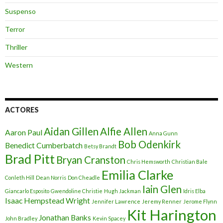
Suspenso
Terror
Thriller
Western
ACTORES
Aidan Gillen
Alfie Allen
Aaron Paul
Anna Gunn
Bob Odenkirk
Benedict Cumberbatch
Betsy Brandt
Brad Pitt
Bryan Cranston
Chris Hemsworth
Christian Bale
Emilia Clarke
Conleth Hill
Dean Norris
Don Cheadle
Iain Glen
Giancarlo Esposito
Gwendoline Christie
Hugh Jackman
Idris Elba
Isaac Hempstead Wright
Jennifer Lawrence
Jeremy Renner
Jerome Flynn
Kit Harington
Jonathan Banks
John Bradley
Kevin Spacey