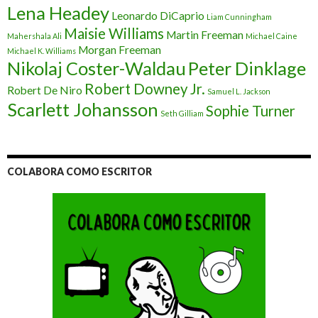
Lena Headey
Leonardo DiCaprio
Liam Cunningham
Maisie Williams
Martin Freeman
Mahershala Ali
Michael Caine
Morgan Freeman
Michael K. Williams
Nikolaj Coster-Waldau
Peter Dinklage
Robert Downey Jr.
Robert De Niro
Samuel L. Jackson
Scarlett Johansson
Sophie Turner
Seth Gilliam
COLABORA COMO ESCRITOR