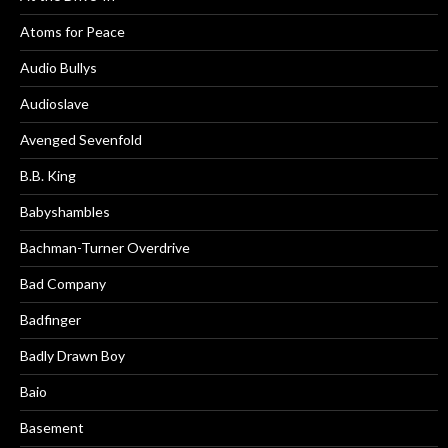
Atoms for Peace
Audio Bullys
Audioslave
Avenged Sevenfold
B.B. King
Babyshambles
Bachman-Turner Overdrive
Bad Company
Badfinger
Badly Drawn Boy
Baio
Basement