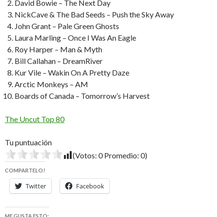
David Bowie – The Next Day
NickCave & The Bad Seeds – Push the Sky Away
John Grant – Pale Green Ghosts
Laura Marling – Once I Was An Eagle
Roy Harper – Man & Myth
Bill Callahan – DreamRiver
Kur Vile – Wakin On A Pretty Daze
Arctic Monkeys – AM
Boards of Canada – Tomorrow’s Harvest
The Uncut Top 80
Tu puntuación
(Votos:
0
Promedio:
0
)
COMPARTELO!
Twitter
Facebook
ME GUSTA ESTO: