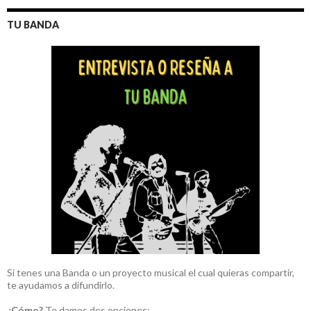
TU BANDA
Si tenes una Banda o un proyecto musical el cual quieras compartir,
te ayudamos a difundirlo.
¿Cómo?
Te damos dos opciones: