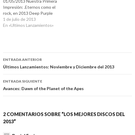
01/05/2013 Nuestra Primera
Impresión: .Eternos como el
rock, en 2013 Deep Purple
dice nuevamente presente
1 de julio de 2013
con la edición de Now
En «Ultimos Lanzamientos»
What?!, un buen material que
marca todo lo clásico de esta
mítica banda. Riffs, rock y
momentos de hard son las
Navegación
principales…
ENTRADA ANTERIOR
de
Últimos Lanzamientos: Noviembre y Diciembre del 2013
entradas
ENTRADA SIGUIENTE
Avances: Dawn of the Planet of the Apes
2 COMENTARIOS SOBRE “LOS MEJORES DISCOS DEL
2013”