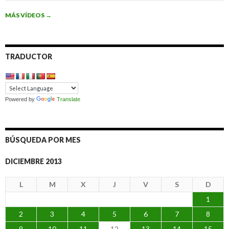
MÁS VÍDEOS
→
TRADUCTOR
Powered by
Translate
BÚSQUEDA POR MES
DICIEMBRE 2013
L
M
X
J
V
S
D
1
2
3
4
5
6
7
8
9
10
11
12
13
14
15