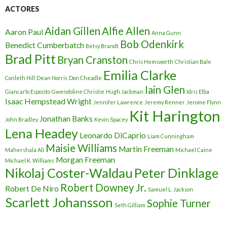
ACTORES
Aidan Gillen
Alfie Allen
Aaron Paul
Anna Gunn
Bob Odenkirk
Benedict Cumberbatch
Betsy Brandt
Brad Pitt
Bryan Cranston
Chris Hemsworth
Christian Bale
Emilia Clarke
Conleth Hill
Dean Norris
Don Cheadle
Iain Glen
Giancarlo Esposito
Gwendoline Christie
Hugh Jackman
Idris Elba
Isaac Hempstead Wright
Jennifer Lawrence
Jeremy Renner
Jerome Flynn
Kit Harington
Jonathan Banks
John Bradley
Kevin Spacey
Lena Headey
Leonardo DiCaprio
Liam Cunningham
Maisie Williams
Martin Freeman
Mahershala Ali
Michael Caine
Morgan Freeman
Michael K. Williams
Nikolaj Coster-Waldau
Peter Dinklage
Robert Downey Jr.
Robert De Niro
Samuel L. Jackson
Scarlett Johansson
Sophie Turner
Seth Gilliam