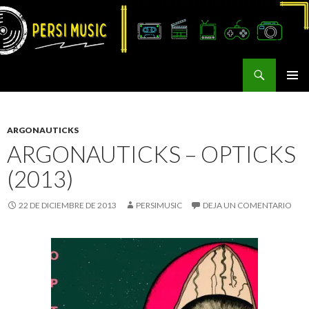
Buscar
Persi Music
SALTAR
MENÚ
AL
PRINCI
CONTENIDO
ARGONAUTICKS
ARGONAUTICKS – OPTICKS
(2013)
22 DE DICIEMBRE DE 2013
PERSIMUSIC
DEJA UN COMENTARIO