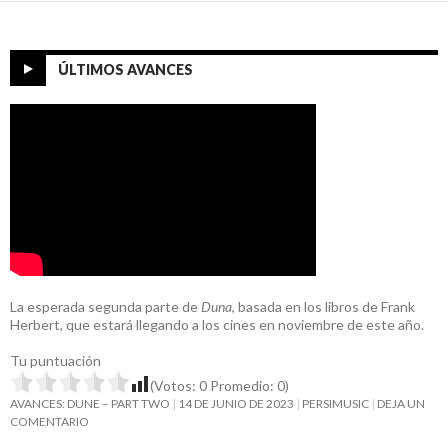
ÚLTIMOS AVANCES
La esperada segunda parte de
Duna
, basada en los libros de Frank
Herbert, que estará llegando a los cines en noviembre de este año.
Tu puntuación
(Votos:
0
Promedio:
0
)
AVANCES: DUNE – PART TWO
14 DE JUNIO DE 2023
PERSIMUSIC
DEJA UN
COMENTARIO