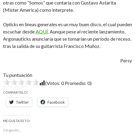
otras como “Somos” que contaría con Gustavo Astarita
(Mister America) como interprete.
Opticks
en líneas generales es un muy buen disco, el cual pueden
escuchar desde
AQUÍ
. Aunque pese al reciente lanzamiento,
Argonauticks anunciaría que se tomarían un período de receso,
tras la salida de su guitarrista Francisco Muñoz.
Persy
Tu puntuación
(Votos:
0
Promedio:
0
)
COMPARTELO!
Twitter
Facebook
ME GUSTA ESTO:
Cargando...