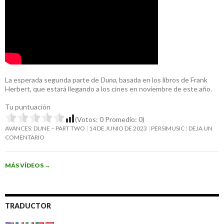
La esperada segunda parte de
Duna
, basada en los libros de Frank
Herbert, que estará llegando a los cines en noviembre de este año.
Tu puntuación
(Votos:
0
Promedio:
0
)
AVANCES: DUNE – PART TWO
14 DE JUNIO DE 2023
PERSIMUSIC
DEJA UN
COMENTARIO
MÁS VÍDEOS
→
TRADUCTOR