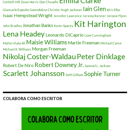
Emilia Clarke
Conleth Hill
Dean Norris
Don Cheadle
Iain Glen
Giancarlo Esposito
Gwendoline Christie
Hugh Jackman
Idris Elba
Isaac Hempstead Wright
Jennifer Lawrence
Jeremy Renner
Jerome Flynn
Kit Harington
Jonathan Banks
John Bradley
Kevin Spacey
Lena Headey
Leonardo DiCaprio
Liam Cunningham
Maisie Williams
Martin Freeman
Mahershala Ali
Michael Caine
Morgan Freeman
Michael K. Williams
Nikolaj Coster-Waldau
Peter Dinklage
Robert Downey Jr.
Robert De Niro
Samuel L. Jackson
Scarlett Johansson
Sophie Turner
Seth Gilliam
COLABORA COMO ESCRITOR