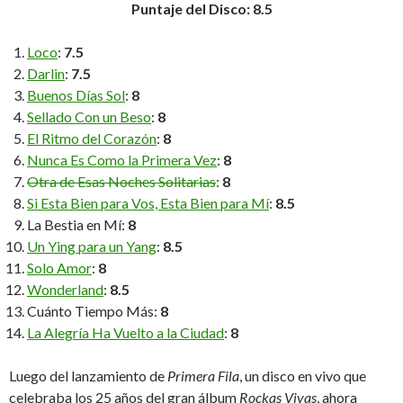
Puntaje del Disco: 8.5
Loco
:
7.5
Darlin
:
7.5
Buenos Días Sol
:
8
Sellado Con un Beso
:
8
El Ritmo del Corazón
:
8
Nunca Es Como la Primera Vez
:
8
Otra de Esas Noches Solitarias
:
8
Si Esta Bien para Vos, Esta Bien para Mí
:
8.5
La Bestia en Mí:
8
Un Ying para un Yang
:
8.5
Solo Amor
:
8
Wonderland
:
8.5
Cuánto Tiempo Más:
8
La Alegría Ha Vuelto a la Ciudad
:
8
Luego del lanzamiento de
Primera Fila
, un disco en vivo que
celebraba los 25 años del gran álbum
Rockas Vivas
, ahora