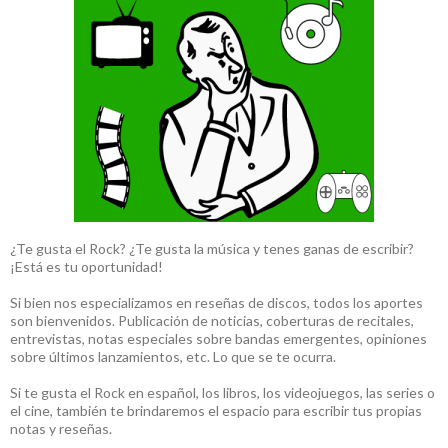
¿Te gusta el Rock? ¿Te gusta la música y tenes ganas de escribir?
¡Está es tu oportunidad!
Si bien nos especializamos en reseñas de discos, todos los aportes
son bienvenidos. Publicación de noticias, coberturas de recitales,
entrevistas, notas especiales sobre bandas emergentes, opiniones
sobre últimos lanzamientos, etc. Lo que se te ocurra.
Si te gusta el Rock en español, los libros, los videojuegos, las series o
el cine, también te brindaremos el espacio para escribir tus propias
notas y reseñas.