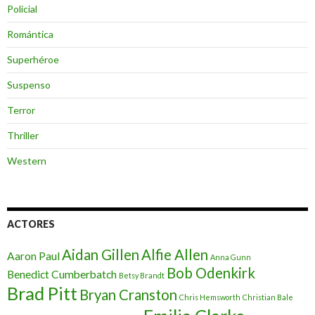
Policial
Romántica
Superhéroe
Suspenso
Terror
Thriller
Western
ACTORES
Aidan Gillen
Alfie Allen
Aaron Paul
Anna Gunn
Bob Odenkirk
Benedict Cumberbatch
Betsy Brandt
Brad Pitt
Bryan Cranston
Chris Hemsworth
Christian Bale