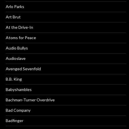
Arlo Parks
Art Brut
At the Drive-In
Atoms for Peace
Audio Bullys
Audioslave
Avenged Sevenfold
B.B. King
Babyshambles
Bachman-Turner Overdrive
Bad Company
Badfinger