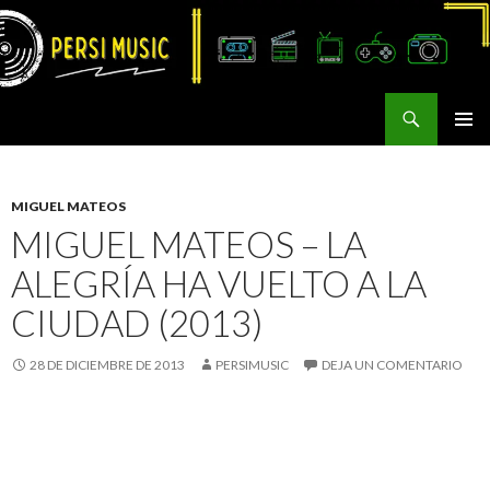
Buscar
Persi Music
SALTAR
MENÚ
AL
PRINCI
CONTENIDO
MIGUEL MATEOS
MIGUEL MATEOS – LA
ALEGRÍA HA VUELTO A LA
CIUDAD (2013)
28 DE DICIEMBRE DE 2013
PERSIMUSIC
DEJA UN COMENTARIO