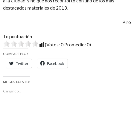
a la Ciudad, sino que nos reconfortó con uno de los más
destacados materiales de 2013.
Piro
Tu puntuación
(Votos:
0
Promedio:
0
)
COMPARTELO!
Twitter
Facebook
ME GUSTA ESTO:
Cargando...