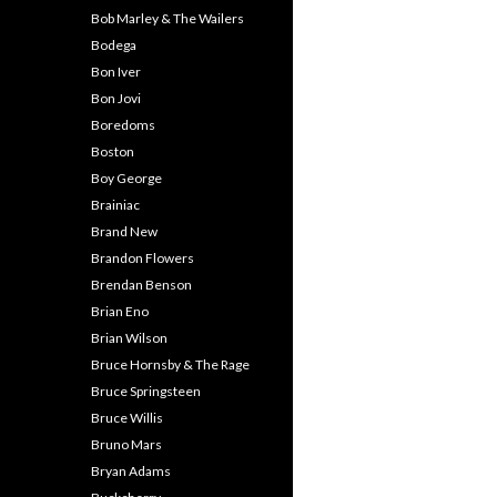
Bob Marley & The Wailers
Bodega
Bon Iver
Bon Jovi
Boredoms
Boston
Boy George
Brainiac
Brand New
Brandon Flowers
Brendan Benson
Brian Eno
Brian Wilson
Bruce Hornsby & The Rage
Bruce Springsteen
Bruce Willis
Bruno Mars
Bryan Adams