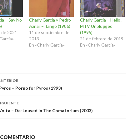
ia – Say No
Charly Garcia y Pedro
Charly Garcia – Hello!
)
Aznar – Tango (1986)
MTV Unplugged
 de 2021
11 de septiembre de
(1995)
Garcia»
2013
21 de febrero de 2019
En «Charly Garcia»
En «Charly Garcia»
ación
ANTERIOR
Pyros – Porno for Pyros (1993)
das
IGUIENTE
Volta – De-Loused In The Comatorium (2003)
N COMENTARIO