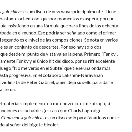
guir chicas
es un disco de new wave principalmente. Tiene
 bastante ochentoso, que por momentos exaspera, porque
uía insistiendo en una fórmula que para fines de los ochenta
abada en el mundo. Ese podría ser señalado como el primer
l segundo es el nivel de las composiciones. Se nota en varios
e es un conjunto de descartes. Por eso hay solo dos
que desde mi punto de vista valen la pena. Primero “Fanky”,
tamente Funky y el único hit del disco, por su riff excelente
 luego “No me verás en el Subte” que tiene una onda más
hasta progresiva. En el colaboró Lakshmi-Narayanan
l violinista de Peter Gabriel, quien deja su sello para darle
 al tema.
el material simplemente no me convence ni me atrapa, si
anciones escuchables (es raro que Charly haga algo
.
Como conseguir chicas
es un disco solo para fanáticos que le
o al señor del bigote bicolor.