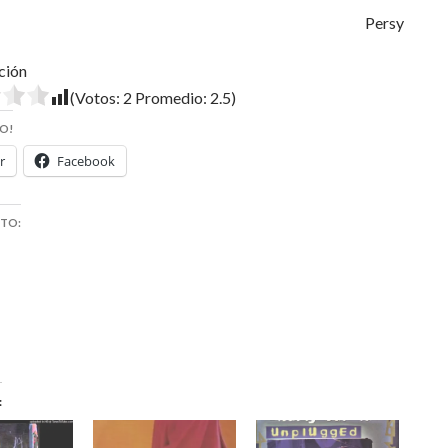
Persy
ción
(Votos:
2
Promedio:
2.5
)
O!
r
Facebook
STO: