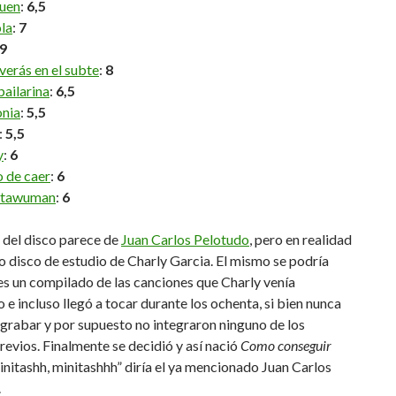
uen
:
6,5
la
:
7
9
erás en el subte
:
8
bailarina
:
6,5
nia
:
5,5
:
5,5
y
:
6
 de caer
:
6
stawuman
:
6
 del disco parece de
Juan Carlos Pelotudo
, pero en realidad
to disco de estudio de Charly Garcia. El mismo se podría
es un compilado de las canciones que Charly venía
 e incluso llegó a tocar durante los ochenta, si bien nunca
a grabar y por supuesto no integraron ninguno de los
revios. Finalmente se decidió y así nació
Como conseguir
nitashh, minitashhh” diría el ya mencionado Juan Carlos
.