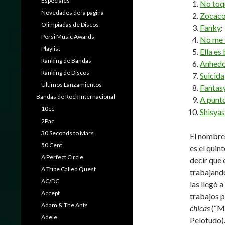
Especiales
No toq
Novedades de la pagina
Zocaco
Olimpiadas de Discos
Fanky
:
Persi Music Awards
No me v
Playlist
Ella es 
Ranking de Bandas
Anhedo
Ranking de Discos
Suicida
Ultimos Lanzamientos
Fantas
Bandas de Rock Internacional
A punto
10cc
Shisya
2Pac
30 Seconds to Mars
El nombre
50 Cent
es el quin
A Perfect Circle
decir que 
A Tribe Called Quest
trabajando
AC/DC
las llegó 
Accept
trabajos p
Adam & The Ants
chicas
(“Mi
Adele
Pelotudo)