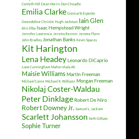
Conleth Hill
Dean Norris
Don Cheadle
Emilia Clarke
Giancarlo Esposito
Iain Glen
Gwendoline Christie
Hugh Jackman
Isaac Hempstead Wright
Idris Elba
Jennifer Lawrence
Jeremy Renner
Jerome Flynn
Jonathan Banks
John Bradley
Kevin Spacey
Kit Harington
Lena Headey
Leonardo DiCaprio
Liam Cunningham
Mahershala Ali
Maisie Williams
Martin Freeman
Morgan Freeman
Michael Caine
Michael K. Williams
Nikolaj Coster-Waldau
Peter Dinklage
Robert De Niro
Robert Downey Jr.
Samuel L. Jackson
Scarlett Johansson
Seth Gilliam
Sophie Turner