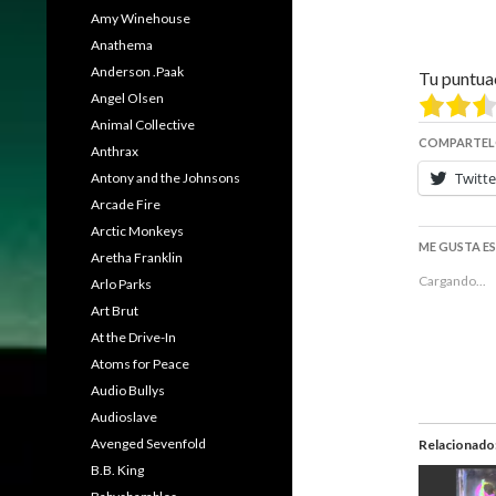
Amy Winehouse
Anathema
Anderson .Paak
Tu puntua
Angel Olsen
Animal Collective
COMPARTEL
Anthrax
Twitte
Antony and the Johnsons
Arcade Fire
Arctic Monkeys
ME GUSTA E
Aretha Franklin
Cargando...
Arlo Parks
Art Brut
At the Drive-In
Atoms for Peace
Audio Bullys
Audioslave
Avenged Sevenfold
Relacionado
B.B. King