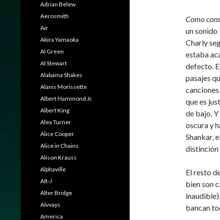
Adrian Belew
Aerosmith
Como conse
Air
un sonido
Akira Yamaoka
Charly seg
Al Green
estaba ac
Al Stewart
defecto. E
Alabama Shakes
pasajes qu
Alanis Morissette
canciones 
Albert Hammond Jr.
que es jus
Albert King
de bajo. Y
Alex Turner
oscura y 
Alice Cooper
Shankar, e
Alice in Chains
distinción
Alison Krauss
Alphaville
El resto d
Alt-J
bien son c
Alter Bridge
inaudible)
Alvvays
bancan tod
America