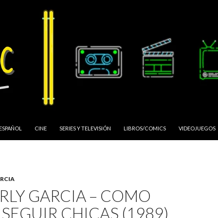
 ESPAÑOL
CINE
SERIES Y TELEVISIÓN
LIBROS/COMICS
VIDEOJUEGOS
RCIA
RLY GARCIA – COMO
SEGUIR CHICAS (1989)