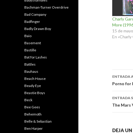
Babyshambles
Bachman-Turner Overdrive
Bad Company
Charly Garc
Badfinger
More (1996
Badly Drawn Boy
15 de mayo
Baio
En «Charly 
Basement
Bastille
Bat for Lashes
Battles
Bauhaus
Naveg
ENTRADA 
Beach House
de
Porno for 
Beady Eye
entra
Beastie Boys
ENTRADA S
Beck
The Mars 
Bee Gees
Behemoth
Belle & Sebastian
Ben Harper
DEJA U