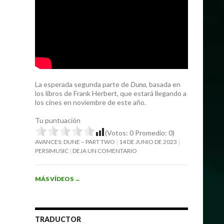
La esperada segunda parte de
Duna
, basada en
los libros de Frank Herbert, que estará llegando a
los cines en noviembre de este año.
Tu puntuación
(Votos:
0
Promedio:
0
)
AVANCES: DUNE – PART TWO
14 DE JUNIO DE 2023
PERSIMUSIC
DEJA UN COMENTARIO
MÁS VÍDEOS
→
TRADUCTOR