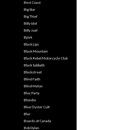
Best Coast
Big Star
Big Thief
Billy Idol
Billy Joel
Björk
Black Lips
Black Mountain
Black Rebel Motorcycle Club
Black Sabbath
Blackstreet
Blind Faith
Blind Melon
Bloc Party
Blondie
Blue Öyster Cult
Blur
Boards of Canada
Bob Dylan