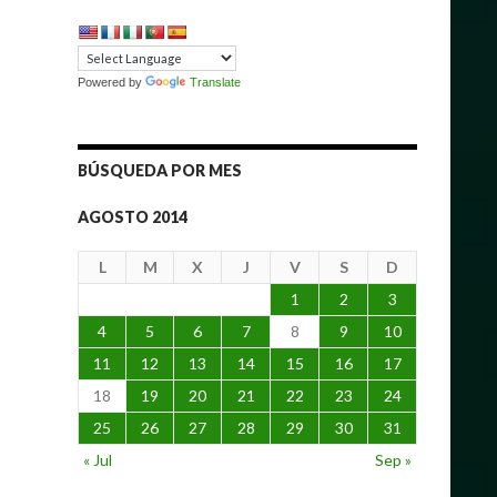
Powered by
Translate
BÚSQUEDA POR MES
AGOSTO 2014
L
M
X
J
V
S
D
1
2
3
4
5
6
7
8
9
10
11
12
13
14
15
16
17
18
19
20
21
22
23
24
25
26
27
28
29
30
31
« Jul
Sep »