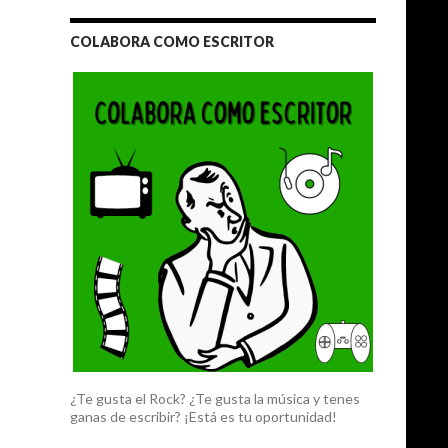
COLABORA COMO ESCRITOR
¿Te gusta el Rock? ¿Te gusta la música y tenes
ganas de escribir? ¡Está es tu oportunidad!