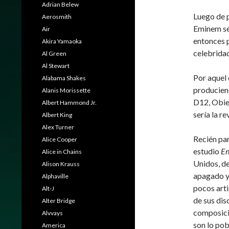
Adrian Belew
Luego de p
Aerosmith
Eminem se
Air
entonces p
Akira Yamaoka
celebridad
Al Green
Al Stewart
Por aquel
Alabama Shakes
produciend
Alanis Morissette
D12, Obie 
Albert Hammond Jr.
sería la r
Albert King
Alex Turner
Recién par
Alice Cooper
estudio
En
Alice in Chains
Unidos, de
Alison Krauss
apagado y
Alphaville
pocos arti
Alt-J
de sus dis
Alter Bridge
composicio
Alvvays
son lo pob
America