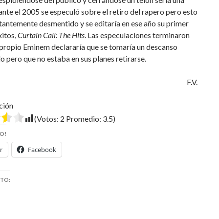
ante el 2005 se especuló sobre el retiro del rapero pero esto
tantemente desmentido y se editaría en ese año su primer
xitos,
Curtain Call: The Hits
. Las especulaciones terminaron
 propio Eminem declararía que se tomaría un descanso
 pero que no estaba en sus planes retirarse.
F.V.
ción
(Votos:
2
Promedio:
3.5
)
O!
r
Facebook
STO: