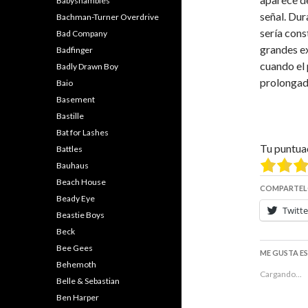
Babyshambles
señal. Dur
Bachman-Turner Overdrive
sería cons
Bad Company
grandes e
Badfinger
cuando el
Badly Drawn Boy
prolongado
Baio
Basement
Bastille
Bat for Lashes
Tu puntua
Battles
Bauhaus
Beach House
COMPARTEL
Beady Eye
Twitte
Beastie Boys
Beck
Bee Gees
ME GUSTA E
Behemoth
Cargando...
Belle & Sebastian
Ben Harper