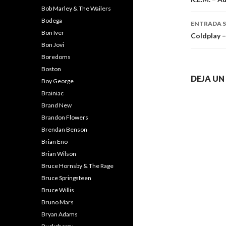
de
Bob Marley & The Wailers
entra
Bodega
ENTRADA S
Bon Iver
Coldplay –
Bon Jovi
Boredoms
Boston
DEJA U
Boy George
Brainiac
Brand New
Brandon Flowers
Brendan Benson
Brian Eno
Brian Wilson
Bruce Hornsby & The Rage
Bruce Springsteen
Bruce Willis
Bruno Mars
Bryan Adams