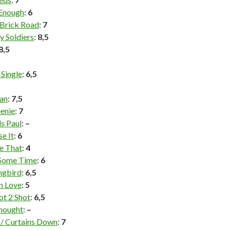
Enough
:
6
 Brick Road
:
7
y Soldiers
:
8,5
8,5
5
 Single
:
6,5
an
:
7,5
enie
:
7
s Paul
:
–
se It
:
6
ke That
:
4
Some Time
:
6
ngbird
:
6,5
n Love
:
5
ot 2 Shot
:
6,5
Thought
:
–
 / Curtains Down
:
7