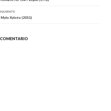
das
IGUIENTE
 Mylo Xyloto (2011)
N COMENTARIO