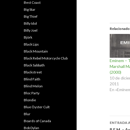
Best Coast
Big Star
Big Thief
Billy Idol
Relacionado
Billy Joel
Björk
Black Lips
Black Mountain
Black Rebel Motorcycle Club
Eminem – 
Black Sabbath
Marshall M
(2000)
Blackstreet
10 de dici
Blind Faith
2011
Blind Melon
En «Emine
Bloc Party
Blondie
Blue Öyster Cult
Blur
Naveg
Boards of Canada
ENTRADA 
Bob Dylan
R.E.M. – A