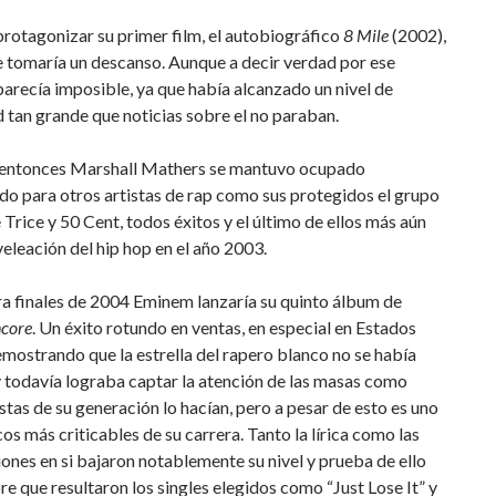
rotagonizar su primer film, el autobiográfico
8 Mile
(2002),
 tomaría un descanso. Aunque a decir verdad por ese
arecía imposible, ya que había alcanzado un nivel de
 tan grande que noticias sobre el no paraban.
 entonces Marshall Mathers se mantuvo ocupado
o para otros artistas de rap como sus protegidos el grupo
Trice y 50 Cent, todos éxitos y el último de ellos más aún
eveleación del hip hop en el año 2003.
a finales de 2004 Eminem lanzaría su quinto álbum de
core
. Un éxito rotundo en ventas, en especial en Estados
mostrando que la estrella del rapero blanco no se había
 todavía lograba captar la atención de las masas como
stas de su generación lo hacían, pero a pesar de esto es uno
cos más criticables de su carrera. Tanto la lírica como las
nes en si bajaron notablemente su nivel y prueba de ello
re que resultaron los singles elegidos como “Just Lose It” y