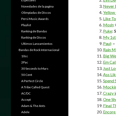
Especiales
Never 
Novedades de la pagina
Yellow
Olimpiadas de Discos
Like To
Persi Music Awards
Mosh
:
Playlist
Puke
:
Ranking de Bandas
My 1st
Ranking de Discos
Paul
:
–
Ultimos Lanzamientos
Rain M
Bandas de Rock Internacional
Big We
10cc
Em Call
2Pac
Just Lo
30 Seconds to Mars
Ass Li
50 Cent
Spend 
A Perfect Circle
Mocki
A Tribe Called Quest
Crazy i
AC/DC
One Sh
Accept
Final 
Adam & The Ants
Encore
Adele