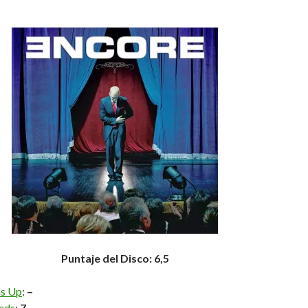
Puntaje del Disco: 6,5
ns Up
:
–
eeds
:
7