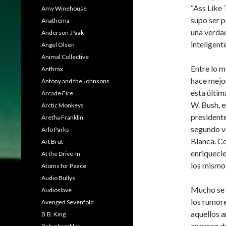
“Ass Like 
Amy Winehouse
supo ser p
Anathema
una verda
Anderson .Paak
inteligente
Angel Olsen
Animal Collective
Entre lo m
Anthrax
hace mejor
Antony and the Johnsons
esta últim
Arcade Fire
W. Bush, e
Arctic Monkeys
presidente
Aretha Franklin
segundo v
Arlo Parks
Blanca. C
Art Brut
enriquecie
At the Drive-In
los mismo
Atoms for Peace
Audio Bullys
Mucho se 
Audioslave
los rumor
Avenged Sevenfold
aquellos 
B.B. King
aparece de