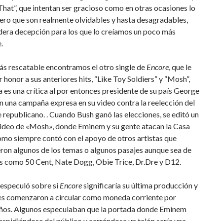
That”, que intentan ser gracioso como en otras ocasiones lo
ero que son realmente olvidables y hasta desagradables,
dera decepción para los que lo creíamos un poco más
.
ás rescatable encontramos el otro single de
Encore
, que le
 honor a sus anteriores hits, “Like Toy Soldiers” y “Mosh”,
a es una crítica al por entonces presidente de su país George
n una campaña expresa en su video contra la reelección del
 republicano. . Cuando Bush ganó las elecciones, se editó un
ideo de «Mosh», donde Eminem y su gente atacan la Casa
omo siempre contó con el apoyo de otros artistas que
ron algunos de los temas o algunos pasajes aunque sea de
s como 50 Cent, Nate Dogg, Obie Trice, Dr.Dre y D12.
especuló sobre si
Encore
significaría su última producción y
es comenzaron a circular como moneda corriente por
años. Algunos especulaban que la portada donde Eminem
spidiéndose del público y cerrándose un telón sería una