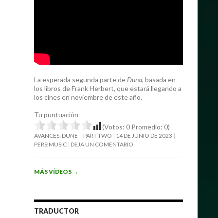
La esperada segunda parte de
Duna
, basada en
los libros de Frank Herbert, que estará llegando a
los cines en noviembre de este año.
Tu puntuación
(Votos:
0
Promedio:
0
)
AVANCES: DUNE – PART TWO
14 DE JUNIO DE 2023
PERSIMUSIC
DEJA UN COMENTARIO
MÁS VÍDEOS
→
TRADUCTOR