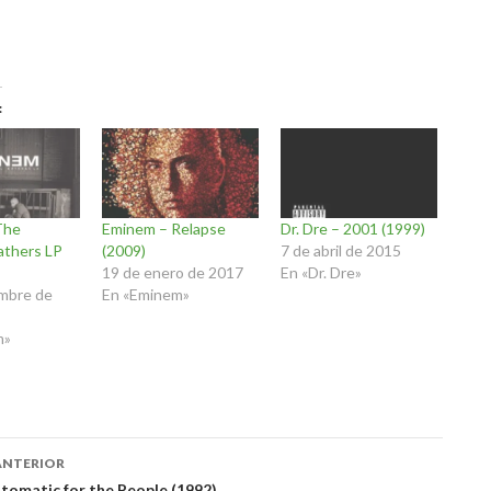
The
Eminem – Relapse
Dr. Dre – 2001 (1999)
athers LP
(2009)
7 de abril de 2015
19 de enero de 2017
En «Dr. Dre»
embre de
En «Eminem»
m»
ación
ANTERIOR
utomatic for the People (1992)