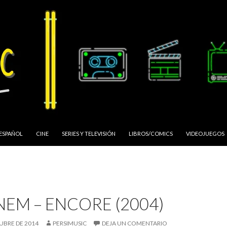
 ESPAÑOL
CINE
SERIES Y TELEVISIÓN
LIBROS/COMICS
VIDEOJUEGOS
NEM – ENCORE (2004)
UBRE DE 2014
PERSIMUSIC
DEJA UN COMENTARIO