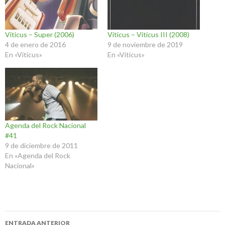
Viticus – Super (2006)
Viticus – Viticus III (2008)
4 de enero de 2016
9 de noviembre de 2019
En «Viticus»
En «Viticus»
Agenda del Rock Nacional
#41
9 de diciembre de 2011
En «Agenda del Rock
Nacional»
Navegación
ENTRADA ANTERIOR