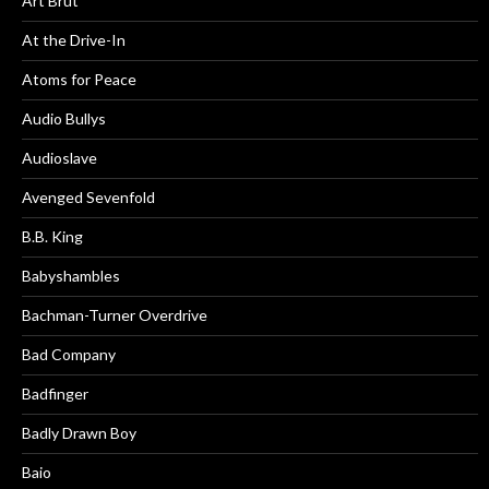
Art Brut
At the Drive-In
Atoms for Peace
Audio Bullys
Audioslave
Avenged Sevenfold
B.B. King
Babyshambles
Bachman-Turner Overdrive
Bad Company
Badfinger
Badly Drawn Boy
Baio