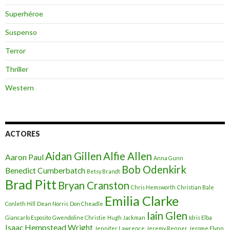
Superhéroe
Suspenso
Terror
Thriller
Western
ACTORES
Aidan Gillen
Alfie Allen
Aaron Paul
Anna Gunn
Bob Odenkirk
Benedict Cumberbatch
Betsy Brandt
Brad Pitt
Bryan Cranston
Chris Hemsworth
Christian Bale
Emilia Clarke
Conleth Hill
Dean Norris
Don Cheadle
Iain Glen
Giancarlo Esposito
Gwendoline Christie
Hugh Jackman
Idris Elba
Isaac Hempstead Wright
Jennifer Lawrence
Jeremy Renner
Jerome Flynn