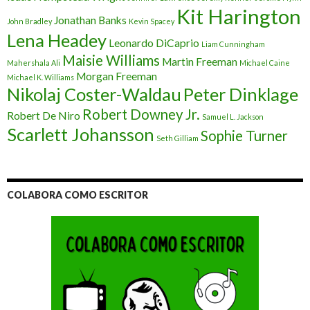
Kit Harington
Jonathan Banks
John Bradley
Kevin Spacey
Lena Headey
Leonardo DiCaprio
Liam Cunningham
Maisie Williams
Martin Freeman
Mahershala Ali
Michael Caine
Morgan Freeman
Michael K. Williams
Nikolaj Coster-Waldau
Peter Dinklage
Robert Downey Jr.
Robert De Niro
Samuel L. Jackson
Scarlett Johansson
Sophie Turner
Seth Gilliam
COLABORA COMO ESCRITOR