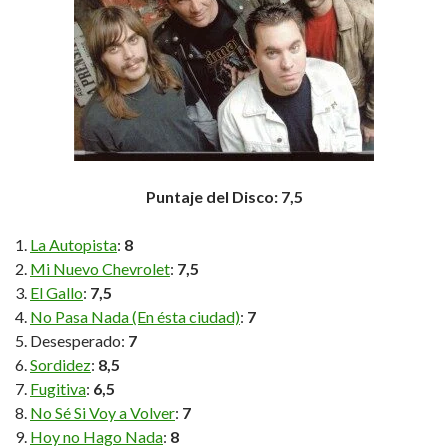
Puntaje del Disco: 7,5
La Autopista
:
8
Mi Nuevo Chevrolet
:
7,5
El Gallo
:
7,5
No Pasa Nada (En ésta ciudad)
:
7
Desesperado:
7
Sordidez
:
8,5
Fugitiva
:
6,5
No Sé Si Voy a Volver
:
7
Hoy no Hago Nada
:
8