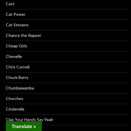
Cast
Cat Power
Cat Stevens
Chance the Rapper
Cheap Girls
Chevelle
Chris Cornell
Chuck Berry
Chumbawamba
Chvrches
Cinderella
Clap Your Hands Say Yeah
Translate »
Cocteua Twins