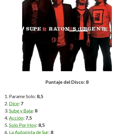
Puntaje del Disco: 8
Parame Solo:
8,5
Dice
:
7
Sube y Baja
:
8
Acción
:
7,5
Solo Por Hoy
:
8,5
La Autopista de Sur
:
8