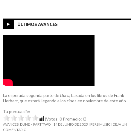
ÚLTIMOS AVANCES
La esperada segunda parte de
Duna
, basada en los libros de Frank
Herbert, que estará llegando a los cines en noviembre de este año.
Tu puntuación
(Votos:
0
Promedio:
0
)
AVANCES: DUNE – PART TWO
14 DE JUNIO DE 2023
PERSIMUSIC
DEJA UN
COMENTARIO