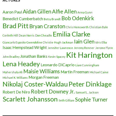
ACTORES
Aidan Gillen
Alfie Allen
Aaron Paul
Anna Gunn
Bob Odenkirk
Benedict Cumberbatch
Betsy Brandt
Brad Pitt
Bryan Cranston
Chris Hemsworth
Christian Bale
Emilia Clarke
Conleth Hill
Dean Norris
Don Cheadle
Iain Glen
Giancarlo Esposito
Gwendoline Christie
Hugh Jackman
Idris Elba
Isaac Hempstead Wright
Jennifer Lawrence
Jeremy Renner
Jerome Flynn
Kit Harington
Jonathan Banks
John Bradley
Kevin Spacey
Lena Headey
Leonardo DiCaprio
Liam Cunningham
Maisie Williams
Martin Freeman
Mahershala Ali
Michael Caine
Morgan Freeman
Michael K. Williams
Nikolaj Coster-Waldau
Peter Dinklage
Robert Downey Jr.
Robert De Niro
Samuel L. Jackson
Scarlett Johansson
Sophie Turner
Seth Gilliam