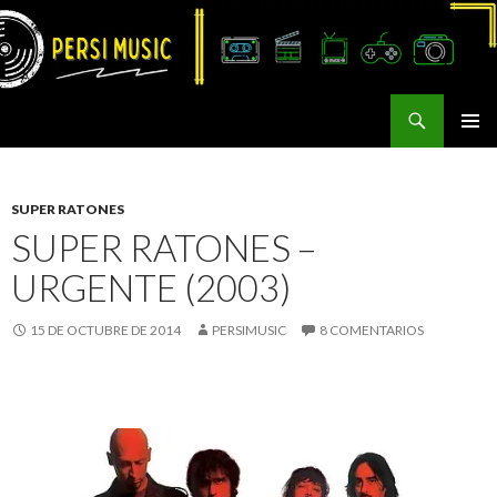
Buscar
Persi Music
SALTAR
MENÚ
AL
PRINCI
CONTENIDO
SUPER RATONES
SUPER RATONES –
URGENTE (2003)
15 DE OCTUBRE DE 2014
PERSIMUSIC
8 COMENTARIOS