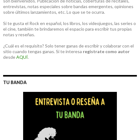
son bienvenidos. Publicación de noticias, coberturas de recitales,
entrevistas, notas especiales sobre bandas emergentes, opiniones
sobre últimos lanzamientos, etc. Lo que se te ocurra.
Si te gusta el Rock en español, los libros, los videojuegos, las series o
el cine, también te brindaremos el espacio para escribir tus propias
notas y reseñas.
¿Cuál es el requisito? Solo tener ganas de escribir y colaborar con el
sitio cuando tengas ganas. Si te interesa
registrate como autor
desde
AQUÍ
.
TU BANDA