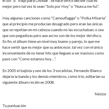
el Sol” o “Viajo para Olvidar”. Se hace difícil decidir cuál es
mejor pero tal vez lo sean “Solo por Hoy” o “Nunca me fui”.
Hay algunas canciones como “Camouflagge” o “Polka Miseria”
que al principio me producían desagrado pero eran las únicas
que se repetían en mi cabeza cuando no las escuchaban; o sea
que son pegadizas pero aun así no son de los mejor del disco.
En fin, el álbum tiene un nivel muy bueno y parejo, lo que me
hace sentir que es mejor que su antecesor, tal vez con el único
inconveniente de no tener hits que lleguen a ser masivos como
pasó con “Como estamos hoy…”.
En 2005 el bajista y uno de los 3 vocalistas, Fernando Blanco
dejaría la banda y los demás miembros, como trío, editarían su
siguiente álbum recién en 2008.
Néstor
Tu puntuación