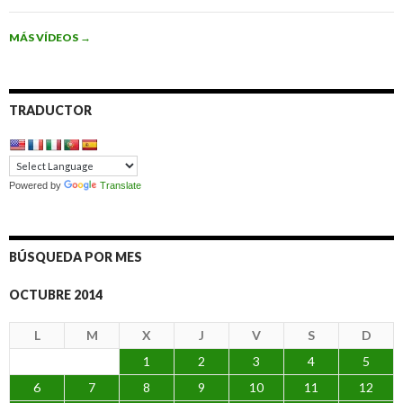
MÁS VÍDEOS
→
TRADUCTOR
Powered by
Translate
BÚSQUEDA POR MES
OCTUBRE 2014
L
M
X
J
V
S
D
1
2
3
4
5
6
7
8
9
10
11
12