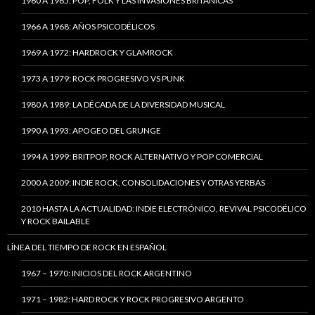
1960 A 1965: POP, FOLK Y LAS INVASIONES BRITÁNICAS
1966 A 1968: AÑOS PSICODÉLICOS
1969 A 1972: HARDROCK Y GLAMROCK
1973 A 1979: ROCK PROGRESIVO VS PUNK
1980 A 1989: LA DÉCADA DE LA DIVERSIDAD MUSICAL
1990 A 1993: APOGEO DEL GRUNGE
1994 A 1999: BRITPOP, ROCK ALTERNATIVO Y POP COMERCIAL
2000 A 2009: INDIE ROCK, CONSOLIDACIONES Y OTRAS YERBAS
2010 HASTA LA ACTUALIDAD: INDIE ELECTRÓNICO, REVIVAL PSICODÉLICO
Y ROCK BAILABLE
LÍNEA DEL TIEMPO DE ROCK EN ESPAÑOL
1967 – 1970: INICIOS DEL ROCK ARGENTINO
1971 – 1982: HARD ROCK Y ROCK PROGRESIVO ARGENTO