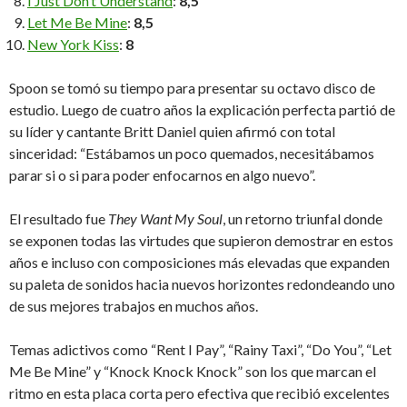
I Just Don’t Understand
:
8,5
Let Me Be Mine
:
8,5
New York Kiss
:
8
Spoon se tomó su tiempo para presentar su octavo disco de
estudio. Luego de cuatro años la explicación perfecta partió de
su líder y cantante Britt Daniel quien afirmó con total
sinceridad: “Estábamos un poco quemados, necesitábamos
parar si o si para poder enfocarnos en algo nuevo”.
El resultado fue
They Want My Soul
, un retorno triunfal donde
se exponen todas las virtudes que supieron demostrar en estos
años e incluso con composiciones más elevadas que expanden
su paleta de sonidos hacia nuevos horizontes redondeando uno
de sus mejores trabajos en muchos años.
Temas adictivos como “Rent I Pay”, “Rainy Taxi”, “Do You”, “Let
Me Be Mine” y “Knock Knock Knock” son los que marcan el
ritmo en esta placa corta pero efectiva que recibió excelentes