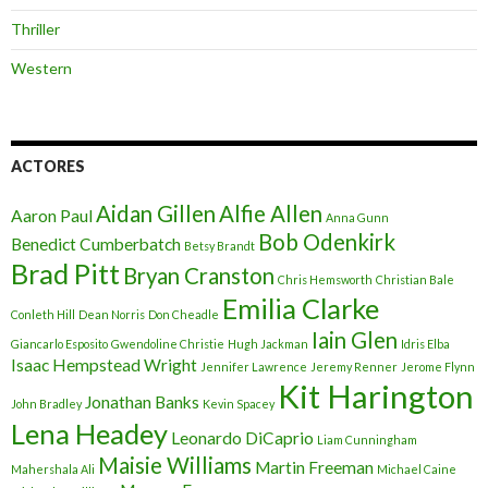
Thriller
Western
ACTORES
Aidan Gillen
Alfie Allen
Aaron Paul
Anna Gunn
Bob Odenkirk
Benedict Cumberbatch
Betsy Brandt
Brad Pitt
Bryan Cranston
Chris Hemsworth
Christian Bale
Emilia Clarke
Conleth Hill
Dean Norris
Don Cheadle
Iain Glen
Giancarlo Esposito
Gwendoline Christie
Hugh Jackman
Idris Elba
Isaac Hempstead Wright
Jennifer Lawrence
Jeremy Renner
Jerome Flynn
Kit Harington
Jonathan Banks
John Bradley
Kevin Spacey
Lena Headey
Leonardo DiCaprio
Liam Cunningham
Maisie Williams
Martin Freeman
Mahershala Ali
Michael Caine