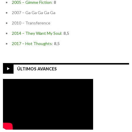
2005 – Gimme Fiction
:
8
2007 – Ga Ga Ga Ga Ga
2010 – Transference
2014 – They Want My Soul
:
8,5
2017 – Hot Thoughts
:
8,5
ÚLTIMOS AVANCES