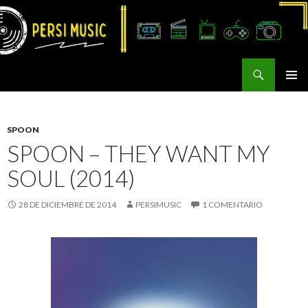
Buscar
Persi Music
SALTAR
MENÚ
AL
PRINCI
CONTENIDO
SPOON
SPOON – THEY WANT MY
SOUL (2014)
28 DE DICIEMBRE DE 2014
PERSIMUSIC
1 COMENTARIO