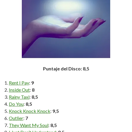
Puntaje del Disco: 8,5
Rent I Pay
:
9
Inside Out
:
8
Rainy Taxi
:
8,5
Do You
:
8,5
Knock Knock Knock
:
9,5
Outlier
:
7
They Want My Soul
:
8,5