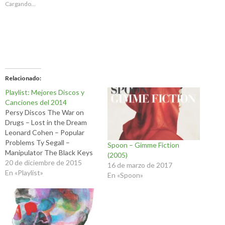
Cargando...
Relacionado
Playlist: Mejores Discos y
Canciones del 2014
Persy Discos The War on
Drugs – Lost in the Dream
Leonard Cohen – Popular
Problems Ty Segall –
Spoon – Gimme Fiction
Manipulator The Black Keys
(2005)
– Turn Blue Run the Jewels –
20 de diciembre de 2015
16 de marzo de 2017
Run the Jewels 2 Spoon –
En «Playlist»
En «Spoon»
They Want My Soul Sharon
Van Etten – Are We There
Temples – Sun…