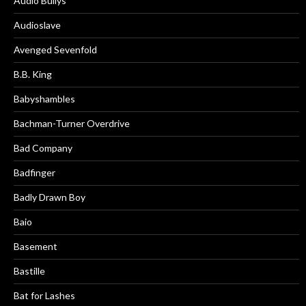
Audio Bullys
Audioslave
Avenged Sevenfold
B.B. King
Babyshambles
Bachman-Turner Overdrive
Bad Company
Badfinger
Badly Drawn Boy
Baio
Basement
Bastille
Bat for Lashes