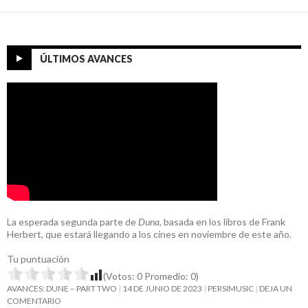
ÚLTIMOS AVANCES
La esperada segunda parte de
Duna
, basada en los libros de Frank
Herbert, que estará llegando a los cines en noviembre de este año.
Tu puntuación
(Votos:
0
Promedio:
0
)
AVANCES: DUNE – PART TWO
14 DE JUNIO DE 2023
PERSIMUSIC
DEJA UN
COMENTARIO