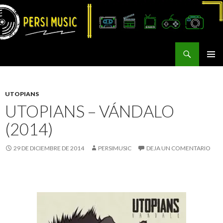
Buscar
Persi Music
SALTAR
MENÚ
AL
PRINCI
CONTENIDO
UTOPIANS
UTOPIANS – VÁNDALO
(2014)
29 DE DICIEMBRE DE 2014
PERSIMUSIC
DEJA UN COMENTARIO