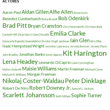
ACTORES
Aidan Gillen
Alfie Allen
Aaron Paul
Anna Gunn
Bob Odenkirk
Benedict Cumberbatch
Betsy Brandt
Brad Pitt
Bryan Cranston
Chris Hemsworth
Christian Bale
Emilia Clarke
Conleth Hill
Dean Norris
Don Cheadle
Iain Glen
Giancarlo Esposito
Gwendoline Christie
Hugh Jackman
Idris Elba
Isaac Hempstead Wright
Jennifer Lawrence
Jeremy Renner
Jerome Flynn
Kit Harington
Jonathan Banks
John Bradley
Kevin Spacey
Lena Headey
Leonardo DiCaprio
Liam Cunningham
Maisie Williams
Martin Freeman
Mahershala Ali
Michael Caine
Morgan Freeman
Michael K. Williams
Nikolaj Coster-Waldau
Peter Dinklage
Robert Downey Jr.
Robert De Niro
Samuel L. Jackson
Scarlett Johansson
Sophie Turner
Seth Gilliam