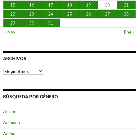
15
16
17
18
19
20
21
22
23
24
25
26
27
28
29
30
31
« Nov
Ene »
ARCHIVOS
Archivos
BÚSQUEDA POR GÉNERO
Acción
Animada
Anime