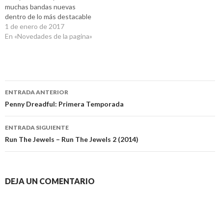
muchas bandas nuevas
dentro de lo más destacable
del año. El Ranking del Sitio
1 de enero de 2017
estuvo armado con mayor
En «Novedades de la pagina»
predominancia de bandas y
artistas argentinos. Entre
ellos, posiblemente los más
populares que editaron
Navegación
discos en el…
ENTRADA ANTERIOR
de
Penny Dreadful: Primera Temporada
entradas
ENTRADA SIGUIENTE
Run The Jewels – Run The Jewels 2 (2014)
DEJA UN COMENTARIO