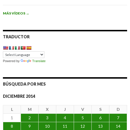
MÁS VÍDEOS
→
TRADUCTOR
Powered by
Translate
BÚSQUEDA POR MES
DICIEMBRE 2014
L
M
X
J
V
S
D
1
2
3
4
5
6
7
8
9
10
11
12
13
14