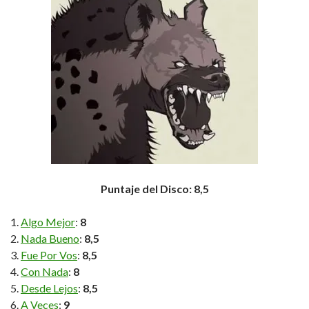
Puntaje del Disco: 8,5
Algo Mejor
:
8
Nada Bueno
:
8,5
Fue Por Vos
:
8,5
Con Nada
:
8
Desde Lejos
:
8,5
A Veces
:
9