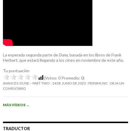
La esperada segunda parte de
Duna
, basada en los libros de Frank
Herbert, que estará llegando a los cines en noviembre de este año.
Tu puntuación
(Votos:
0
Promedio:
0
)
AVANCES: DUNE – PART TWO
14 DE JUNIO DE 2023
PERSIMUSIC
DEJA UN
COMENTARIO
MÁS VÍDEOS
→
TRADUCTOR