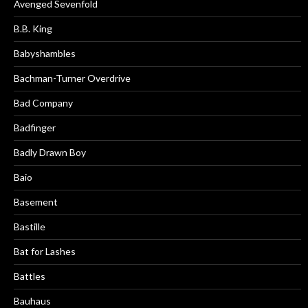
Avenged Sevenfold
B.B. King
Babyshambles
Bachman-Turner Overdrive
Bad Company
Badfinger
Badly Drawn Boy
Baio
Basement
Bastille
Bat for Lashes
Battles
Bauhaus