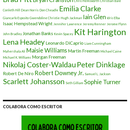
Chris Hemsworth
Christian Bale
Emilia Clarke
Conleth Hill
Dean Norris
Don Cheadle
Iain Glen
Giancarlo Esposito
Gwendoline Christie
Hugh Jackman
Idris Elba
Isaac Hempstead Wright
Jennifer Lawrence
Jeremy Renner
Jerome Flynn
Kit Harington
Jonathan Banks
John Bradley
Kevin Spacey
Lena Headey
Leonardo DiCaprio
Liam Cunningham
Maisie Williams
Martin Freeman
Mahershala Ali
Michael Caine
Morgan Freeman
Michael K. Williams
Nikolaj Coster-Waldau
Peter Dinklage
Robert Downey Jr.
Robert De Niro
Samuel L. Jackson
Scarlett Johansson
Sophie Turner
Seth Gilliam
COLABORA COMO ESCRITOR