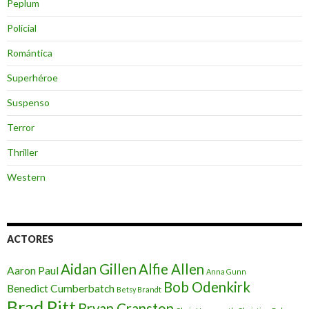
Peplum
Policial
Romántica
Superhéroe
Suspenso
Terror
Thriller
Western
ACTORES
Aidan Gillen
Alfie Allen
Aaron Paul
Anna Gunn
Bob Odenkirk
Benedict Cumberbatch
Betsy Brandt
Brad Pitt
Bryan Cranston