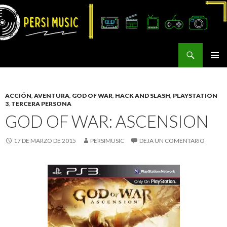
Buscar
Persi Music
SALTAR
MENÚ
AL
PRINCI
CONTENIDO
ACCIÓN
,
AVENTURA
,
GOD OF WAR
,
HACK AND SLASH
,
PLAYSTATION
3
,
TERCERA PERSONA
GOD OF WAR: ASCENSION
17 DE MARZO DE 2015
PERSIMUSIC
DEJA UN COMENTARIO