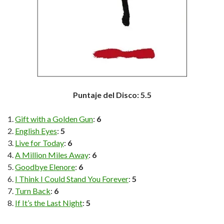
Puntaje del Disco: 5.5
Gift with a Golden Gun
:
6
English Eyes
:
5
Live for Today
:
6
A Million Miles Away
:
6
Goodbye Elenore
:
6
I Think I Could Stand You Forever
:
5
Turn Back
:
6
If It’s the Last Night
:
5