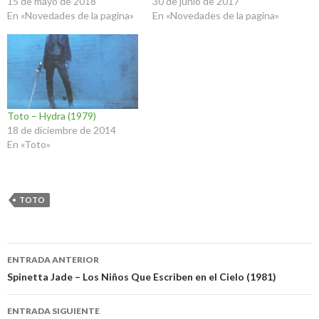
15 de mayo de 2018
30 de junio de 2017
En «Novedades de la pagina»
En «Novedades de la pagina»
Toto – Hydra (1979)
18 de diciembre de 2014
En «Toto»
TOTO
Navegación
ENTRADA ANTERIOR
de
Spinetta Jade – Los Niños Que Escriben en el Cielo (1981)
entradas
ENTRADA SIGUIENTE