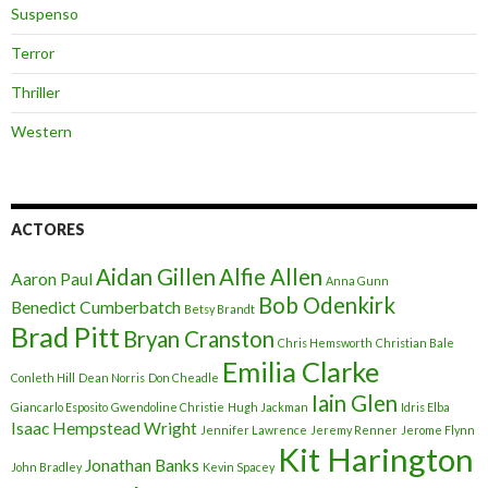
Suspenso
Terror
Thriller
Western
ACTORES
Aidan Gillen
Alfie Allen
Aaron Paul
Anna Gunn
Bob Odenkirk
Benedict Cumberbatch
Betsy Brandt
Brad Pitt
Bryan Cranston
Chris Hemsworth
Christian Bale
Emilia Clarke
Conleth Hill
Dean Norris
Don Cheadle
Iain Glen
Giancarlo Esposito
Gwendoline Christie
Hugh Jackman
Idris Elba
Isaac Hempstead Wright
Jennifer Lawrence
Jeremy Renner
Jerome Flynn
Kit Harington
Jonathan Banks
John Bradley
Kevin Spacey