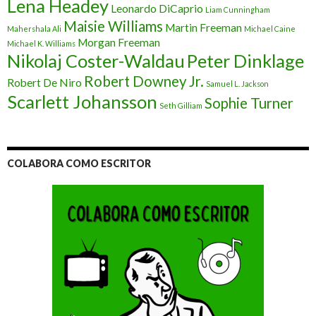
Lena Headey
Leonardo DiCaprio
Liam Cunningham
Maisie Williams
Martin Freeman
Mahershala Ali
Michael Caine
Morgan Freeman
Michael K. Williams
Nikolaj Coster-Waldau
Peter Dinklage
Robert Downey Jr.
Robert De Niro
Samuel L. Jackson
Scarlett Johansson
Sophie Turner
Seth Gilliam
COLABORA COMO ESCRITOR