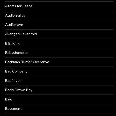
Atoms for Peace
Audio Bullys
Audioslave
Avenged Sevenfold
B.B. King
Babyshambles
Bachman-Turner Overdrive
Bad Company
Badfinger
Badly Drawn Boy
Baio
Basement