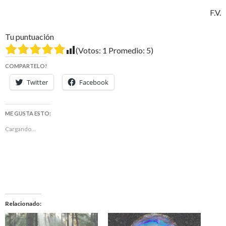
F.V.
Tu puntuación
(Votos:
1
Promedio:
5
)
COMPARTELO!
Twitter
Facebook
ME GUSTA ESTO:
Cargando...
Relacionado