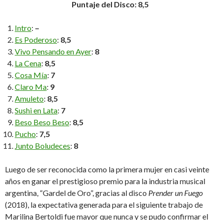
Puntaje del Disco: 8,5
Intro
:
–
Es Poderoso
:
8,5
Vivo Pensando en Ayer
:
8
La Cena
:
8,5
Cosa Mía
:
7
Claro Ma
:
9
Amuleto
:
8,5
Sushi en Lata
:
7
Beso Beso Beso
:
8,5
Pucho
:
7,5
Junto Boludeces
:
8
Luego de ser reconocida como la primera mujer en casi veinte
años en ganar el prestigioso premio para la industria musical
argentina, “Gardel de Oro”, gracias al disco
Prender un Fuego
(2018), la expectativa generada para el siguiente trabajo de
Marilina Bertoldi fue mayor que nunca y se pudo confirmar el