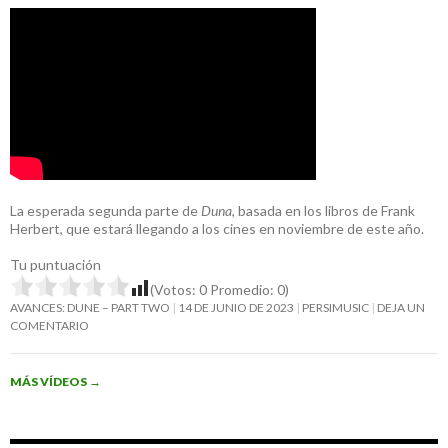
La esperada segunda parte de
Duna
, basada en los libros de Frank
Herbert, que estará llegando a los cines en noviembre de este año.
Tu puntuación
(Votos:
0
Promedio:
0
)
AVANCES: DUNE – PART TWO
14 DE JUNIO DE 2023
PERSIMUSIC
DEJA UN
COMENTARIO
MÁS VÍDEOS
→