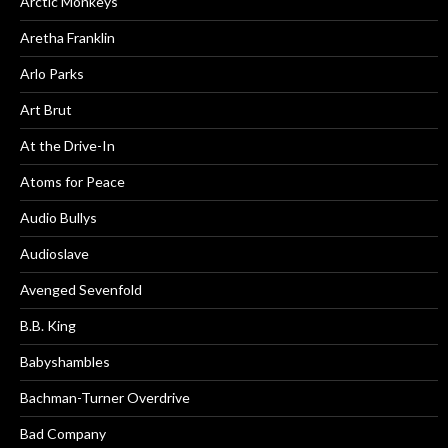
Arctic Monkeys
Aretha Franklin
Arlo Parks
Art Brut
At the Drive-In
Atoms for Peace
Audio Bullys
Audioslave
Avenged Sevenfold
B.B. King
Babyshambles
Bachman-Turner Overdrive
Bad Company