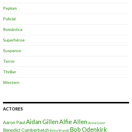
Peplum
Policial
Romántica
Superhéroe
Suspenso
Terror
Thriller
Western
ACTORES
Aidan Gillen
Alfie Allen
Aaron Paul
Anna Gunn
Bob Odenkirk
Benedict Cumberbatch
Betsy Brandt