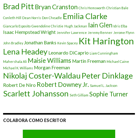
Brad Pitt
Bryan Cranston
Chris Hemsworth
Christian Bale
Emilia Clarke
Conleth Hill
Dean Norris
Don Cheadle
Iain Glen
Giancarlo Esposito
Gwendoline Christie
Hugh Jackman
Idris Elba
Isaac Hempstead Wright
Jennifer Lawrence
Jeremy Renner
Jerome Flynn
Kit Harington
Jonathan Banks
John Bradley
Kevin Spacey
Lena Headey
Leonardo DiCaprio
Liam Cunningham
Maisie Williams
Martin Freeman
Mahershala Ali
Michael Caine
Morgan Freeman
Michael K. Williams
Nikolaj Coster-Waldau
Peter Dinklage
Robert Downey Jr.
Robert De Niro
Samuel L. Jackson
Scarlett Johansson
Sophie Turner
Seth Gilliam
COLABORA COMO ESCRITOR