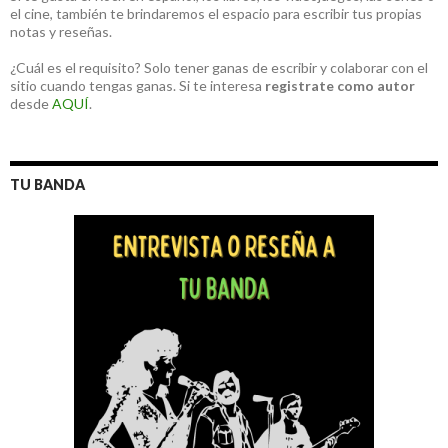
el cine, también te brindaremos el espacio para escribir tus propias
notas y reseñas.
¿Cuál es el requisito? Solo tener ganas de escribir y colaborar con el
sitio cuando tengas ganas. Si te interesa
registrate como autor
desde
AQUÍ
.
TU BANDA