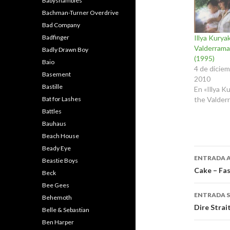
Babyshambles
Bachman-Turner Overdrive
Bad Company
Illya Kurya
Badfinger
Valderrama
Badly Drawn Boy
(1995)
Baio
4 de dicie
Basement
2010
Bastille
En «Illya K
the Valder
Bat for Lashes
Battles
Bauhaus
Beach House
Beady Eye
Naveg
ENTRADA 
Beastie Boys
de
Cake – Fa
Beck
Bee Gees
entra
ENTRADA S
Behemoth
Dire Stra
Belle & Sebastian
Ben Harper