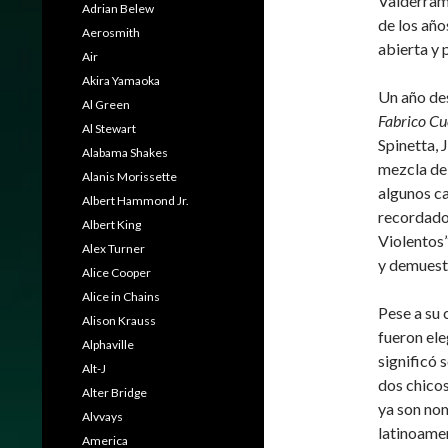
Valderrama
Adrian Belew
de los año
Aerosmith
abierta y 
Air
Akira Yamaoka
Un año des
Al Green
Fabrico Cu
Al Stewart
Spinetta, 
Alabama Shakes
mezcla de 
Alanis Morissette
algunos ca
Albert Hammond Jr.
recordado
Albert King
Violentos”
Alex Turner
y demuestr
Alice Cooper
Alice in Chains
Pese a su 
Alison Krauss
fueron el
Alphaville
significó s
Alt-J
dos chicos
Alter Bridge
ya son no
Alvvays
latinoame
America