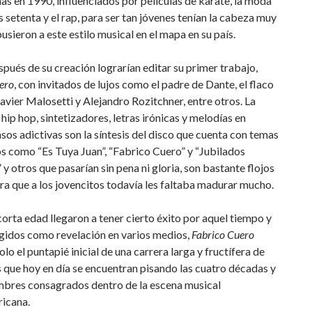
s en 1990, influenciados por películas de karate, la moda
s setenta y el rap, para ser tan jóvenes tenían la cabeza muy
pusieron a este estilo musical en el mapa en su país.
pués de su creación lograrían editar su primer trabajo,
ero
, con invitados de lujos como el padre de Dante, el flaco
Javier Malosetti y Alejandro Rozitchner, entre otros. La
hip hop, sintetizadores, letras irónicas y melodías en
sos adictivas son la síntesis del disco que cuenta con temas
s como “Es Tuya Juan”, “Fabrico Cuero” y “Jubilados
 y otros que pasarían sin pena ni gloria, son bastante flojos
a que a los jovencitos todavía les faltaba madurar mucho.
corta edad llegaron a tener cierto éxito por aquel tiempo y
egidos como revelación en varios medios,
Fabrico Cuero
olo el puntapié inicial de una carrera larga y fructífera de
 que hoy en día se encuentran pisando las cuatro décadas y
mbres consagrados dentro de la escena musical
ricana.