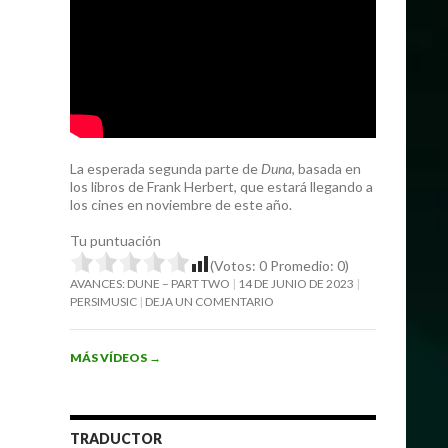
La esperada segunda parte de
Duna
, basada en
los libros de Frank Herbert, que estará llegando a
los cines en noviembre de este año.
Tu puntuación
(Votos:
0
Promedio:
0
)
AVANCES: DUNE – PART TWO
14 DE JUNIO DE 2023
PERSIMUSIC
DEJA UN COMENTARIO
MÁS VÍDEOS
→
TRADUCTOR