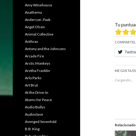
Amy Winehouse
Anathema
Anderson .Paak
Tu puntua
Angel Olsen
Animal Collective
Anthrax
COMPARTEL
Antony and the Johnsons
Twitte
Arcade Fire
Arctic Monkeys
Aretha Franklin
ME GUSTA E
Arlo Parks
Cargando...
Art Brut
At the Drive-In
Atoms for Peace
Audio Bullys
Audioslave
Avenged Sevenfold
Relacionado
B.B. King