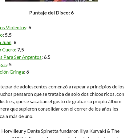
Puntaje del Disco: 6
os Violentos
:
6
to
:
5,5
a Juan
:
8
o Cuero
:
7,5
s Para Ser Argentos
:
6,5
gas
:
5
ción Gringa
:
6
e par de adolescentes comenzó a rapear a principios de los
chos pensaron que se trataba de solo dos chicos ricos, con
ilustres, que se sacaban el gusto de grabar su propio álbum
rrera que supieron consolidar con el correr de los años les
ca a más de uno.
Horvilleur y Dante Spinetta fundaron Illya Kuryaki & The