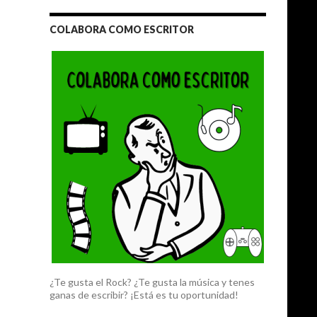
COLABORA COMO ESCRITOR
¿Te gusta el Rock? ¿Te gusta la música y tenes
ganas de escribir? ¡Está es tu oportunidad!