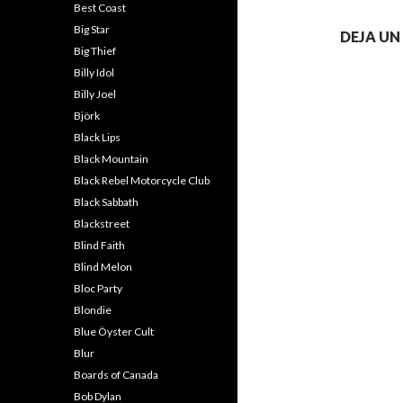
Best Coast
Big Star
DEJA U
Big Thief
Billy Idol
Billy Joel
Björk
Black Lips
Black Mountain
Black Rebel Motorcycle Club
Black Sabbath
Blackstreet
Blind Faith
Blind Melon
Bloc Party
Blondie
Blue Öyster Cult
Blur
Boards of Canada
Bob Dylan