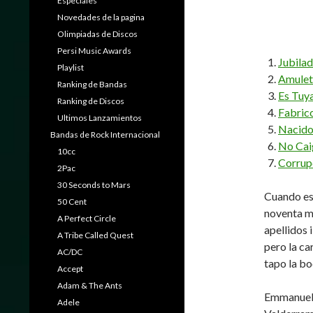
Especiales
Novedades de la pagina
Olimpiadas de Discos
Persi Music Awards
Jubilad
Playlist
Amule
Ranking de Bandas
Es Tuy
Ranking de Discos
Fabric
Ultimos Lanzamientos
Nacido
Bandas de Rock Internacional
No Cai
10cc
Corrup
2Pac
30 Seconds to Mars
Cuando est
50 Cent
noventa mu
A Perfect Circle
apellidos 
A Tribe Called Quest
pero la ca
AC/DC
tapo la bo
Accept
Adam & The Ants
Emmanuel 
Adele