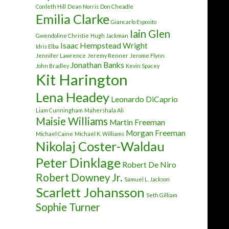
Conleth Hill
Dean Norris
Don Cheadle
Emilia Clarke
Giancarlo Esposito
Iain Glen
Gwendoline Christie
Hugh Jackman
Isaac Hempstead Wright
Idris Elba
Jennifer Lawrence
Jeremy Renner
Jerome Flynn
Jonathan Banks
John Bradley
Kevin Spacey
Kit Harington
Lena Headey
Leonardo DiCaprio
Liam Cunningham
Mahershala Ali
Maisie Williams
Martin Freeman
Morgan Freeman
Michael Caine
Michael K. Williams
Nikolaj Coster-Waldau
Peter Dinklage
Robert De Niro
Robert Downey Jr.
Samuel L. Jackson
Scarlett Johansson
Seth Gilliam
Sophie Turner