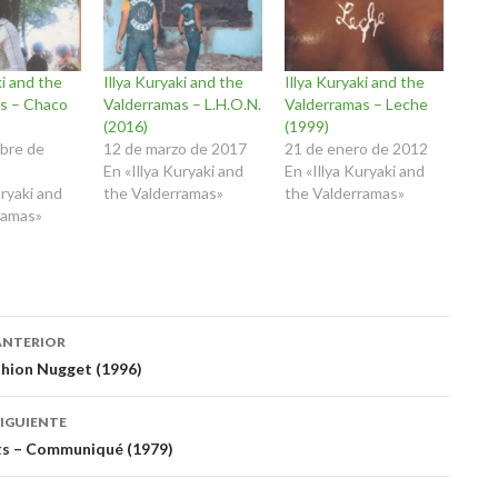
ki and the
Illya Kuryaki and the
Illya Kuryaki and the
s – Chaco
Valderramas – L.H.O.N.
Valderramas – Leche
(2016)
(1999)
mbre de
12 de marzo de 2017
21 de enero de 2012
En «Illya Kuryaki and
En «Illya Kuryaki and
uryaki and
the Valderramas»
the Valderramas»
ramas»
ación
ANTERIOR
shion Nugget (1996)
das
IGUIENTE
its – Communiqué (1979)