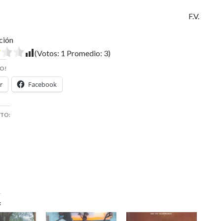
F.V.
ción
(Votos:
1
Promedio:
3
)
O!
r
Facebook
STO: