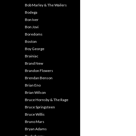
Bob Marley & The Wailers
Bodega
Bon Iver
Bon Jovi
Boredoms
Boston
Boy George
Brainiac
Brand New
Brandon Flowers
Brendan Benson
Brian Eno
Brian Wilson
Bruce Hornsby & The Rage
Bruce Springsteen
Bruce Willis
Bruno Mars
Bryan Adams