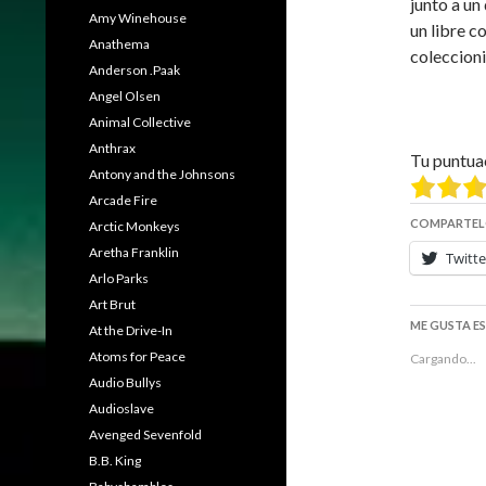
junto a un
Amy Winehouse
un libre c
Anathema
coleccioni
Anderson .Paak
Angel Olsen
Animal Collective
Anthrax
Tu puntua
Antony and the Johnsons
Arcade Fire
COMPARTEL
Arctic Monkeys
Aretha Franklin
Twitte
Arlo Parks
Art Brut
ME GUSTA E
At the Drive-In
Atoms for Peace
Cargando...
Audio Bullys
Audioslave
Avenged Sevenfold
B.B. King