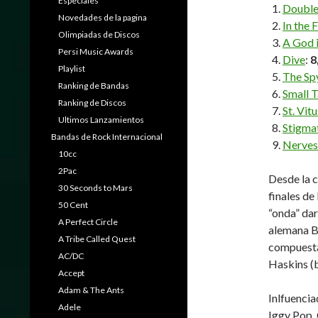
Especiales
Double
Novedades de la pagina
In the F
Olimpiadas de Discos
A God 
Persi Music Awards
Dive
:
8
Playlist
The Spy
Ranking de Bandas
Small T
Ranking de Discos
St. Vit
Ultimos Lanzamientos
Stigma
Bandas de Rock Internacional
Nerves
10cc
2Pac
Desde la c
30 Seconds to Mars
finales de
50 Cent
“onda” da
A Perfect Circle
alemana B
A Tribe Called Quest
compuesta 
AC/DC
Haskins (b
Accept
Adam & The Ants
Inlfuencia
Adele
Iggy Pop, 