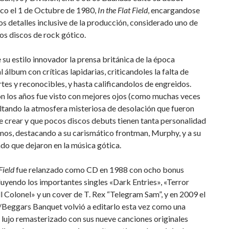
ico el 1 de Octubre de 1980,
In
the Flat Field
, encargandose
os detalles inclusive de la producción, considerado uno de
os discos de rock gótico.
 su estilo innovador la prensa británica de la época
l álbum con críticas lapidarias, criticandoles la falta de
tes y reconocibles, y hasta calificandolos de engreidos.
n los años fue visto con mejores ojos (como muchas veces
ltando la atmosfera misteriosa de desolación que fueron
 crear y que pocos discos debuts tienen tanta personalidad
mos, destacando a su carismático frontman, Murphy, y a su
ado que dejaron en la música gótica.
 Field
fue relanzado como CD en 1988 con ocho bonus
luyendo los importantes singles «Dark Entries», «Terror
l Colonel» y un cover de T. Rex “Telegram Sam”, y en 2009 el
/Beggars Banquet volvió a editarlo esta vez como una
 lujo remasterizado con sus nueve canciones originales