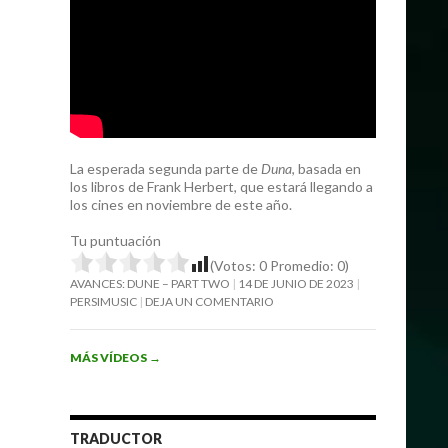
La esperada segunda parte de
Duna
, basada en
los libros de Frank Herbert, que estará llegando a
los cines en noviembre de este año.
Tu puntuación
(Votos:
0
Promedio:
0
)
AVANCES: DUNE – PART TWO
14 DE JUNIO DE 2023
PERSIMUSIC
DEJA UN COMENTARIO
MÁS VÍDEOS
→
TRADUCTOR