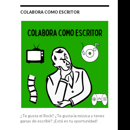
COLABORA COMO ESCRITOR
¿Te gusta el Rock? ¿Te gusta la música y tenes
ganas de escribir? ¡Está es tu oportunidad!