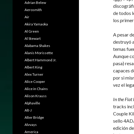
Adrian Belew
discográf
Aerosmith
de todos l
Air
los primer
Akira Yamaoka
Al Green
A pesar de
Al Stewart
destruyó a
Alabama Shakes
temas fuer
Alanis Morissette
Aunque co
Albert Hammond Jr.
pasa) resa
Albert King
capaces de
Alex Turner
por si mis
Alice Cooper
vez el leg
Alice in Chains
Alison Krauss
In the Flat
Alphaville
tracks inc
Alt-J
Couple Kil
Alter Bridge
sello 4AD
Alvvays
edición de
America