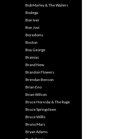
Bob Marley & The Wailers
Bodega
Bon Iver
Bon Jovi
Boredoms
Boston
Boy George
Brainiac
Brand New
Brandon Flowers
Brendan Benson
Brian Eno
Brian Wilson
Bruce Hornsby & The Rage
Bruce Springsteen
Bruce Willis
Bruno Mars
Bryan Adams