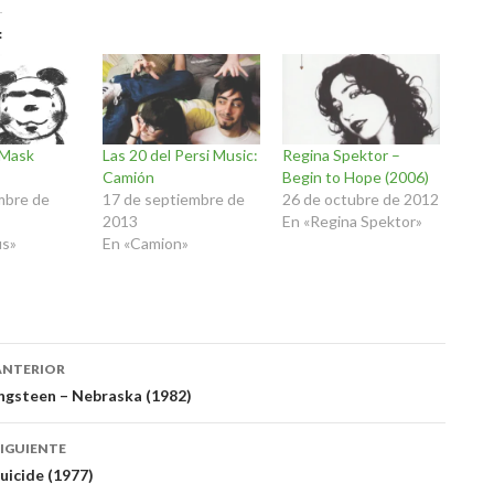
 Mask
Las 20 del Persi Music:
Regina Spektor –
Camión
Begin to Hope (2006)
mbre de
17 de septiembre de
26 de octubre de 2012
2013
En «Regina Spektor»
us»
En «Camion»
ación
ANTERIOR
ngsteen – Nebraska (1982)
das
IGUIENTE
Suicide (1977)