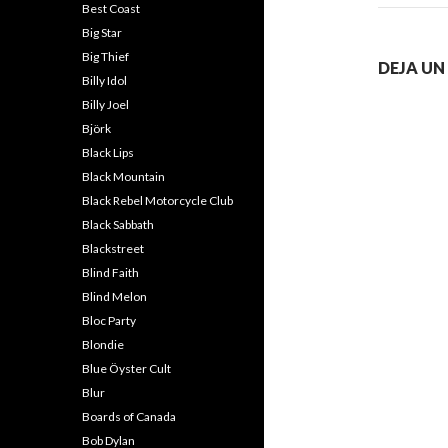
Best Coast
Big Star
Big Thief
DEJA U
Billy Idol
Billy Joel
Björk
Black Lips
Black Mountain
Black Rebel Motorcycle Club
Black Sabbath
Blackstreet
Blind Faith
Blind Melon
Bloc Party
Blondie
Blue Öyster Cult
Blur
Boards of Canada
Bob Dylan