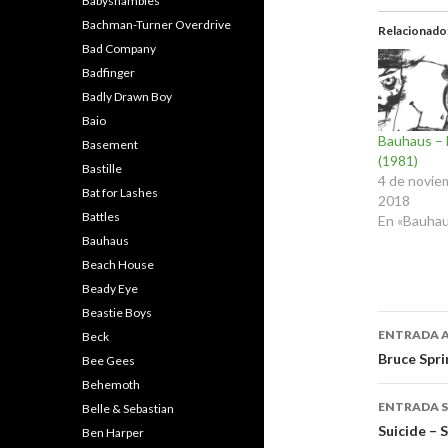
Babyshambles
Bachman-Turner Overdrive
Relacionado
Bad Company
Badfinger
Badly Drawn Boy
Baio
Bauhaus –
Basement
(1981)
Bastille
4 de novie
Bat for Lashes
2018
Battles
En «Bauha
Bauhaus
Beach House
Beady Eye
Beastie Boys
Naveg
ENTRADA 
Beck
de
Bruce Spri
Bee Gees
Behemoth
entra
ENTRADA S
Belle & Sebastian
Suicide – 
Ben Harper