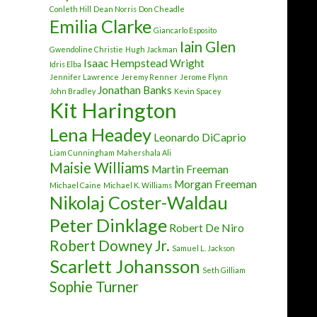
Conleth Hill
Dean Norris
Don Cheadle
Emilia Clarke
Giancarlo Esposito
Iain Glen
Gwendoline Christie
Hugh Jackman
Isaac Hempstead Wright
Idris Elba
Jennifer Lawrence
Jeremy Renner
Jerome Flynn
Jonathan Banks
John Bradley
Kevin Spacey
Kit Harington
Lena Headey
Leonardo DiCaprio
Liam Cunningham
Mahershala Ali
Maisie Williams
Martin Freeman
Morgan Freeman
Michael Caine
Michael K. Williams
Nikolaj Coster-Waldau
Peter Dinklage
Robert De Niro
Robert Downey Jr.
Samuel L. Jackson
Scarlett Johansson
Seth Gilliam
Sophie Turner