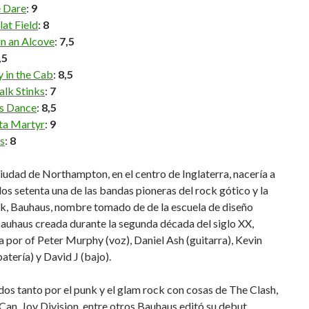
 Dare
:
9
lat Field
:
8
in an Alcove
:
7,5
,5
 in the Cab
:
8,5
alk Stinks
:
7
us Dance
:
8,5
ta Martyr
:
9
s
:
8
iudad de Northampton, en el centro de Inglaterra, nacería a
 los setenta una de las bandas pioneras del rock gótico y la
rk, Bauhaus, nombre tomado de de la escuela de diseño
auhaus creada durante la segunda década del siglo XX,
por of Peter Murphy (voz), Daniel Ash (guitarra), Kevin
atería) y David J (bajo).
dos tanto por el punk y el glam rock con cosas de The Clash,
Can, Joy Division, entre otros Bauhaus editó su debut