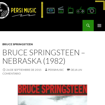
Buscar
Persi Music
SALTAR
MENÚ
AL
PRINCI
CONTENIDO
BRUCE SPRINGSTEEN
BRUCE SPRINGSTEEN –
NEBRASKA (1982)
26 DE SEPTIEMBRE DE 2015
PERSIMUSIC
DEJA UN
COMENTARIO