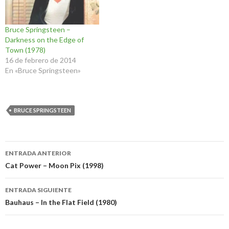
Bruce Springsteen –
Darkness on the Edge of
Town (1978)
16 de febrero de 2014
En «Bruce Springsteen»
BRUCE SPRINGSTEEN
Navegación
ENTRADA ANTERIOR
de
Cat Power – Moon Pix (1998)
entradas
ENTRADA SIGUIENTE
Bauhaus – In the Flat Field (1980)