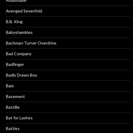
Audioslave
Avenged Sevenfold
B.B. King
Babyshambles
Bachman-Turner Overdrive
Bad Company
Badfinger
Badly Drawn Boy
Baio
Basement
Bastille
Bat for Lashes
Battles