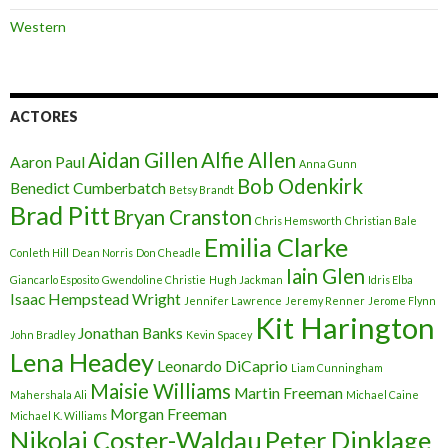
Western
ACTORES
Aidan Gillen
Alfie Allen
Aaron Paul
Anna Gunn
Bob Odenkirk
Benedict Cumberbatch
Betsy Brandt
Brad Pitt
Bryan Cranston
Chris Hemsworth
Christian Bale
Emilia Clarke
Conleth Hill
Dean Norris
Don Cheadle
Iain Glen
Giancarlo Esposito
Gwendoline Christie
Hugh Jackman
Idris Elba
Isaac Hempstead Wright
Jennifer Lawrence
Jeremy Renner
Jerome Flynn
Kit Harington
Jonathan Banks
John Bradley
Kevin Spacey
Lena Headey
Leonardo DiCaprio
Liam Cunningham
Maisie Williams
Martin Freeman
Mahershala Ali
Michael Caine
Morgan Freeman
Michael K. Williams
Nikolaj Coster-Waldau
Peter Dinklage