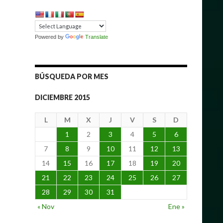
Powered by
Translate
BÚSQUEDA POR MES
DICIEMBRE 2015
L
M
X
J
V
S
D
1
2
3
4
5
6
7
8
9
10
11
12
13
14
15
16
17
18
19
20
21
22
23
24
25
26
27
28
29
30
31
« Nov
Ene »