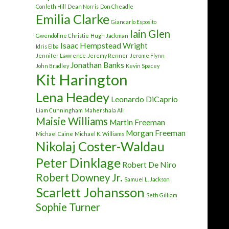
Conleth Hill
Dean Norris
Don Cheadle
Emilia Clarke
Giancarlo Esposito
Iain Glen
Gwendoline Christie
Hugh Jackman
Isaac Hempstead Wright
Idris Elba
Jennifer Lawrence
Jeremy Renner
Jerome Flynn
Jonathan Banks
John Bradley
Kevin Spacey
Kit Harington
Lena Headey
Leonardo DiCaprio
Liam Cunningham
Mahershala Ali
Maisie Williams
Martin Freeman
Morgan Freeman
Michael Caine
Michael K. Williams
Nikolaj Coster-Waldau
Peter Dinklage
Robert De Niro
Robert Downey Jr.
Samuel L. Jackson
Scarlett Johansson
Seth Gilliam
Sophie Turner