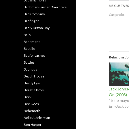
Babyshambles
ME GUSTA E
Bachman-Turner Overdrive
Bad Company
Cargando...
Badfinger
Badly Drawn Boy
Baio
Basement
Bastille
Bat for Lashes
Relacionado
Battles
Bauhaus
Beach House
Beady Eye
Jack Johns
Beastie Boys
On (2003)
Beck
15 de mayo
Bee Gees
En «Jack J
Behemoth
Belle & Sebastian
Ben Harper