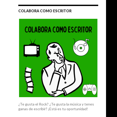
COLABORA COMO ESCRITOR
¿Te gusta el Rock? ¿Te gusta la música y tenes
ganas de escribir? ¡Está es tu oportunidad!