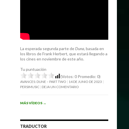
La esperada segunda parte de
Duna
, basada en
los libros de Frank Herbert, que estará llegando a
los cines en noviembre de este año.
Tu puntuación
(Votos:
0
Promedio:
0
)
AVANCES: DUNE – PART TWO
14 DE JUNIO DE 2023
PERSIMUSIC
DEJA UN COMENTARIO
MÁS VÍDEOS
→
TRADUCTOR