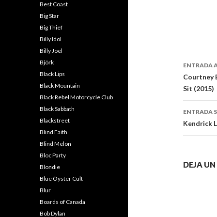
Best Coast
Big Star
Big Thief
Billy Idol
Billy Joel
Naveg
Björk
ENTRADA 
Black Lips
de
Courtney B
Black Mountain
Sit (2015)
entra
Black Rebel Motorcycle Club
Black Sabbath
ENTRADA S
Blackstreet
Kendrick L
Blind Faith
Blind Melon
Bloc Party
DEJA U
Blondie
Blue Öyster Cult
Blur
Boards of Canada
Bob Dylan