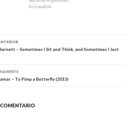
Nacional Argentinas /
En Español»
ación
ANTERIOR
arnett – Sometimes I Sit and Think, and Sometimes I Just
das
IGUIENTE
amar – To Pimp a Butterfly (2015)
N COMENTARIO