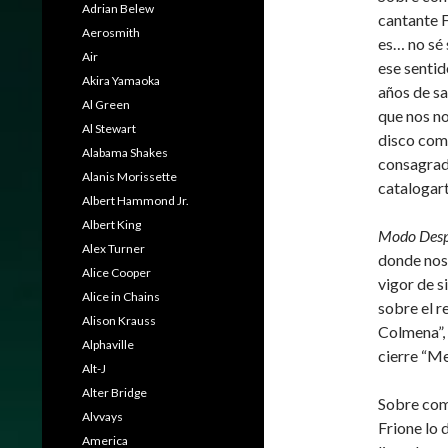
Adrian Belew
cantante F
Aerosmith
es… no sé 
Air
ese sentid
Akira Yamaoka
años de sa
Al Green
que nos no
Al Stewart
disco como
Alabama Shakes
consagrado
Alanis Morissette
catalogart
Albert Hammond Jr.
Albert King
Modo Des
Alex Turner
donde nos
Alice Cooper
vigor de s
Alice in Chains
sobre el r
Alison Krauss
Colmena”, 
Alphaville
cierre “Me
Alt-J
Alter Bridge
Sobre como
Alvvays
Frione lo 
America