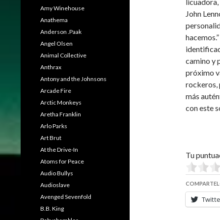
licuadora
Amy Winehouse
John Lenno
Anathema
personalid
Anderson .Paak
hacemos.”
Angel Olsen
identifica
Animal Collective
camino y p
Anthrax
próximo va
Antony and the Johnsons
rockeros, 
Arcade Fire
más autén
Arctic Monkeys
con este s
Aretha Franklin
Arlo Parks
Art Brut
At the Drive-In
Tu puntua
Atoms for Peace
Audio Bullys
COMPARTEL
Audioslave
Avenged Sevenfold
Twitte
B.B. King