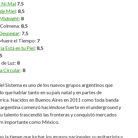
n Ni Mal
7,5
 de Miel
:
8,5
 Midnight
:
8
l Colmena:
8,5
Despegar
:
7,5
uere el Tiempo:
7
a Está en tu Piel
:
8,5
,5
 de Luz:
8
a Circular
:
8
del Sistema es uno de los nuevos grupos argentinos que
o que hablar tanto en su país natal y en partes de
rica. Nacidos en Buenos Aires en 2011 como toda banda
k argentina comenzó haciéndose fuerte en el underground y
su talento trascendió las fronteras y conquistó mercados
m importante como México.
 la tienen que luchar los grupos nacionales su guitarrista y