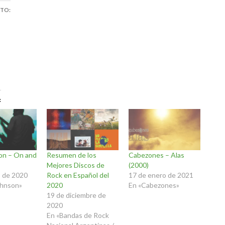
STO:
on – On and
Resumen de los
Cabezones – Alas
Mejores Discos de
(2000)
 de 2020
Rock en Español del
17 de enero de 2021
ohnson»
2020
En «Cabezones»
19 de diciembre de
2020
En «Bandas de Rock