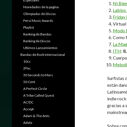
Especiales
Ni Bie
Novedades de la pagina
Labios
Olimpiadas de Discos
Friday
Persi Music Awards
Virtua
Playlist
Modo 
Ranking de Bandas
Como M
Ranking de Discos
La Magi
Ultimos Lanzamientos
ITH
:
8
Bandas de Rock Internacional
Cuerpo
10cc
Melodí
2Pac
30 Seconds to Mars
Surfistas 
50 Cent
están dand
A Perfect Circle
Latinoamé
A Tribe Called Quest
indie roc
AC/DC
gracias a 
Accept
mainstrea
Adam & The Ants
Adele
Sobre como