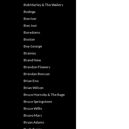
Bob Marley & The Wailers
Bodega
Bon Iver
Bon Jovi
Boredoms
Boston
Boy George
Brainiac
Brand New
Brandon Flowers
Brendan Benson
Brian Eno
Brian Wilson
Bruce Hornsby & The Rage
Bruce Springsteen
Bruce Willis
Bruno Mars
Bryan Adams