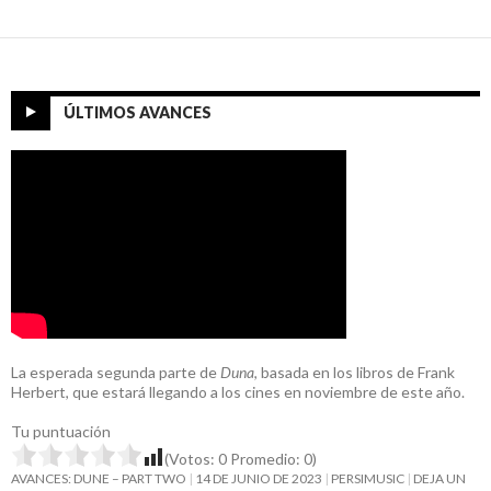
ÚLTIMOS AVANCES
La esperada segunda parte de
Duna
, basada en los libros de Frank
Herbert, que estará llegando a los cines en noviembre de este año.
Tu puntuación
(Votos:
0
Promedio:
0
)
AVANCES: DUNE – PART TWO
14 DE JUNIO DE 2023
PERSIMUSIC
DEJA UN