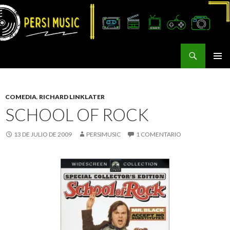
Buscar
Persi Music
SALTAR
MENÚ
AL
PRINCI
CONTENIDO
COMEDIA
,
RICHARD LINKLATER
SCHOOL OF ROCK
13 DE JULIO DE 2009
PERSIMUSIC
1 COMENTARIO