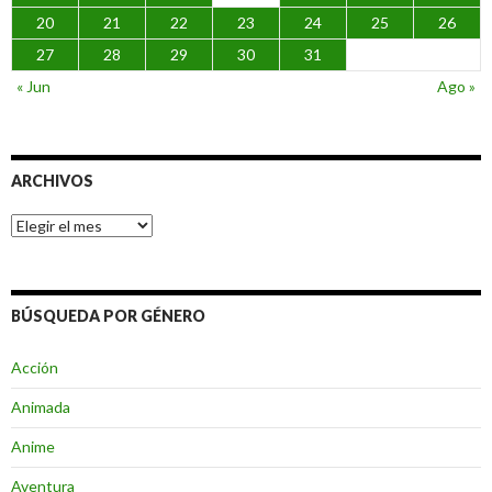
20
21
22
23
24
25
26
27
28
29
30
31
« Jun
Ago »
ARCHIVOS
Archivos
BÚSQUEDA POR GÉNERO
Acción
Animada
Anime
Aventura