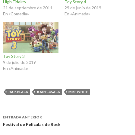
High Fidelity
Toy Story 4
21 de septiembre de 2011
29 de junio de 2019
En «Comedia»
En «Animada»
Toy Story 3
9 de julio de 2019
En «Animada»
JACK BLACK
JOAN CUSACK
MIKE WHITE
Navegación
ENTRADA ANTERIOR
de
Festival de Películas de Rock