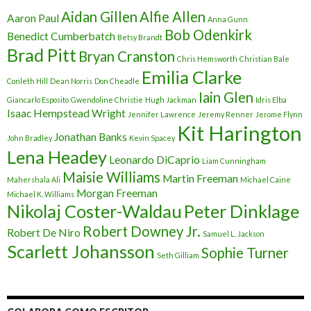
Aidan Gillen
Alfie Allen
Aaron Paul
Anna Gunn
Bob Odenkirk
Benedict Cumberbatch
Betsy Brandt
Brad Pitt
Bryan Cranston
Chris Hemsworth
Christian Bale
Emilia Clarke
Conleth Hill
Dean Norris
Don Cheadle
Iain Glen
Giancarlo Esposito
Gwendoline Christie
Hugh Jackman
Idris Elba
Isaac Hempstead Wright
Jennifer Lawrence
Jeremy Renner
Jerome Flynn
Kit Harington
Jonathan Banks
John Bradley
Kevin Spacey
Lena Headey
Leonardo DiCaprio
Liam Cunningham
Maisie Williams
Martin Freeman
Mahershala Ali
Michael Caine
Morgan Freeman
Michael K. Williams
Nikolaj Coster-Waldau
Peter Dinklage
Robert Downey Jr.
Robert De Niro
Samuel L. Jackson
Scarlett Johansson
Sophie Turner
Seth Gilliam