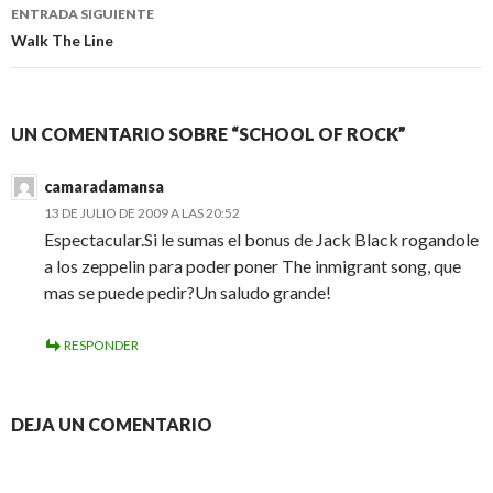
entradas
ENTRADA SIGUIENTE
Walk The Line
UN COMENTARIO SOBRE “SCHOOL OF ROCK”
camaradamansa
13 DE JULIO DE 2009 A LAS 20:52
Espectacular.Si le sumas el bonus de Jack Black rogandole
a los zeppelin para poder poner The inmigrant song, que
mas se puede pedir?Un saludo grande!
RESPONDER
DEJA UN COMENTARIO