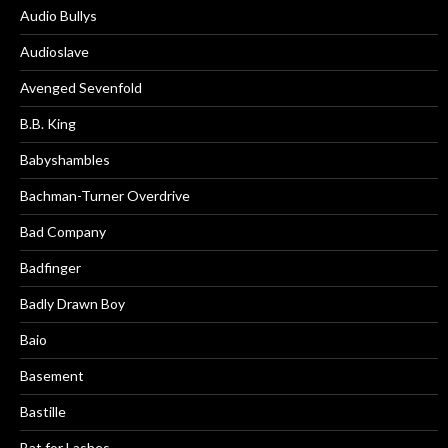
Audio Bullys
Audioslave
Avenged Sevenfold
B.B. King
Babyshambles
Bachman-Turner Overdrive
Bad Company
Badfinger
Badly Drawn Boy
Baio
Basement
Bastille
Bat for Lashes