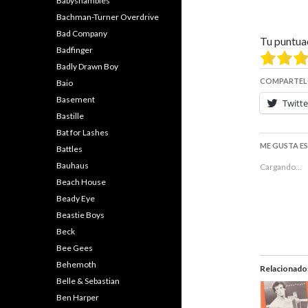
Babyshambles
Bachman-Turner Overdrive
Bad Company
Tu puntua
Badfinger
Badly Drawn Boy
COMPARTEL
Baio
Basement
Twitte
Bastille
Bat for Lashes
ME GUSTA E
Battles
Bauhaus
Cargando...
Beach House
Beady Eye
Beastie Boys
Beck
Bee Gees
Behemoth
Relacionado
Belle & Sebastian
Ben Harper