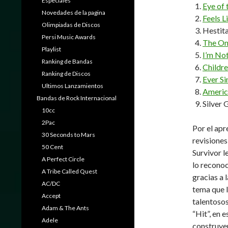
Especiales
Eye of 
Novedades de la pagina
Feels L
Olimpiadas de Discos
Hestit
Persi Music Awards
The On
Playlist
I’m No
Ranking de Bandas
Childre
Ranking de Discos
Ever S
Ultimos Lanzamientos
Americ
Bandas de Rock Internacional
Silver G
10cc
2Pac
Por el apr
30 Seconds to Mars
revisiones
50 Cent
Survivor l
A Perfect Circle
lo reconoc
A Tribe Called Quest
gracias a 
AC/DC
tema que l
Accept
talentosos
Adam & The Ants
“Hit”, en 
Adele
construye