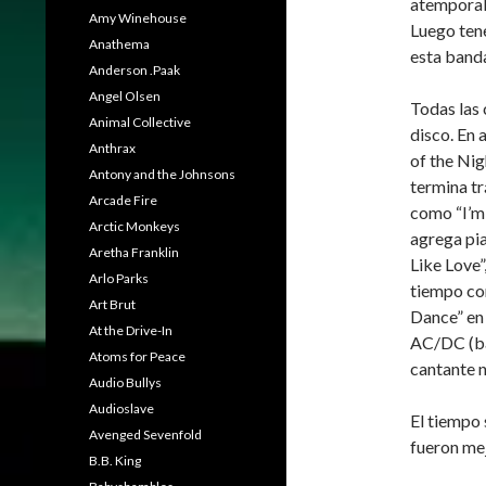
atemporal.
Amy Winehouse
Luego ten
Anathema
esta band
Anderson .Paak
Angel Olsen
Todas las 
Animal Collective
disco. En 
Anthrax
of the Nigh
Antony and the Johnsons
termina t
Arcade Fire
como “I’m
Arctic Monkeys
agrega pia
Aretha Franklin
Like Love”
Arlo Parks
tiempo co
Art Brut
Dance” en 
At the Drive-In
AC/DC (bah
Atoms for Peace
cantante n
Audio Bullys
Audioslave
El tiempo 
Avenged Sevenfold
fueron me
B.B. King