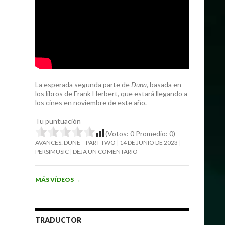
La esperada segunda parte de
Duna
, basada en
los libros de Frank Herbert, que estará llegando a
los cines en noviembre de este año.
Tu puntuación
(Votos:
0
Promedio:
0
)
AVANCES: DUNE – PART TWO
14 DE JUNIO DE 2023
PERSIMUSIC
DEJA UN COMENTARIO
MÁS VÍDEOS
→
TRADUCTOR