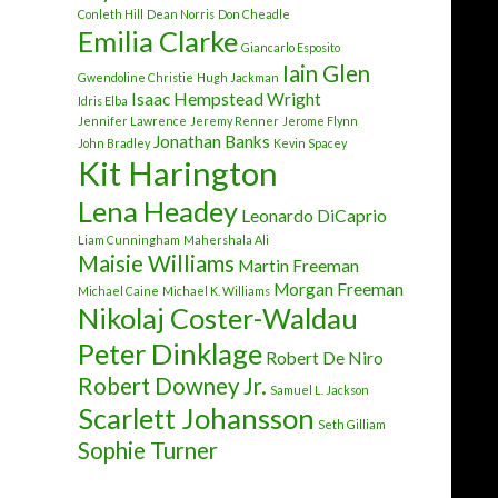
Conleth Hill
Dean Norris
Don Cheadle
Emilia Clarke
Giancarlo Esposito
Iain Glen
Gwendoline Christie
Hugh Jackman
Isaac Hempstead Wright
Idris Elba
Jennifer Lawrence
Jeremy Renner
Jerome Flynn
Jonathan Banks
John Bradley
Kevin Spacey
Kit Harington
Lena Headey
Leonardo DiCaprio
Liam Cunningham
Mahershala Ali
Maisie Williams
Martin Freeman
Morgan Freeman
Michael Caine
Michael K. Williams
Nikolaj Coster-Waldau
Peter Dinklage
Robert De Niro
Robert Downey Jr.
Samuel L. Jackson
Scarlett Johansson
Seth Gilliam
Sophie Turner