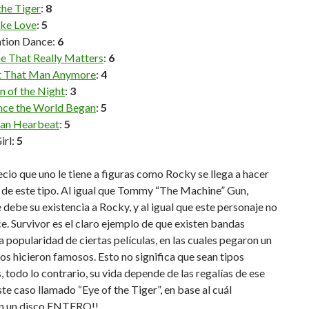
the Tiger
:
8
ike Love
:
5
ation Dance:
6
e That Really Matters
:
6
t That Man Anymore
:
4
n of the Night
:
3
ince the World Began
:
5
an Hearbeat
:
5
irl:
5
ecio que uno le tiene a figuras como Rocky se llega a hacer
 de este tipo. Al igual que Tommy “The Machine” Gun,
e debe su existencia a Rocky, y al igual que este personaje no
e. Survivor es el claro ejemplo de que existen bandas
la popularidad de ciertas películas, en las cuales pegaron un
os hicieron famosos. Esto no significa que sean tipos
, todo lo contrario, su vida depende de las regalías de ese
este caso llamado “Eye of the Tiger”, en base al cuál
n un disco ENTERO!!