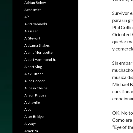
Adrian Belew
Aerosmith
Survivor e
Air
para un gr
Akira Yamaoka
Phil Colli
Al Green
Oriented R
Al Stewart
quedar mal
Alabama Shakes
y comercia
Alanis Morissette
Albert Hammond Jr.
Sin embarg
Albert King
muchacho 
Alex Turner
música di
Alice Cooper
Michael Bo
Alice in Chains
cuestiona
Alison Krauss
emocionant
Alphaville
Alt-J
OK. No tod
Alter Bridge
Como era d
Alvvays
“Eye of th
America