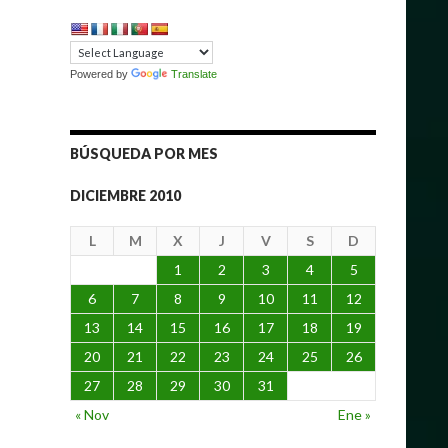
Powered by
Translate
BÚSQUEDA POR MES
DICIEMBRE 2010
L
M
X
J
V
S
D
1
2
3
4
5
6
7
8
9
10
11
12
13
14
15
16
17
18
19
20
21
22
23
24
25
26
27
28
29
30
31
« Nov
Ene »