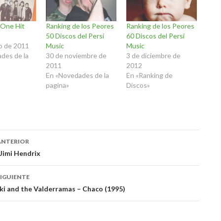
 One Hit
Ranking de los Peores
Ranking de los Peores
50 Discos del Persi
60 Discos del Persi
o de 2011
Music
Music
des de la
30 de noviembre de
3 de diciembre de
2011
2012
En «Novedades de la
En «Ranking de
pagina»
Discos»
ación
ANTERIOR
 Jimi Hendrix
das
IGUIENTE
aki and the Valderramas – Chaco (1995)