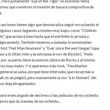
 Pero justamente “Eye of the Tiger” es el primer tema.
emos que comernos el montón de basura compositiva de
a.
canciones tienen algo que desmoraliza seguir escuchando el
algunos casos llegando a niveles muy bajos como “Children
t”, que arranca bien hasta que el estribillo lo arruina y
rágicamente. También tenemos a baladas irremontables
 Not That Man Anymore” y “Ever since the worl began” (que
no a lo Elton John y la estropea la voz de Bickler). “Feels
, por su parte, tiene la esencia clásica de Rocky y al mismo
ros muy malos. Y si queremos más rock, “Hestitation
general se salva, porque tiene intervalos que recuerdan a
, es un plagio), pero nuevamente la voz “a lo Stewart” del
os deja atragantados.
será el encargado de decirnos si las películas de los ochenta
jores que las bandas de los ochenta…