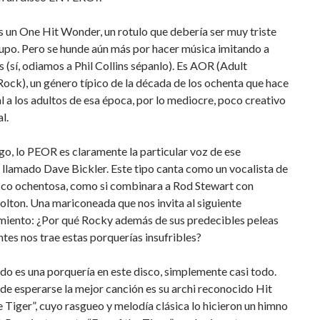
s un One Hit Wonder, un rotulo que debería ser muy triste
upo. Pero se hunde aún más por hacer música imitando a
ns (sí, odiamos a Phil Collins sépanlo). Es AOR (Adult
ock), un género típico de la década de los ochenta que hace
 a los adultos de esa época, por lo mediocre, poco creativo
l.
o, lo PEOR es claramente la particular voz de ese
llamado Dave Bickler. Este tipo canta como un vocalista de
sco ochentosa, como si combinara a Rod Stewart con
lton. Una mariconeada que nos invita al siguiente
miento: ¿Por qué Rocky además de sus predecibles peleas
es nos trae estas porquerías insufribles?
o es una porquería en este disco, simplemente casi todo.
e esperarse la mejor canción es su archi reconocido Hit
e Tiger”, cuyo rasgueo y melodía clásica lo hicieron un himno