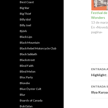
Best Coast
Big Star
Festival de
Big Thief
Wonders
Billy Idol
13 de marz
Billy Joel
En «Noveda
Björk
pagina»
Black Lips
Black Mountain
Black Rebel Motorcycle Club
Black Sabbath
Blackstreet
Naveg
Blind Faith
ENTRADA 
Blind Melon
de
Highlight:
Bloc Party
entra
Blondie
ENTRADA S
Blue Öyster Cult
Illya Kury
Blur
Boards of Canada
Bob Dylan