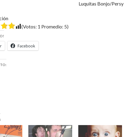
Luquitas Bonjo/Persy
ción
(Votos:
1
Promedio:
5
)
O!
r
Facebook
STO: