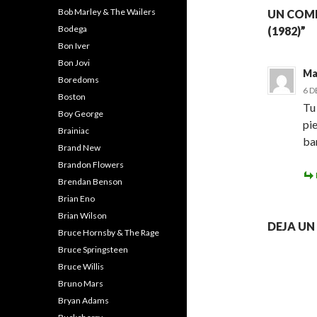
Bob Marley & The Wailers
UN COME
Bodega
(1982)”
Bon Iver
Bon Jovi
Ma
Boredoms
6 D
Boston
Tu 
Boy George
pi
Brainiac
ba
Brand New
Brandon Flowers
Brendan Benson
Brian Eno
Brian Wilson
DEJA U
Bruce Hornsby & The Rage
Bruce Springsteen
Bruce Willis
Bruno Mars
Bryan Adams