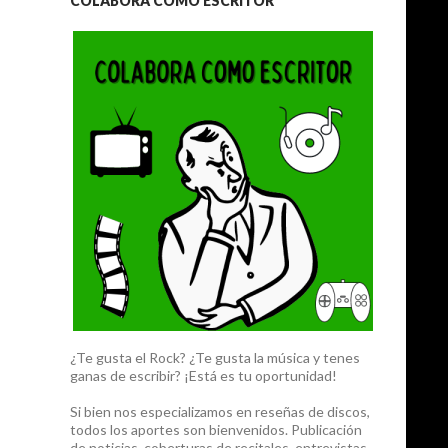
COLABORA COMO ESCRITOR
¿Te gusta el Rock? ¿Te gusta la música y tenes
ganas de escribir? ¡Está es tu oportunidad!
Si bien nos especializamos en reseñas de discos,
todos los aportes son bienvenidos. Publicación
de noticias, coberturas de recitales, entrevistas,