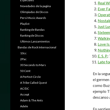
Especiales
Real W
Novedades de la pagina
Ever Fa
Olimpiadas de Discos
Operat
Persi Music Awards
Nostal
Playlist
Just Lu
Ranking de Bandas
Sixtee
Ranking de Discos
Walkin
Ultimos Lanzamientos
Love Is
Bandas de Rock Internacional
Nothin
10cc
E. S. P.
:
2Pac
Late fo
30 Seconds to Mars
50 Cent
En la segu
A Perfect Circle
el germen 
A Tribe Called Quest
como Buzz
AC/DC
ejemplo Th
Accept
descanso 
Adam & The Ants
Adele
En septie