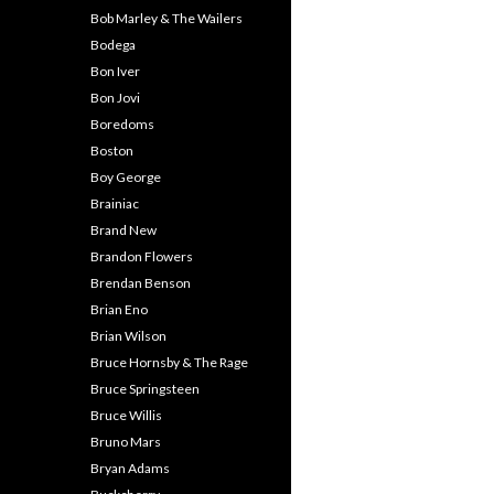
Bob Marley & The Wailers
Bodega
Bon Iver
Bon Jovi
Boredoms
Boston
Boy George
Brainiac
Brand New
Brandon Flowers
Brendan Benson
Brian Eno
Brian Wilson
Bruce Hornsby & The Rage
Bruce Springsteen
Bruce Willis
Bruno Mars
Bryan Adams