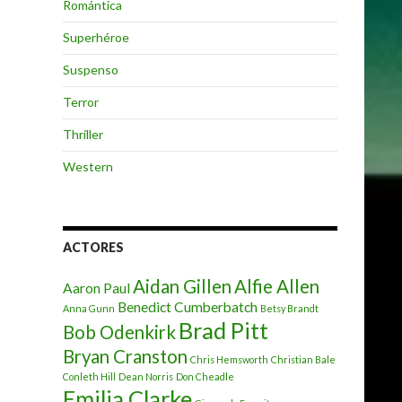
Romántica
Superhéroe
Suspenso
Terror
Thriller
Western
ACTORES
Aidan Gillen
Alfie Allen
Aaron Paul
Benedict Cumberbatch
Anna Gunn
Betsy Brandt
Brad Pitt
Bob Odenkirk
Bryan Cranston
Chris Hemsworth
Christian Bale
Conleth Hill
Dean Norris
Don Cheadle
Emilia Clarke