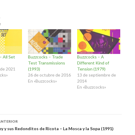
 All Set
Buzzcocks – Trade
Buzzcocks – A
Test Transmissions
Different Kind of
 de 2021
(1993)
Tension (1979)
cks»
26 de octubre de 2016
13 de septiembre de
En «Buzzcocks»
2014
En «Buzzcocks»
ación
ANTERIOR
ey y sus Redonditos de Ricota – La Mosca y la Sopa (1991)