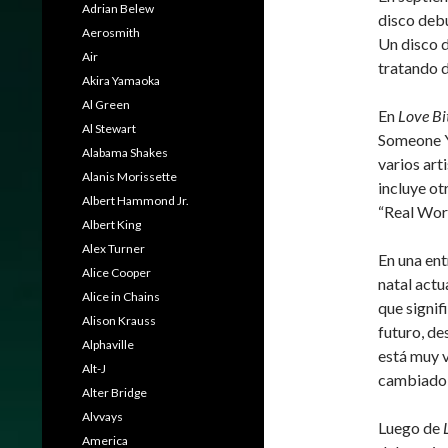
Adrian Belew
disco deb
Aerosmith
Un disco 
Air
tratando d
Akira Yamaoka
Al Green
En
Love Bi
Al Stewart
Someone Y
Alabama Shakes
varios art
Alanis Morissette
incluye o
Albert Hammond Jr.
“Real Worl
Albert King
Alex Turner
En una ent
Alice Cooper
natal actu
Alice in Chains
que signif
Alison Krauss
futuro, de
Alphaville
está muy v
Alt-J
cambiado 
Alter Bridge
Alvvays
Luego de
America