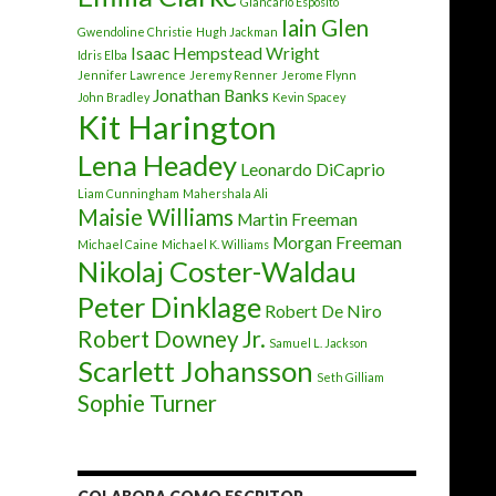
Giancarlo Esposito
Iain Glen
Gwendoline Christie
Hugh Jackman
Isaac Hempstead Wright
Idris Elba
Jennifer Lawrence
Jeremy Renner
Jerome Flynn
Jonathan Banks
John Bradley
Kevin Spacey
Kit Harington
Lena Headey
Leonardo DiCaprio
Liam Cunningham
Mahershala Ali
Maisie Williams
Martin Freeman
Morgan Freeman
Michael Caine
Michael K. Williams
Nikolaj Coster-Waldau
Peter Dinklage
Robert De Niro
Robert Downey Jr.
Samuel L. Jackson
Scarlett Johansson
Seth Gilliam
Sophie Turner