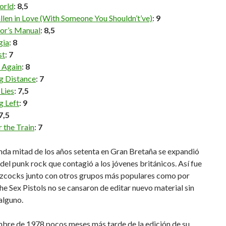
orld
:
8,5
llen in Love (With Someone You Shouldn’t’ve)
:
9
or’s Manual
:
8,5
gia
:
8
st
:
7
n Again
:
8
g Distance
:
7
 Lies
:
7,5
g Left
:
9
7,5
r the Train
:
7
nda mitad de los años setenta en Gran Bretaña se expandió
del punk rock que contagió a los jóvenes británicos. Así fue
cocks junto con otros grupos más populares como por
e Sex Pistols no se cansaron de editar nuevo material sin
alguno.
mbre de 1978 pocos meses más tarde de la edición de su