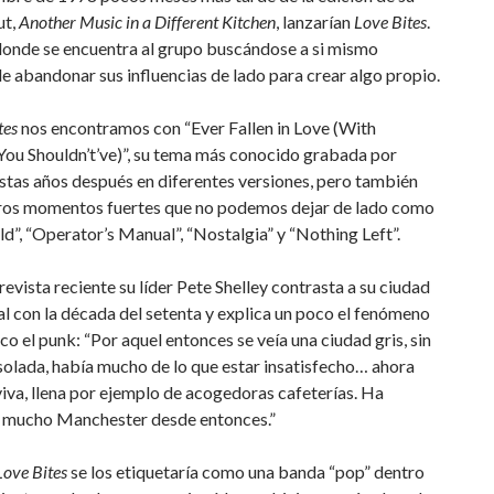
ut,
Another Music in a Different Kitchen
, lanzarían
Love Bites
.
donde se encuentra al grupo buscándose a si mismo
e abandonar sus influencias de lado para crear algo propio.
tes
nos encontramos con “Ever Fallen in Love (With
ou Shouldn’t’ve)”, su tema más conocido grabada por
istas años después en diferentes versiones, pero también
tros momentos fuertes que no podemos dejar de lado como
d”, “Operator’s Manual”, “Nostalgia” y “Nothing Left”.
revista reciente su líder Pete Shelley contrasta a su ciudad
al con la década del setenta y explica un poco el fenómeno
ico el punk: “Por aquel entonces se veía una ciudad gris, sin
solada, había mucho de lo que estar insatisfecho… ahora
iva, llena por ejemplo de acogedoras cafeterías. Ha
mucho Manchester desde entonces.”
Love Bites
se los etiquetaría como una banda “pop” dentro