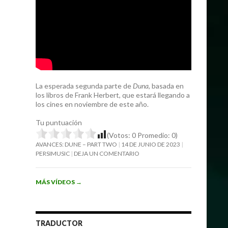
La esperada segunda parte de
Duna
, basada en
los libros de Frank Herbert, que estará llegando a
los cines en noviembre de este año.
Tu puntuación
(Votos:
0
Promedio:
0
)
AVANCES: DUNE – PART TWO
14 DE JUNIO DE 2023
PERSIMUSIC
DEJA UN COMENTARIO
MÁS VÍDEOS
→
TRADUCTOR