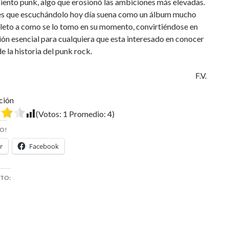
iento punk, algo que erosionó las ambiciones más elevadas.
 es que escuchándolo hoy día suena como un álbum mucho
eto a como se lo tomo en su momento, convirtiéndose en
ión esencial para cualquiera que esta interesado en conocer
e la historia del punk rock.
F.V.
ción
(Votos:
1
Promedio:
4
)
O!
r
Facebook
STO: