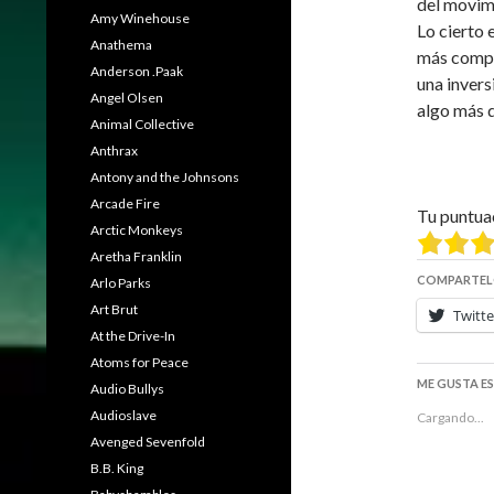
del movim
Amy Winehouse
Lo cierto
Anathema
más compl
Anderson .Paak
una invers
Angel Olsen
algo más d
Animal Collective
Anthrax
Antony and the Johnsons
Arcade Fire
Tu puntua
Arctic Monkeys
Aretha Franklin
COMPARTEL
Arlo Parks
Art Brut
Twitte
At the Drive-In
Atoms for Peace
ME GUSTA E
Audio Bullys
Audioslave
Cargando...
Avenged Sevenfold
B.B. King