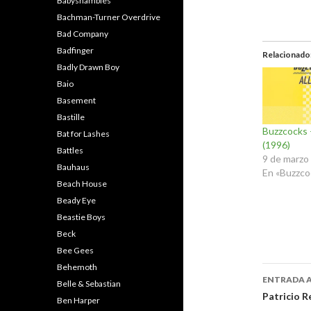
Babyshambles
Bachman-Turner Overdrive
Bad Company
Badfinger
Relacionado
Badly Drawn Boy
Baio
Basement
Bastille
Buzzcocks –
Bat for Lashes
(1996)
Battles
9 de marzo
Bauhaus
En «Buzzco
Beach House
Beady Eye
Beastie Boys
Beck
Bee Gees
Behemoth
Naveg
ENTRADA 
Belle & Sebastian
de
Patricio R
Ben Harper