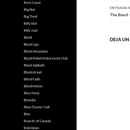
entra
Best Coast
ENTRADA S
Big Star
The Band –
Big Thief
Billy Idol
Billy Joel
Björk
DEJA U
Black Lips
Black Mountain
Black Rebel Motorcycle Club
Black Sabbath
Blackstreet
Blind Faith
Blind Melon
Bloc Party
Blondie
Blue Öyster Cult
Blur
Boards of Canada
Bob Dylan