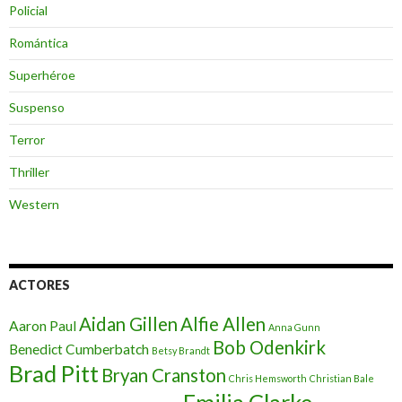
Policial
Romántica
Superhéroe
Suspenso
Terror
Thriller
Western
ACTORES
Aidan Gillen
Alfie Allen
Aaron Paul
Anna Gunn
Bob Odenkirk
Benedict Cumberbatch
Betsy Brandt
Brad Pitt
Bryan Cranston
Chris Hemsworth
Christian Bale
Emilia Clarke