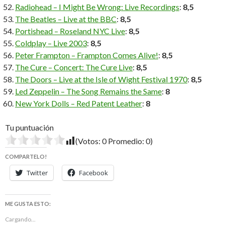
Radiohead – I Might Be Wrong: Live Recordings
:
8,5
The Beatles – Live at the BBC
:
8,5
Portishead – Roseland NYC Live
:
8,5
Coldplay – Live 2003
:
8,5
Peter Frampton – Frampton Comes Alive!
:
8,5
The Cure – Concert: The Cure Live
:
8,5
The Doors – Live at the Isle of Wight Festival 1970
:
8,5
Led Zeppelin – The Song Remains the Same
:
8
New York Dolls – Red Patent Leather
:
8
Tu puntuación
(Votos:
0
Promedio:
0
)
COMPARTELO!
Twitter
Facebook
ME GUSTA ESTO:
Cargando...