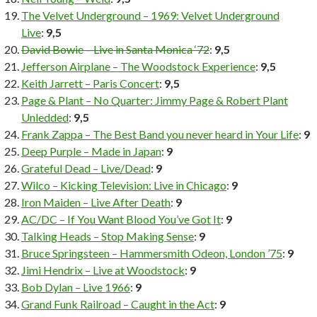
The Velvet Underground – 1969: Velvet Underground
Live
:
9,5
David Bowie – Live in Santa Monica ‘72
:
9,5
Jefferson Airplane – The Woodstock Experience
:
9,5
Keith Jarrett – Paris Concert
:
9,5
Page & Plant – No Quarter: Jimmy Page & Robert Plant
Unledded
:
9,5
Frank Zappa – The Best Band you never heard in Your Life
:
9
Deep Purple – Made in Japan
:
9
Grateful Dead – Live/Dead
:
9
Wilco – Kicking Television: Live in Chicago
:
9
Iron Maiden – Live After Death
:
9
AC/DC – If You Want Blood You’ve Got It
:
9
Talking Heads – Stop Making Sense
:
9
Bruce Springsteen – Hammersmith Odeon, London ’75
:
9
Jimi Hendrix – Live at Woodstock
:
9
Bob Dylan – Live 1966
:
9
Grand Funk Railroad – Caught in the Act
:
9