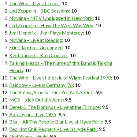
The Who – Live at Leeds
:
10
Led Zeppelin – BBC Sessions
:
10
Nirvana – MTV Unplugged in New York
:
10
Led Zeppelin – How The West Was Won
:
10
Jimi Hendrix – Jimi Plays Monterey
:
10
Nirvana – Live at Reading
:
10
Eric Clapton – Unplugged
:
10
Keith Jarrett – Köln Concert
:
10
Talking Heads – The Name of this Band is Talking
Heads
:
10
The Who – Live at the Isle of Wight Festival 1970
:
10
Rainbow – Live in Germany ’76
:
10
The Rolling Stones – Get Yer Ya Ya’s Out!
:
9,5
MC5 – Kick Out the Jams
:
9,5
Derek & The Dominos – Live at the Fillmore
:
9,5
Bob Dylan – Live 1975
:
9,5
Blur – All The People: Blur Live at Hyde Park
:
9,5
Red Hot Chili Peppers – Live in Hyde Park
:
9,5
Neil Young – Weld
:
9,5