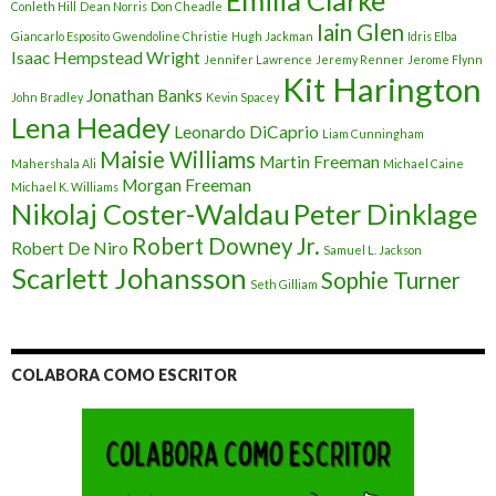
Conleth Hill
Dean Norris
Don Cheadle
Iain Glen
Giancarlo Esposito
Gwendoline Christie
Hugh Jackman
Idris Elba
Isaac Hempstead Wright
Jennifer Lawrence
Jeremy Renner
Jerome Flynn
Kit Harington
Jonathan Banks
John Bradley
Kevin Spacey
Lena Headey
Leonardo DiCaprio
Liam Cunningham
Maisie Williams
Martin Freeman
Mahershala Ali
Michael Caine
Morgan Freeman
Michael K. Williams
Nikolaj Coster-Waldau
Peter Dinklage
Robert Downey Jr.
Robert De Niro
Samuel L. Jackson
Scarlett Johansson
Sophie Turner
Seth Gilliam
COLABORA COMO ESCRITOR