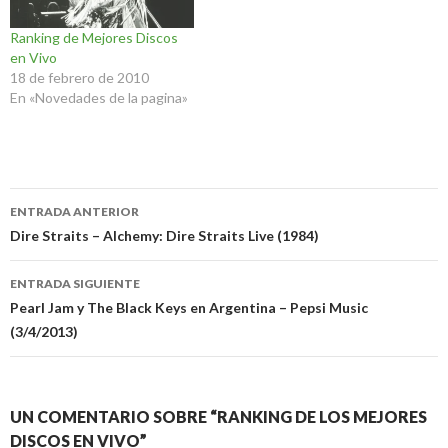
– Estrelicia MTV
Unplugged (1997): 9,5…
Ranking de Mejores Discos
en Vivo
18 de febrero de 2010
En «Novedades de la pagina»
Navegación
ENTRADA ANTERIOR
de
Dire Straits – Alchemy: Dire Straits Live (1984)
entradas
ENTRADA SIGUIENTE
Pearl Jam y The Black Keys en Argentina – Pepsi Music
(3/4/2013)
UN COMENTARIO SOBRE “RANKING DE LOS MEJORES
DISCOS EN VIVO”