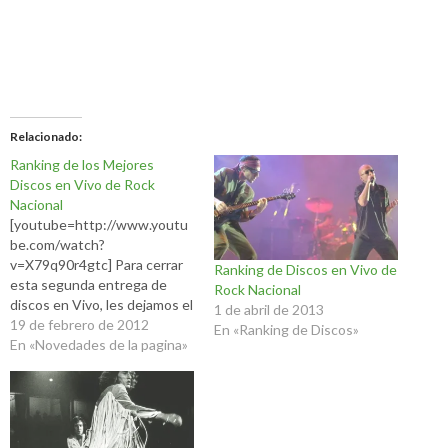
Relacionado
Ranking de los Mejores
Discos en Vivo de Rock
Nacional
[youtube=http://www.youtu
be.com/watch?
v=X79q90r4gtc] Para cerrar
Ranking de Discos en Vivo de
esta segunda entrega de
Rock Nacional
discos en Vivo, les dejamos el
1 de abril de 2013
ranking actualizado con los
19 de febrero de 2012
En «Ranking de Discos»
mejores 10 discos en vivo de
En «Novedades de la pagina»
rock nacional que se
postearon hasta ahora en el
Persi Musica. Ranking de
Discos en Vivo de Persi
Musica: Luis Alberto Spinetta