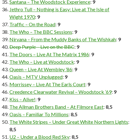
Santana – The Woodstock Experience
:
9
Jethro Tull – Nothing is Easy: Live at The Isle of
Wight 1970
:
9
Traffic – On the Road
:
9
The Who – The BBC Sessions
:
9
Nirvana – From the Muddy Banks of The Wishkah
:
9
Deep Purple – Live on the BBC
:
9
The Doors – Live At The Matrix 1986
:
9
The Who – Live at Woodstock
:
9
Queen – Live At Wembley ’86
:
9
Oasis – MTV Unplugged
:
9
Morrissey – Live At The Earls Court
:
9
Creedence Clearwater Revival – Woodstock ’69
:
9
Kiss – Alive!
:
9
The Allman Brothers Band – At Filmore East
:
8,5
Oasis – Familiar To Millions
:
8,5
The White Stripes – Under Great White Northern Lights
:
8,5
U2 – Under a Blood Red Sky
:
8,5