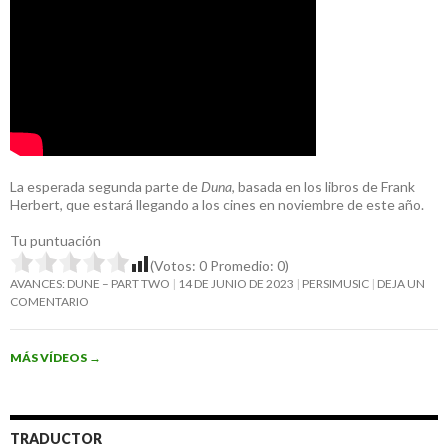
La esperada segunda parte de
Duna
, basada en los libros de Frank
Herbert, que estará llegando a los cines en noviembre de este año.
Tu puntuación
(Votos:
0
Promedio:
0
)
AVANCES: DUNE – PART TWO
14 DE JUNIO DE 2023
PERSIMUSIC
DEJA UN
COMENTARIO
MÁS VÍDEOS
→
TRADUCTOR