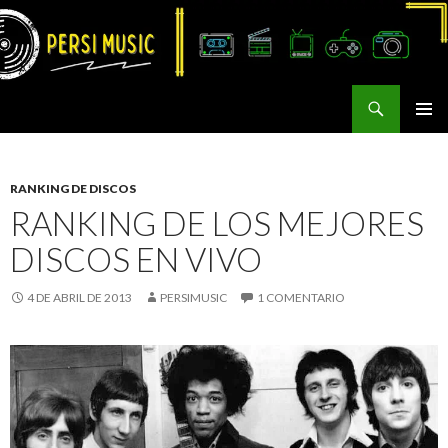
Buscar
Persi Music
SALTAR
MENÚ
AL
PRINCI
CONTENIDO
RANKING DE DISCOS
RANKING DE LOS MEJORES
DISCOS EN VIVO
4 DE ABRIL DE 2013
PERSIMUSIC
1 COMENTARIO