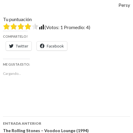
Persy
Tu puntuación
(Votos:
1
Promedio:
4
)
COMPARTELO!
Twitter
Facebook
ME GUSTA ESTO:
Cargando...
Navegación
ENTRADA ANTERIOR
de
The Rolling Stones – Voodoo Lounge (1994)