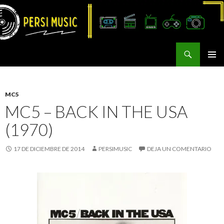
Buscar
Persi Music
SALTAR
MENÚ
AL
PRINCI
CONTENIDO
MC5
MC5 – BACK IN THE USA
(1970)
17 DE DICIEMBRE DE 2014
PERSIMUSIC
DEJA UN COMENTARIO