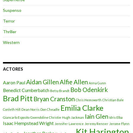
Suspenso
Terror
Thriller
Western
ACTORES
Aidan Gillen
Alfie Allen
Aaron Paul
Anna Gunn
Bob Odenkirk
Benedict Cumberbatch
Betsy Brandt
Brad Pitt
Bryan Cranston
Chris Hemsworth
Christian Bale
Emilia Clarke
Conleth Hill
Dean Norris
Don Cheadle
Iain Glen
Giancarlo Esposito
Gwendoline Christie
Hugh Jackman
Idris Elba
Isaac Hempstead Wright
Jennifer Lawrence
Jeremy Renner
Jerome Flynn
Kit Harington