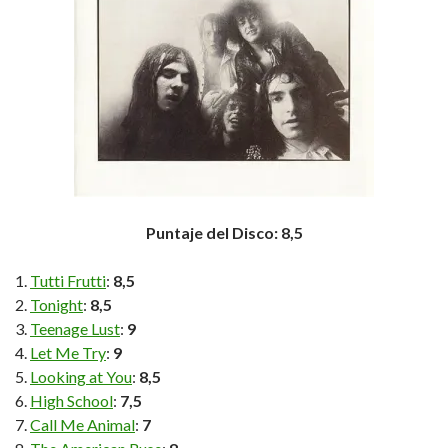
Puntaje del Disco: 8,5
Tutti Frutti
:
8,5
Tonight
:
8,5
Teenage Lust
:
9
Let Me Try
:
9
Looking at You
:
8,5
High School
:
7,5
Call Me Animal
:
7