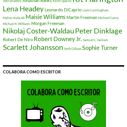
Jonathan Banks
John Bradley
Kevin Spacey
Lena Headey
Leonardo DiCaprio
Liam Cunningham
Maisie Williams
Martin Freeman
Mahershala Ali
Michael Caine
Morgan Freeman
Michael K. Williams
Nikolaj Coster-Waldau
Peter Dinklage
Robert Downey Jr.
Robert De Niro
Samuel L. Jackson
Scarlett Johansson
Sophie Turner
Seth Gilliam
COLABORA COMO ESCRITOR