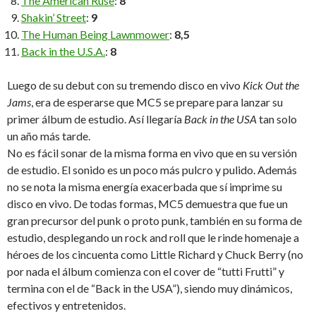
The American Ruse
:
8
Shakin’ Street
:
9
The Human Being Lawnmower
:
8,5
Back in the U.S.A.
:
8
Luego de su debut con su tremendo disco en vivo
Kick Out the
Jams
, era de esperarse que MC5 se prepare para lanzar su
primer álbum de estudio. Así llegaría
Back in the USA
tan solo
un año más tarde.
No es fácil sonar de la misma forma en vivo que en su versión
de estudio. El sonido es un poco más pulcro y pulido. Además
no se nota la misma energía exacerbada que sí imprime su
disco en vivo. De todas formas, MC5 demuestra que fue un
gran precursor del punk o proto punk, también en su forma de
estudio, desplegando un rock and roll que le rinde homenaje a
héroes de los cincuenta como Little Richard y Chuck Berry (no
por nada el álbum comienza con el cover de “tutti Frutti” y
termina con el de “Back in the USA”), siendo muy dinámicos,
efectivos y entretenidos.