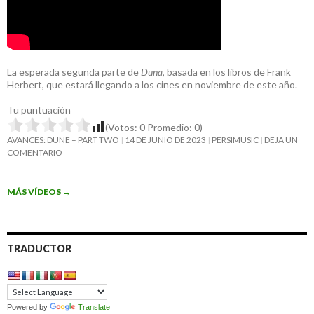
La esperada segunda parte de
Duna
, basada en los libros de Frank
Herbert, que estará llegando a los cines en noviembre de este año.
Tu puntuación
(Votos:
0
Promedio:
0
)
AVANCES: DUNE – PART TWO
14 DE JUNIO DE 2023
PERSIMUSIC
DEJA UN
COMENTARIO
MÁS VÍDEOS
→
TRADUCTOR
Powered by
Translate