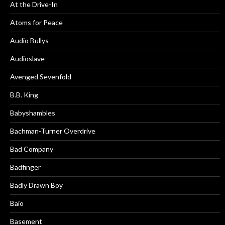
At the Drive-In
Atoms for Peace
Audio Bullys
Audioslave
Avenged Sevenfold
B.B. King
Babyshambles
Bachman-Turner Overdrive
Bad Company
Badfinger
Badly Drawn Boy
Baio
Basement