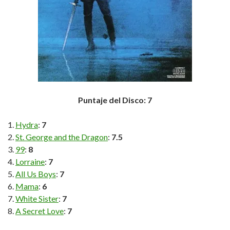
Puntaje del Disco: 7
Hydra
:
7
St. George and the Dragon
:
7.5
99
:
8
Lorraine
:
7
All Us Boys
:
7
Mama
:
6
White Sister
:
7
A Secret Love
:
7