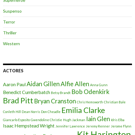
Superhéroe
Suspenso
Terror
Thriller
Western
ACTORES
Aidan Gillen
Alfie Allen
Aaron Paul
Anna Gunn
Bob Odenkirk
Benedict Cumberbatch
Betsy Brandt
Brad Pitt
Bryan Cranston
Chris Hemsworth
Christian Bale
Emilia Clarke
Conleth Hill
Dean Norris
Don Cheadle
Iain Glen
Giancarlo Esposito
Gwendoline Christie
Hugh Jackman
Idris Elba
Isaac Hempstead Wright
Jennifer Lawrence
Jeremy Renner
Jerome Flynn
Kit Harington