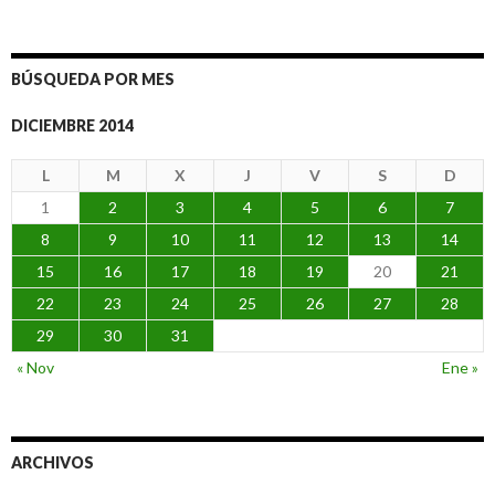
BÚSQUEDA POR MES
DICIEMBRE 2014
L
M
X
J
V
S
D
1
2
3
4
5
6
7
8
9
10
11
12
13
14
15
16
17
18
19
20
21
22
23
24
25
26
27
28
29
30
31
« Nov
Ene »
ARCHIVOS