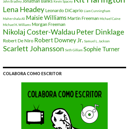
Jonathan Banks
John Bradley
Kevin Spacey
Lena Headey
Leonardo DiCaprio
Liam Cunningham
Maisie Williams
Martin Freeman
Mahershala Ali
Michael Caine
Morgan Freeman
Michael K. Williams
Nikolaj Coster-Waldau
Peter Dinklage
Robert Downey Jr.
Robert De Niro
Samuel L. Jackson
Scarlett Johansson
Sophie Turner
Seth Gilliam
COLABORA COMO ESCRITOR