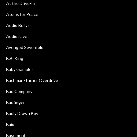
At the Drive-In
Atoms for Peace
Audio Bullys
Audioslave
Avenged Sevenfold
B.B. King
Babyshambles
Bachman-Turner Overdrive
Bad Company
Badfinger
Badly Drawn Boy
Baio
Basement