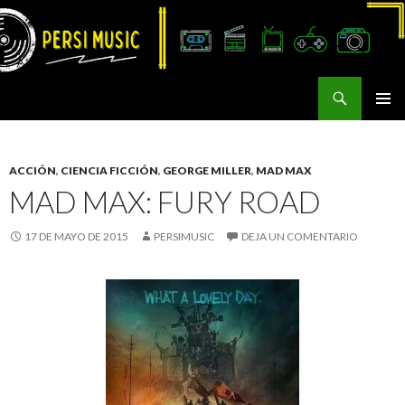
Buscar
Persi Music
SALTAR
MENÚ
AL
PRINCI
CONTENIDO
ACCIÓN
,
CIENCIA FICCIÓN
,
GEORGE MILLER
,
MAD MAX
MAD MAX: FURY ROAD
17 DE MAYO DE 2015
PERSIMUSIC
DEJA UN COMENTARIO