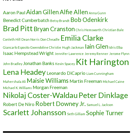
Aidan Gillen
Alfie Allen
Aaron Paul
Anna Gunn
Bob Odenkirk
Benedict Cumberbatch
Betsy Brandt
Brad Pitt
Bryan Cranston
Chris Hemsworth
Christian Bale
Emilia Clarke
Conleth Hill
Dean Norris
Don Cheadle
Iain Glen
Giancarlo Esposito
Gwendoline Christie
Hugh Jackman
Idris Elba
Isaac Hempstead Wright
Jennifer Lawrence
Jeremy Renner
Jerome Flynn
Kit Harington
Jonathan Banks
John Bradley
Kevin Spacey
Lena Headey
Leonardo DiCaprio
Liam Cunningham
Maisie Williams
Martin Freeman
Mahershala Ali
Michael Caine
Morgan Freeman
Michael K. Williams
Nikolaj Coster-Waldau
Peter Dinklage
Robert Downey Jr.
Robert De Niro
Samuel L. Jackson
Scarlett Johansson
Sophie Turner
Seth Gilliam