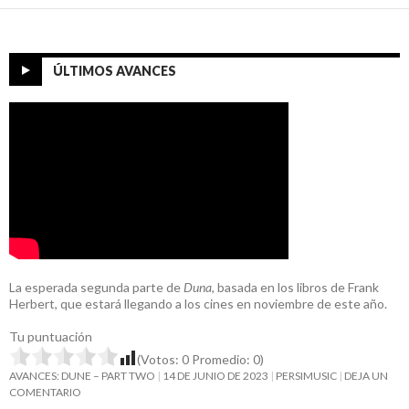
ÚLTIMOS AVANCES
La esperada segunda parte de
Duna
, basada en los libros de Frank
Herbert, que estará llegando a los cines en noviembre de este año.
Tu puntuación
(Votos:
0
Promedio:
0
)
AVANCES: DUNE – PART TWO
14 DE JUNIO DE 2023
PERSIMUSIC
DEJA UN
COMENTARIO