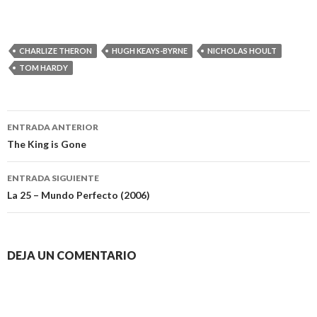
CHARLIZE THERON
HUGH KEAYS-BYRNE
NICHOLAS HOULT
TOM HARDY
Navegación
ENTRADA ANTERIOR
de
The King is Gone
entradas
ENTRADA SIGUIENTE
La 25 – Mundo Perfecto (2006)
DEJA UN COMENTARIO