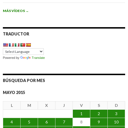
MÁS VÍDEOS
→
TRADUCTOR
Powered by
Translate
BÚSQUEDA POR MES
MAYO 2015
L
M
X
J
V
S
D
1
2
3
4
5
6
7
8
9
10