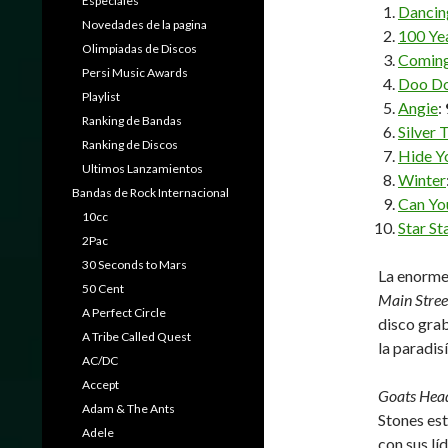
Especiales
Dancin
Novedades de la pagina
100 Ye
Olimpiadas de Discos
Coming
Persi Music Awards
Doo Do
Playlist
Angie
:
Ranking de Bandas
Silver 
Ranking de Discos
Hide Y
Ultimos Lanzamientos
Winter
Bandas de Rock Internacional
Can Yo
10cc
Star St
2Pac
30 Seconds to Mars
La enorme
50 Cent
Main Stre
A Perfect Circle
disco grab
A Tribe Called Quest
la paradis
AC/DC
Accept
Goats Hea
Adam & The Ants
Stones est
Adele
con sus lí