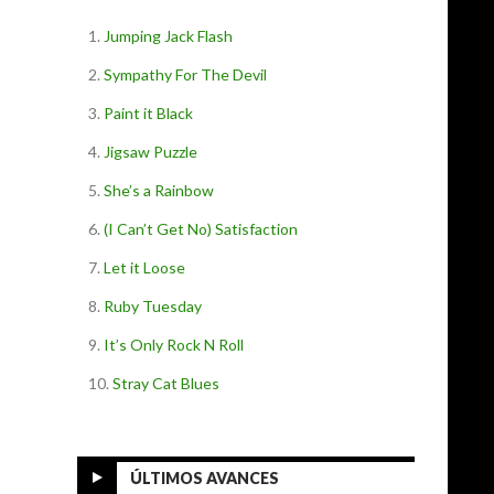
Jumping Jack Flash
Sympathy For The Devil
Paint it Black
Jigsaw Puzzle
She’s a Rainbow
(I Can’t Get No) Satisfaction
Let it Loose
Ruby Tuesday
It’s Only Rock N Roll
Stray Cat Blues
ÚLTIMOS AVANCES