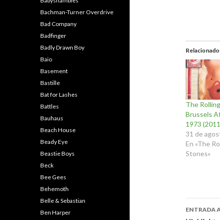
Babyshambles
Bachman-Turner Overdrive
Bad Company
Badfinger
Badly Drawn Boy
Relacionado
Baio
Basement
Bastille
Bat for Lashes
The Rollin
Battles
Brussels Af
Bauhaus
1973 (2011
Beach House
31 de agos
Beady Eye
En «The Rol
Stones»
Beastie Boys
Beck
Bee Gees
Behemoth
Belle & Sebastian
Naveg
ENTRADA 
Ben Harper