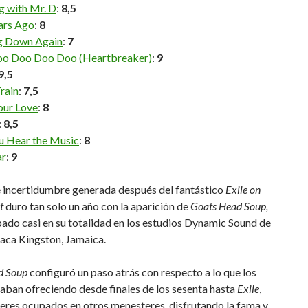
g with Mr. D
:
8,5
ars Ago
:
8
 Down Again
:
7
o Doo Doo Doo (Heartbreaker)
:
9
9,5
Train
:
7,5
our Love
:
8
:
8,5
u Hear the Music
:
8
ar
:
9
 incertidumbre generada después del fantástico
Exile on
et
duro tan solo un año con la aparición de
Goats Head Soup,
ado casi en su totalidad en los estudios Dynamic Sound de
íaca Kingston, Jamaica.
d Soup
configuró un paso atrás con respecto a lo que los
aban ofreciendo desde finales de los sesenta hasta
Exile
,
deres ocupados en otros menesteres, disfrutando la fama y