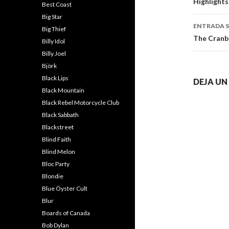
de
Highlights
Best Coast
entra
Big Star
ENTRADA S
Big Thief
The Cranbe
Billy Idol
Billy Joel
Björk
Black Lips
DEJA U
Black Mountain
Black Rebel Motorcycle Club
Black Sabbath
Blackstreet
Blind Faith
Blind Melon
Bloc Party
Blondie
Blue Öyster Cult
Blur
Boards of Canada
Bob Dylan