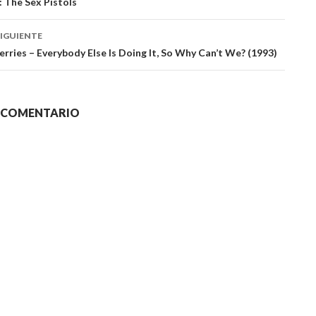
: The Sex Pistols
das
IGUIENTE
rries – Everybody Else Is Doing It, So Why Can’t We? (1993)
N COMENTARIO