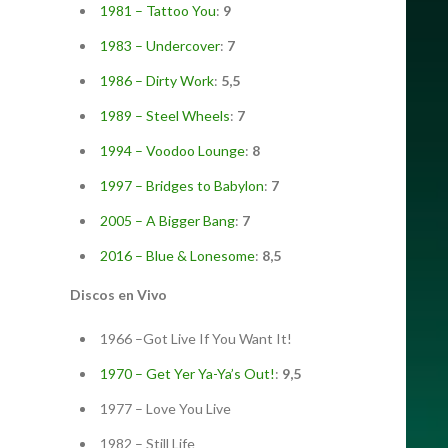
1981 – Tattoo You
:
9
1983 – Undercover
:
7
1986 – Dirty Work
:
5,5
1989 – Steel Wheels
:
7
1994 – Voodoo Lounge
:
8
1997 – Bridges to Babylon
:
7
2005 – A Bigger Bang
:
7
2016 – Blue & Lonesome
:
8,5
Discos en Vivo
1966 –Got Live If You Want It!
1970 – Get Yer Ya-Ya’s Out!
:
9,5
1977 – Love You Live
1982 – Still Life