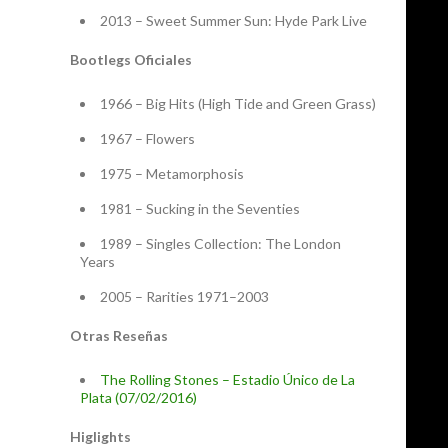
2013 – Sweet Summer Sun: Hyde Park Live
Bootlegs Oficiales
1966 – Big Hits (High Tide and Green Grass)
1967 – Flowers
1975 – Metamorphosis
1981 – Sucking in the Seventies
1989 – Singles Collection: The London
Years
2005 – Rarities 1971–2003
Otras Reseñas
The Rolling Stones – Estadio Único de La
Plata (07/02/2016)
Higlights