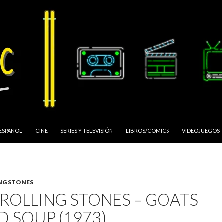
 ESPAÑOL
CINE
SERIES Y TELEVISIÓN
LIBROS/COMICS
VIDEOJUEGOS
NG STONES
 ROLLING STONES – GOATS
D SOUP (1973)