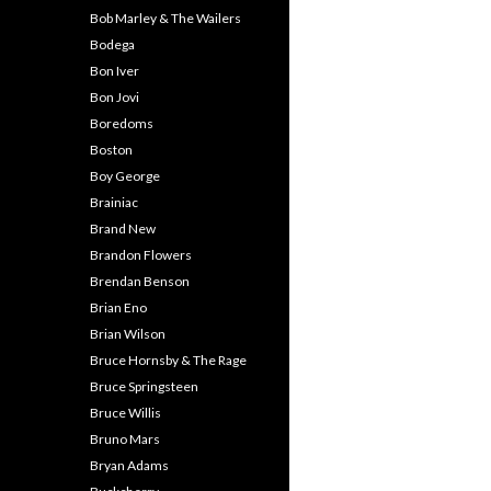
Bob Marley & The Wailers
Bodega
Bon Iver
Bon Jovi
Boredoms
Boston
Boy George
Brainiac
Brand New
Brandon Flowers
Brendan Benson
Brian Eno
Brian Wilson
Bruce Hornsby & The Rage
Bruce Springsteen
Bruce Willis
Bruno Mars
Bryan Adams