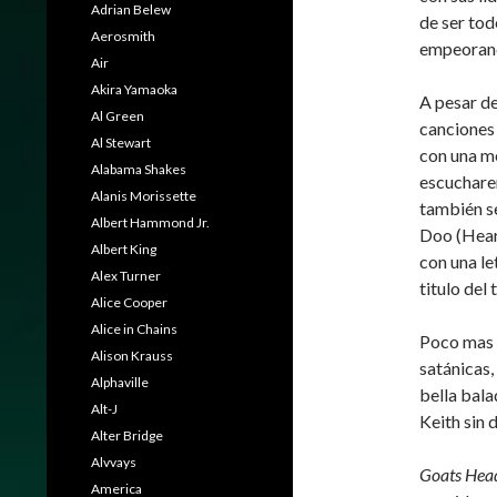
Adrian Belew
de ser tod
Aerosmith
empeorand
Air
Akira Yamaoka
A pesar de
Al Green
canciones
Al Stewart
con una me
Alabama Shakes
escucharem
Alanis Morissette
también s
Albert Hammond Jr.
Doo (Hear
Albert King
con una le
Alex Turner
titulo del
Alice Cooper
Alice in Chains
Poco mas 
Alison Krauss
satánicas,
Alphaville
bella bal
Alt-J
Keith sin 
Alter Bridge
Alvvays
Goats Hea
America