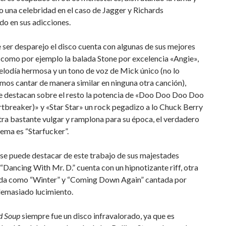
o una celebridad en el caso de Jagger y Richards
o en sus adicciones.
 ser desparejo el disco cuenta con algunas de sus mejores
 como por ejemplo la balada Stone por excelencia «Angie»,
lodía hermosa y un tono de voz de Mick único (no lo
os cantar de manera similar en ninguna otra canción),
e destacan sobre el resto la potencia de «Doo Doo Doo Doo
tbreaker)» y «Star Star» un rock pegadizo a lo Chuck Berry
tra bastante vulgar y ramplona para su época, el verdadero
 tema es “Starfucker”.
se puede destacar de este trabajo de sus majestades
 “Dancing With Mr. D.” cuenta con un hipnotizante riff, otra
ada como “Winter” y “Coming Down Again” cantada por
demasiado lucimiento.
d Soup
siempre fue un disco infravalorado, ya que es