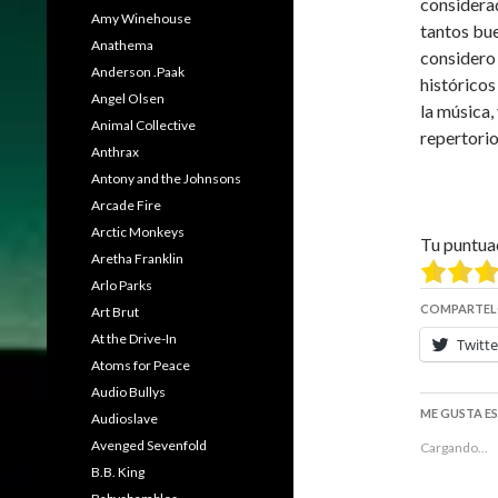
considerad
Amy Winehouse
tantos bue
Anathema
considero
Anderson .Paak
históricos 
Angel Olsen
la música,
Animal Collective
repertorio
Anthrax
Antony and the Johnsons
Arcade Fire
Arctic Monkeys
Tu puntua
Aretha Franklin
Arlo Parks
COMPARTEL
Art Brut
At the Drive-In
Twitte
Atoms for Peace
Audio Bullys
ME GUSTA E
Audioslave
Avenged Sevenfold
Cargando...
B.B. King